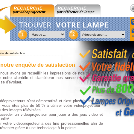
RECHERCHE
RECHERCHE
par vidéoprojecteur
par référence de lampe
TROUVER
VOTRE LAMPE
2
1
i
te de satisfaction
 notre enquête de satisfaction
 nous avons pu recueillir les impressions de nos clients ce
 notre clientèle et d'améliorer nos services afin de leur
se d'évoluer.
déoprojecteurs s'est démocratisé et n'est plus destiné à un
 vous êtes plus de 50 % à utiliser votre vidéoprojecteur /
ou des images télévisées.
séder un vidéoprojecteur pour jouer à des jeux vidéo et
alité.
r votre vidéoprojecteur à des fins professionnelles afin de
résenter grâce à une technologie à la pointe.