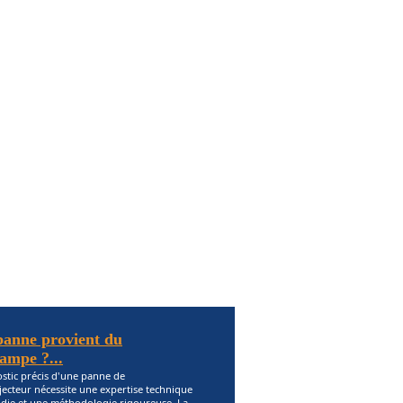
 panne provient du
lampe ?...
stic précis d'une panne de
ecteur nécessite une expertise technique
die et une méthodologie rigoureuse. La