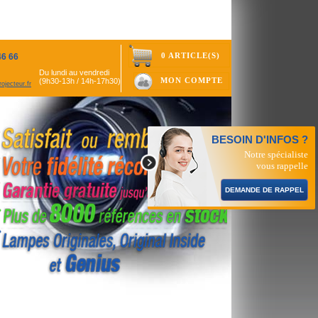
0 ARTICLE(S)
46 66
Du lundi au vendredi
MON COMPTE
(9h30-13h / 14h-17h30)
ojecteur.fr
BESOIN D'INFOS ?
Notre spécialiste
vous rappelle
DEMANDE DE RAPPEL