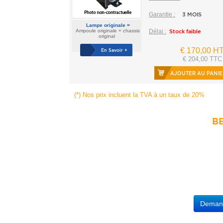
Garantie :
3 MOIS
Lampe originale =
Ampoule originale + chassis
Délai :
Stock faible
original
€ 170,00 H
En Savoir +
€ 204,00 TTC
AJOUTER AU PANIE
(*) Nos prix incluent la TVA à un taux de 20%
BE
Demande