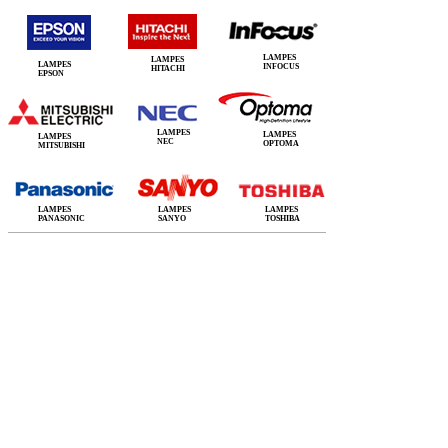
LAMPES
LAMPES
LAMPES
INFOCUS
HITACHI
EPSON
LAMPES
LAMPES
LAMPES
NEC
OPTOMA
MITSUBISHI
LAMPES
LAMPES
LAMPES
PANASONIC
SANYO
TOSHIBA