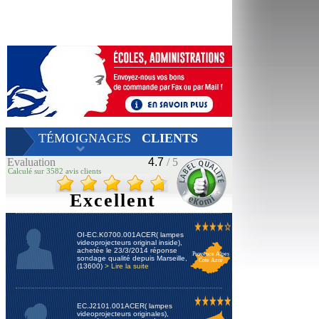
TÉMOIGNAGES
CLIENTS
Evaluation
4.7
/ 5
Calculé sur 3582 avis clients
Excellent
OI-EC.K0700.001ACER( lampes
videoprojecteurs original inside),
achetée le 23/3/2014 réponse
Provence Alpes
sondage qualité depuis Marseille,
Cote Azur
(13600)
> Lire la suite
EC.J2101.001ACER( lampes
videoprojecteurs originales),