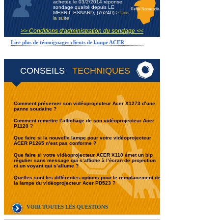
achetée le 03/2/2014 réponse
sondage qualité depuis LE
Haute Normandie
MESNIL ESNARD, (76240)
> Lire
la suite
>> Conditions d'administration du sondage <<
Lire plus de témoignages clients de lampe ACER
CONSEILS
TECHNIQUES
Comment préserver son vidéoprojecteur Acer X1273 d’une
panne soudaine ?
Comment remettre l’affichage de son vidéoprojecteur Acer
P1120 ?
Que faire si la nouvelle lampe pour votre vidéoprojecteur
ACER P1265 n’est pas conforme ?
Que faire si votre vidéoprojecteur ACER X110 émet un bip
régulier sans message qui s’affiche à l’écran de projection
ni un voyant qui s’allume ?
Quelles sont les différentes options pour le remplacement de
la lampe du vidéoprojecteur Acer PD523 ?
VOIR TOUTES LES QUESTIONS