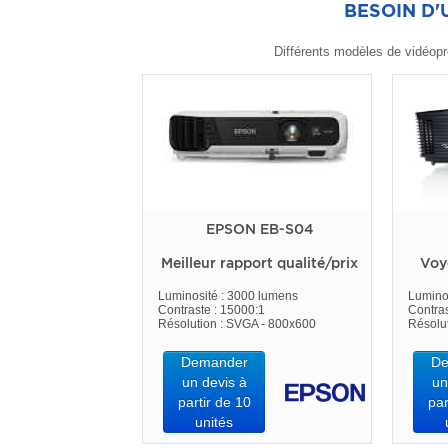
BESOIN D
Différents modèles de vidéopr
EPSON EB-S04
Meilleur rapport qualité/prix
Voy
Luminosité : 3000 lumens
Lumino
Contraste : 15000:1
Contras
Résolution : SVGA - 800x600
Résolu
Demander
De
un devis à
un
partir de 10
par
unités