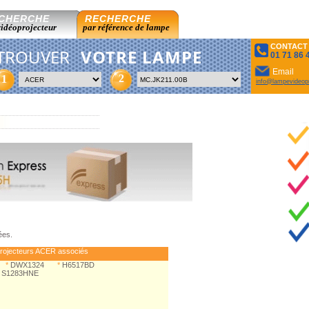
CHERCHE
RECHERCHE
vidéoprojecteur
par référence de lampe
CONTACT
TROUVER
VOTRE LAMPE
01 71 86 
Email
2
1
info@lampevideopr
ées.
rojecteurs ACER associés
*
DWX1324
*
H6517BD
S1283HNE