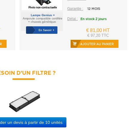
Garantie :
12 MOIS
Lampe Genius =
Ampoule compatible certifiée
Délai :
En stock 2 jours
+ chassis générique
T
€ 81,00 HT
En Savoir +
€ 97,20 TTC
R
AJOUTER AU PANIER
SOIN D'UN FILTRE ?
r un devis à partir de 10 unités