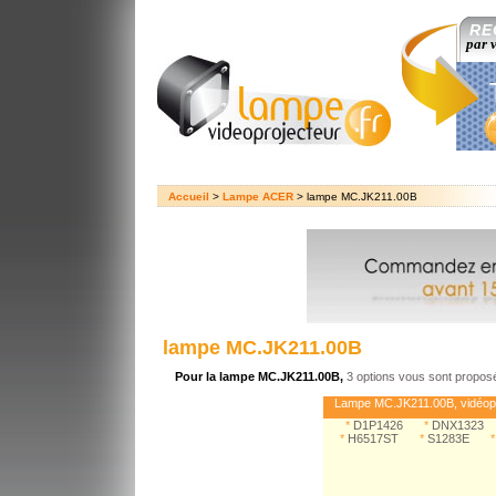
RE
par 
Accueil
>
Lampe ACER
> lampe MC.JK211.00B
lampe MC.JK211.00B
Pour la lampe MC.JK211.00B,
3 options vous sont propos
Lampe MC.JK211.00B, vidéop
*
D1P1426
*
DNX1323
*
H6517ST
*
S1283E
*