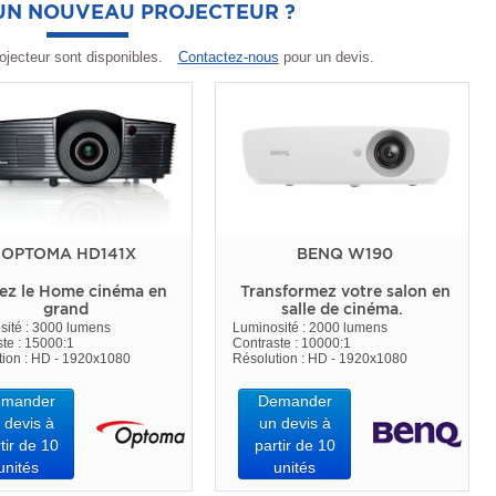
'UN NOUVEAU PROJECTEUR ?
ojecteur sont disponibles.
Contactez-nous
pour un devis.
OPTOMA HD141X
BENQ W190
ez le Home cinéma en
Transformez votre salon en
grand
salle de cinéma.
sité : 3000 lumens
Luminosité : 2000 lumens
te : 15000:1
Contraste : 10000:1
tion : HD - 1920x1080
Résolution : HD - 1920x1080
mander
Demander
 devis à
un devis à
tir de 10
partir de 10
unités
unités