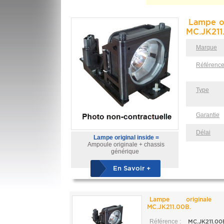
Lampe or
MC.JK211
Marque
Référenc
Type
Garantie
Délai
Lampe original inside =
Ampoule originale + chassis
générique
En Savoir +
Lampe originale
MC.JK211.00B.
Référence :
MC.JK211.00