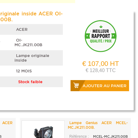
iginale inside ACER OI-
.00B.
ACER
e
OI-
MC.JK211.00B
Lampe originale
inside
€ 107,00 HT
€ 128,40 TTC
12 MOIS
Stock faible
AJOUTER AU PANIER
 ACER
Lampe Genius ACER MCEL-
MC.JK211.00B.
B
Référence :
MCEL-MC.JK211.00B