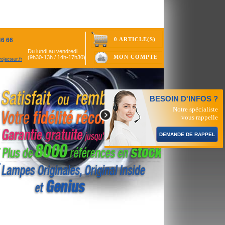
0 ARTICLE(S)
46 66
Du lundi au vendredi
MON COMPTE
(9h30-13h / 14h-17h30)
ojecteur.fr
BESOIN D'INFOS ?
Notre spécialiste
vous rappelle
DEMANDE DE RAPPEL