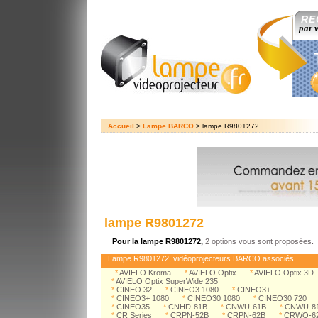
RE
par 
Accueil
>
Lampe BARCO
> lampe R9801272
lampe R9801272
Pour la lampe R9801272,
2 options vous sont proposées.
Lampe R9801272, vidéoprojecteurs BARCO associés
*
AVIELO Kroma
*
AVIELO Optix
*
AVIELO Optix 3D
*
AVIELO Optix SuperWide 235
*
CINEO 32
*
CINEO3 1080
*
CINEO3+
*
CINEO3+ 1080
*
CINEO30 1080
*
CINEO30 720
*
CINEO35
*
CNHD-81B
*
CNWU-61B
*
CNWU-8
*
CR Series
*
CRPN-52B
*
CRPN-62B
*
CRWQ-6