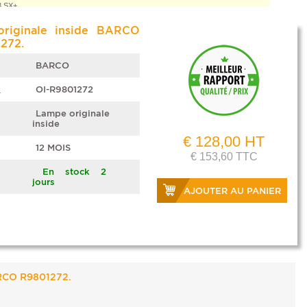
3 SX+
riginale inside BARCO
272.
BARCO
e
OI-R9801272
Lampe originale
inside
€ 128,00 HT
12 MOIS
€ 153,60 TTC
En stock 2
jours
AJOUTER AU PANIER
RCO R9801272.