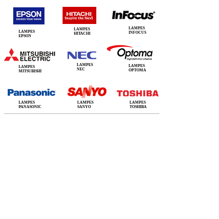
LAMPES
LAMPES
LAMPES
INFOCUS
HITACHI
EPSON
LAMPES
LAMPES
LAMPES
NEC
OPTOMA
MITSUBISHI
LAMPES
LAMPES
LAMPES
PANASONIC
SANYO
TOSHIBA