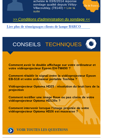
achetée le 03/6/2014 réponse
sondage qualité depuis Vélizy-
Ile de France
Villacoublay, (78140)
> Lire la
suite
>> Conditions d'administration du sondage <<
Lire plus de témoignages clients de lampe BARCO
CONSEILS
TECHNIQUES
Comment avoir le double affichage sur votre ordinateur et
votre vidéoprojecteur Epson EH-TW490 ?
Comment rétablir le signal entre le vidéoprojecteur Epson
EB-S18 et votre ordinateur portable Toshiba ?
Vidéoprojecteur Optoma HD25 : résolution du bruit lors de la
projection
Comment rectifier une image floue ou pas claire de votre
vidéoprojecteur Optoma HD139x ?
Comment intervenir lorsque l’image projetée de votre
vidéoprojecteur Optoma HD26 est mauvaise ?
VOIR TOUTES LES QUESTIONS