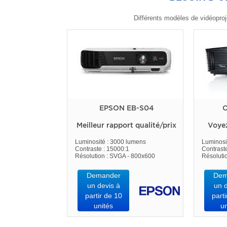
Différents modèles de vidéoproj
EPSON EB-S04
O
Meilleur rapport qualité/prix
Voye
Luminosité : 3000 lumens
Luminosi
Contraste : 15000:1
Contrast
Résolution : SVGA - 800x600
Résoluti
Demander
Dem
un devis à
un d
partir de 10
parti
unités
un