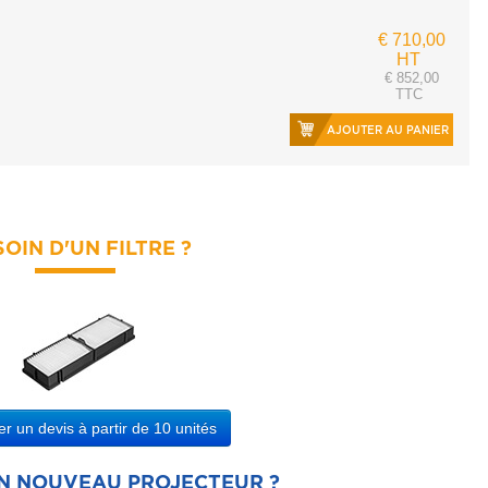
€ 710,00
HT
€ 852,00
TTC
AJOUTER AU PANIER
OIN D'UN FILTRE ?
 un devis à partir de 10 unités
UN NOUVEAU PROJECTEUR ?