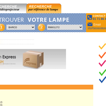
CHERCHE
RECHERCHE
vidéoprojecteur
par référence de lampe
CONTACT
TROUVER
VOTRE LAMPE
01 71 86 
Email
2
1
info@lampevideopr
1B
2B