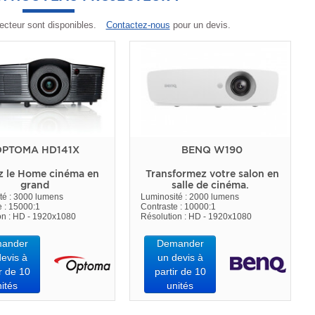
ecteur sont disponibles.
Contactez-nous
pour un devis.
PTOMA HD141X
BENQ W190
z le Home cinéma en
Transformez votre salon en
grand
salle de cinéma.
té : 3000 lumens
Luminosité : 2000 lumens
e : 15000:1
Contraste : 10000:1
on : HD - 1920x1080
Résolution : HD - 1920x1080
ander
Demander
evis à
un devis à
r de 10
partir de 10
ités
unités