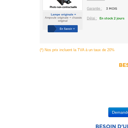
Garantie :
3 MOIS
Lampe originale =
Ampoule originale + chassis
Délai :
En stock 2 jours
original
En Savoir +
(*) Nos prix incluent la TVA à un taux de 20%
BES
Demander
BESOIN D'