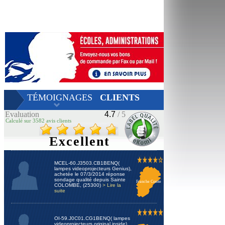
TÉMOIGNAGES
CLIENTS
Evaluation
4.7
/ 5
Calculé sur 3582 avis clients
Excellent
MCEL-60.J3503.CB1BENQ(
lampes videoprojecteurs Genius),
achetée le 07/3/2014 réponse
sondage qualité depuis Sainte
Franche Comte
COLOMBE, (25300)
> Lire la
suite
OI-59.J0C01.CG1BENQ( lampes
videoprojecteurs original inside),