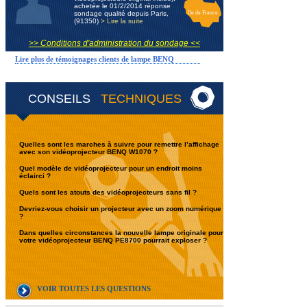
achetée le 01/2/2014 réponse
sondage qualité depuis Paris,
Ile de France
(91350)
> Lire la suite
>> Conditions d'administration du sondage <<
Lire plus de témoignages clients de lampe BENQ
CONSEILS
TECHNIQUES
Quelles sont les marches à suivre pour remettre l’affichage
avec son vidéoprojecteur BENQ W1070 ?
Quel modèle de vidéoprojecteur pour un endroit moins
éclairci ?
Quels sont les atouts des vidéoprojecteurs sans fil ?
Devriez-vous choisir un projecteur avec un zoom numérique
?
Dans quelles circonstances la nouvelle lampe originale pour
votre vidéoprojecteur BENQ PE8700 pourrait exploser ?
VOIR TOUTES LES QUESTIONS