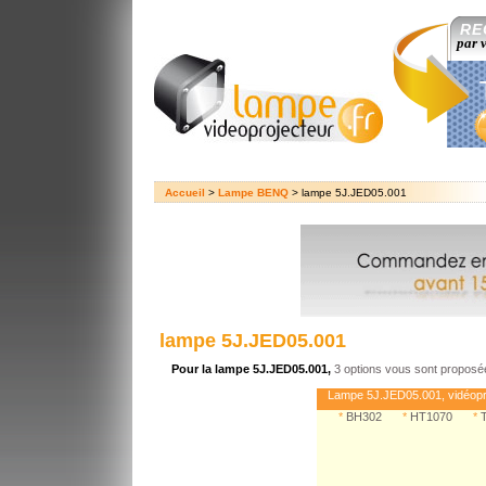
RE
par 
Accueil
>
Lampe BENQ
> lampe 5J.JED05.001
lampe 5J.JED05.001
Pour la lampe 5J.JED05.001,
3 options vous sont proposé
Lampe 5J.JED05.001, vidéop
*
BH302
*
HT1070
*