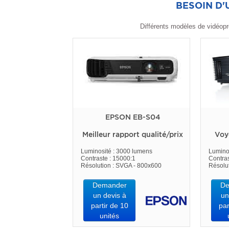
BESOIN D
Différents modèles de vidéopr
EPSON EB-S04
Meilleur rapport qualité/prix
Voy
Luminosité : 3000 lumens
Lumino
Contraste : 15000:1
Contras
Résolution : SVGA - 800x600
Résolu
Demander
De
un devis à
un
partir de 10
par
unités