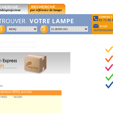
CHERCHE
RECHERCHE
vidéoprojecteur
par référence de lampe
CONTACT
TROUVER
VOTRE LAMPE
01 71 86 
Email
2
1
info@lampevideopr
es.
rojecteurs BENQ associés
TH683
*
W1090