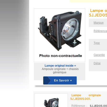
Lampe or
5J.JED05
Marque
Référenc
Type
Garantie
Délai
Lampe original inside =
Ampoule originale + chassis
générique
En Savoir +
Lampe originale
5J.JED05.001.
Référence :
5J.JED05.00