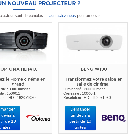
'UN NOUVEAU PROJECTEUR ?
ojecteur sont disponibles.
Contactez-nous
pour un devis.
OPTOMA HD141X
BENQ W190
ez le Home cinéma en
Transformez votre salon en
grand
salle de cinéma.
sité : 3000 lumens
Luminosité : 2000 lumens
te : 15000:1
Contraste : 10000:1
tion : HD - 1920x1080
Résolution : HD - 1920x1080
mander
Demander
 devis à
un devis à
tir de 10
partir de 10
unités
unités