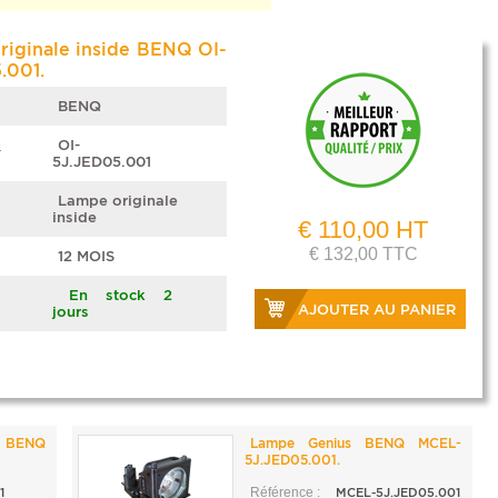
iginale inside BENQ OI-
.001.
BENQ
e
OI-
5J.JED05.001
Lampe originale
inside
€ 110,00 HT
€ 132,00 TTC
12 MOIS
En stock 2
AJOUTER AU PANIER
jours
 BENQ
Lampe Genius BENQ MCEL-
5J.JED05.001.
1
Référence :
MCEL-5J.JED05.001