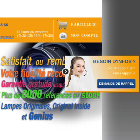
0 ARTICLE(S)
46 66
Du lundi au vendredi
MON COMPTE
(9h30-13h / 14h-17h30)
ojecteur.fr
BESOIN D'INFOS ?
Notre spécialiste
vous rappelle
DEMANDE DE RAPPEL