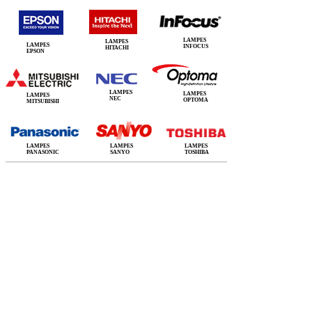
LAMPES
LAMPES
LAMPES
INFOCUS
HITACHI
EPSON
LAMPES
LAMPES
LAMPES
NEC
OPTOMA
MITSUBISHI
LAMPES
LAMPES
LAMPES
PANASONIC
SANYO
TOSHIBA