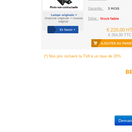
Garantie :
3 MOIS
Lampe originale =
Ampoule originale + chassis
Délai :
Stock faible
original
€ 220,00 H
En Savoir +
€ 264,00 TTC
AJOUTER AU PANIE
(*) Nos prix incluent la TVA à un taux de 20%
BE
Demande