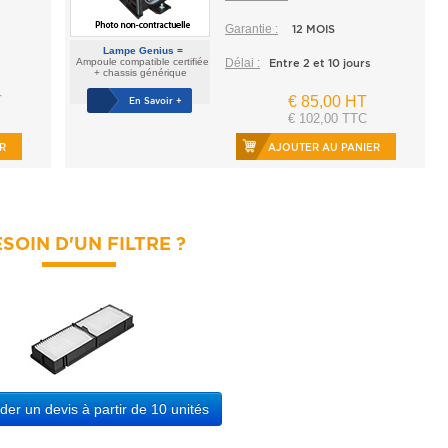
Garantie :
12 MOIS
Lampe Genius =
Ampoule compatible certifiée
Délai :
Entre 2 et 10 jours
+ chassis générique
T
€ 85,00 HT
En Savoir +
€ 102,00 TTC
R
AJOUTER AU PANIER
SOIN D'UN FILTRE ?
r un devis à partir de 10 unités