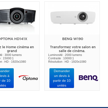
PTOMA HD141X
BENQ W190
z le Home cinéma en
Transformez votre salon en
grand
salle de cinéma.
té : 3000 lumens
Luminosité : 2000 lumens
e : 15000:1
Contraste : 10000:1
on : HD - 1920x1080
Résolution : HD - 1920x1080
ander
Demander
evis à
un devis à
r de 10
partir de 10
ités
unités