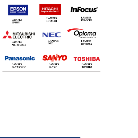
LAMPES
LAMPES
LAMPES
INFOCUS
HITACHI
EPSON
LAMPES
LAMPES
LAMPES
NEC
OPTOMA
MITSUBISHI
LAMPES
LAMPES
LAMPES
PANASONIC
SANYO
TOSHIBA