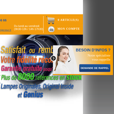
0 ARTICLE(S)
46 66
Du lundi au vendredi
MON COMPTE
(9h30-13h / 14h-17h30)
ojecteur.fr
BESOIN D'INFOS ?
Notre spécialiste
vous rappelle
DEMANDE DE RAPPEL