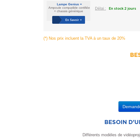
Lampe Genius =
Ampoule compatible certifiée
Délai :
En stock 2 jours
+ chassis générique
En Savoir +
(*) Nos prix incluent la TVA à un taux de 20%
BES
Demander
BESOIN D'
Différents modèles de vidéoproj