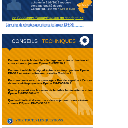
achetée le 21/9/2012 réponse
sondage qualité depuis
Pays de la Loire
Carquefou, (44470)
> Lire la suite
>> Conditions d'administration du sondage <<
Lire plus de témoignages clients de lampe EPSON
CONSEILS
TECHNIQUES
Comment avoir le double affichage sur votre ordinateur et
votre vidéoprojecteur Epson EH-TW490 ?
Comment rétablir le signal entre le vidéoprojecteur Epson
EB-S18 et votre ordinateur portable Toshiba ?
Pourquoi vous avez ce message « Pas de signal » à l’écran
de votre vidéoprojecteur Epson EH-TW5200 ?
Quelle pourrait être la cause de la faible luminosité de votre
Epson EH-TW9000W ?
Quel est l’intérêt d’avoir un vidéoprojecteur home cinéma
comme l’ Epson EH-TW9200 ?
VOIR TOUTES LES QUESTIONS