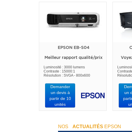
EPSON EB-S04
O
Meilleur rapport qualité/prix
Voye
Luminosité : 3000 lumens
Luminosi
Contraste : 15000:1
Contrast
Résolution : SVGA - 800x600
Résoluti
Demander
Dem
un devis à
un d
partir de 10
parti
unités
un
NOS
ACTUALITÉS
EPSON