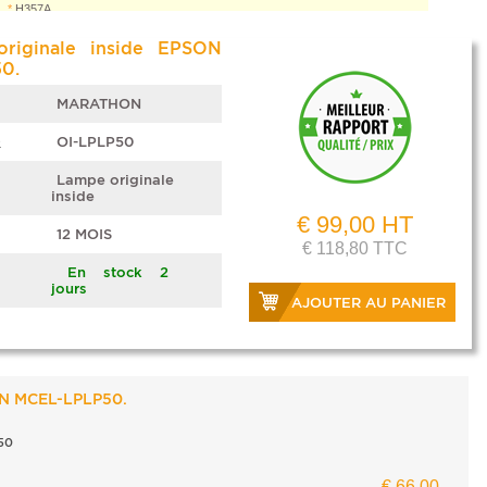
*
H357A
+
riginale inside EPSON
0.
MARATHON
e
OI-LPLP50
Lampe originale
inside
€ 99,00 HT
12 MOIS
€ 118,80 TTC
En stock 2
jours
AJOUTER AU PANIER
N MCEL-LPLP50.
50
€ 66,00