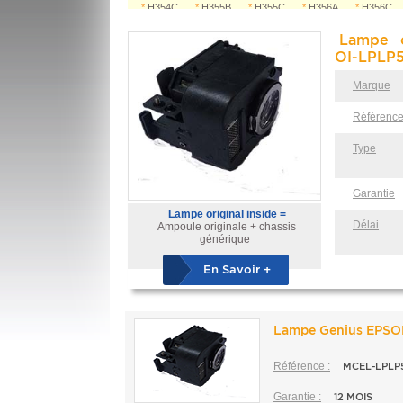
*
H354C
*
H355B
*
H355C
*
H356A
*
H356C
*
H357C
*
H370C
*
PowerLite 825
*
Powerlite 825
*
PowerLite 826W
*
Powerlite 826W+
Lampe o
*
PowerLite 84
*
Powerlite 84+
*
PowerLite 85
*
Powerlite 85+
OI-LPLP5
Marque
Référenc
Type
Garantie
Lampe original inside =
Délai
Ampoule originale + chassis
générique
En Savoir +
Lampe Genius EPSO
Référence :
MCEL-LPLP
Garantie :
12 MOIS