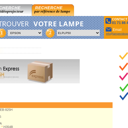
CHERCHE
RECHERCHE
vidéoprojecteur
par référence de lampe
CONTACT
TROUVER
VOTRE LAMPE
01 71 86 
Email
2
1
info@lampevideopr
EB-825H
5
A
*
H354B