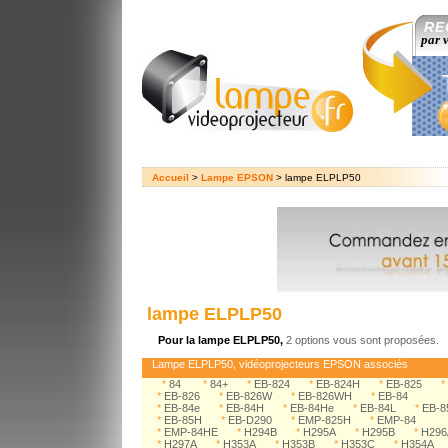
RE
par 
Accueil
>
Lampe EPSON
> lampe ELPLP50
lampe ELPLP50
Pour la lampe ELPLP50,
2 options vous sont proposées.
Lampe ELPLP50, vidéoprojecteurs EPSON associés
*
84
*
84+
*
EB-824
*
EB-824H
*
EB-825
*
*
EB-826
*
EB-826W
*
EB-826WH
*
EB-84
*
EB-84e
*
EB-84H
*
EB-84He
*
EB-84L
*
EB-8
*
EB-85H
*
EB-D290
*
EMP-825H
*
EMP-84
*
EMP-84HE
*
H294B
*
H295A
*
H295B
*
H296
*
H297A
*
H353A
*
H353B
*
H353C
*
H354A