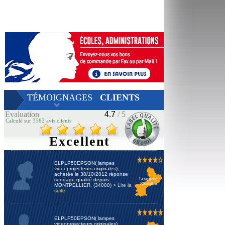
TÉMOIGNAGES
CLIENTS
Evaluation
4.7
/ 5
Calculé sur 3582 avis clients
Excellent
ELPLP50EPSON( lampes
videoprojecteurs originales),
achetée le 30/10/2012 réponse
sondage qualité depuis
Languedoc
Roussillon
MONTPELLIER, (34000)
> Lire la
suite
ELPLP50EPSON( lampes
videoprojecteurs originales),