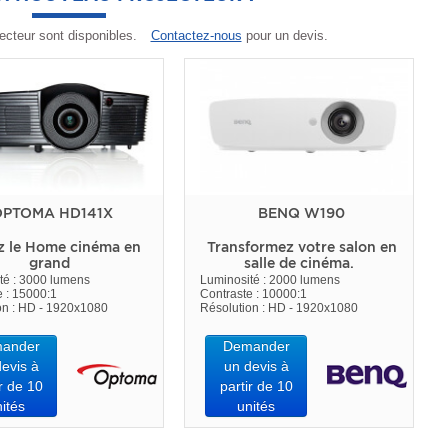
ecteur sont disponibles.
Contactez-nous
pour un devis.
PTOMA HD141X
BENQ W190
z le Home cinéma en
Transformez votre salon en
grand
salle de cinéma.
té : 3000 lumens
Luminosité : 2000 lumens
e : 15000:1
Contraste : 10000:1
on : HD - 1920x1080
Résolution : HD - 1920x1080
ander
Demander
evis à
un devis à
r de 10
partir de 10
ités
unités