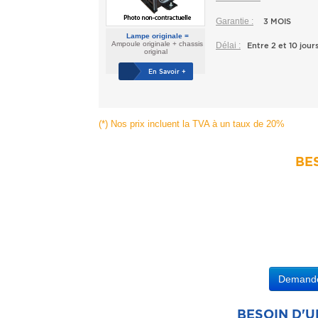
Garantie :
3 MOIS
Lampe originale =
Ampoule originale + chassis
Délai :
Entre 2 et 10 jour
original
En Savoir +
(*) Nos prix incluent la TVA à un taux de 20%
BES
Demander
BESOIN D'