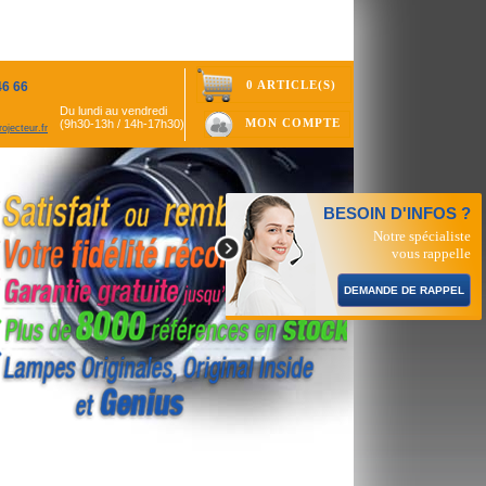
0 ARTICLE(S)
46 66
Du lundi au vendredi
MON COMPTE
(9h30-13h / 14h-17h30)
ojecteur.fr
BESOIN D'INFOS ?
Notre spécialiste
vous rappelle
DEMANDE DE RAPPEL