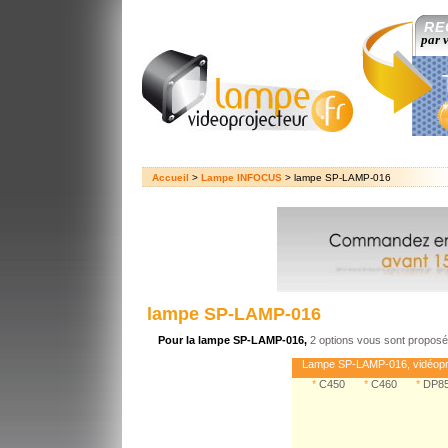
RE
par 
Accueil
>
Lampe INFOCUS
> lampe SP-LAMP-016
lampe SP-LAMP-016
Pour la lampe SP-LAMP-016,
2 options vous sont proposé
Lampe SP-LAMP-016, vidéopr
*
C450
*
C460
*
DP8