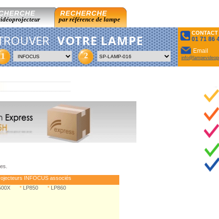
CHERCHE
RECHERCHE
vidéoprojecteur
par référence de lampe
CONTACT
TROUVER
VOTRE LAMPE
01 71 86 
Email
2
1
info@lampevideopr
es.
ojecteurs INFOCUS associés
500X
*
LP850
*
LP860