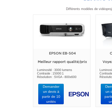
Différents modèles de vidéoproj
EPSON EB-S04
O
Meilleur rapport qualité/prix
Voye
Luminosité : 3000 lumens
Luminosi
Contraste : 15000:1
Contrast
Résolution : SVGA - 800x600
Résoluti
Demander
Dem
un devis à
un d
partir de 10
parti
unités
un