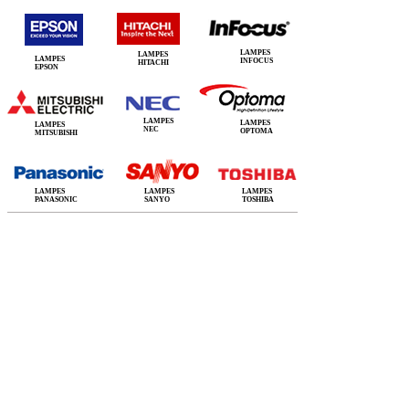
LAMPES
LAMPES
LAMPES
INFOCUS
HITACHI
EPSON
LAMPES
LAMPES
LAMPES
NEC
OPTOMA
MITSUBISHI
LAMPES
LAMPES
LAMPES
PANASONIC
SANYO
TOSHIBA