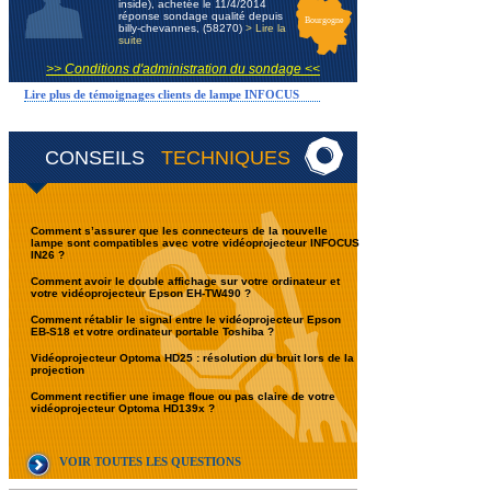
inside), achetée le 11/4/2014
réponse sondage qualité depuis
Bourgogne
billy-chevannes, (58270)
> Lire la
suite
>> Conditions d'administration du sondage <<
Lire plus de témoignages clients de lampe INFOCUS
CONSEILS
TECHNIQUES
Comment s’assurer que les connecteurs de la nouvelle
lampe sont compatibles avec votre vidéoprojecteur INFOCUS
IN26 ?
Comment avoir le double affichage sur votre ordinateur et
votre vidéoprojecteur Epson EH-TW490 ?
Comment rétablir le signal entre le vidéoprojecteur Epson
EB-S18 et votre ordinateur portable Toshiba ?
Vidéoprojecteur Optoma HD25 : résolution du bruit lors de la
projection
Comment rectifier une image floue ou pas claire de votre
vidéoprojecteur Optoma HD139x ?
VOIR TOUTES LES QUESTIONS