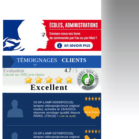
TÉMOIGNAGES
CLIENTS
Evaluation
4.7
/ 5
Calculé sur 3582 avis clients
Excellent
OI-SP-LAMP-006INFOCUS(
lampes videoprojecteurs original
inside), achetée le 16/4/2014
réponse sondage qualité depuis
Ile de France
PARIS, (75018)
> Lire la suite
OI-SP-LAMP-037INFOCUS(
lampes videoprojecteurs original