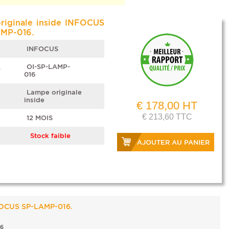
riginale inside INFOCUS
MP-016.
INFOCUS
e
OI-SP-LAMP-
016
Lampe originale
inside
€ 178,00 HT
€ 213,60 TTC
12 MOIS
Stock faible
AJOUTER AU PANIER
FOCUS SP-LAMP-016.
6