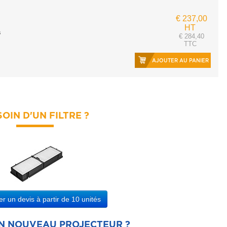
€ 237,00
HT
s
€ 284,40
TTC
AJOUTER AU PANIER
OIN D'UN FILTRE ?
 un devis à partir de 10 unités
UN NOUVEAU PROJECTEUR ?