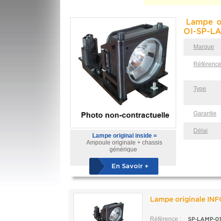
Lampe o
OI-SP-LA
Marque
Référenc
Type
Garantie
Délai
Lampe original inside =
Ampoule originale + chassis
générique
En Savoir +
Lampe originale IN
Référence :
SP-LAMP-01