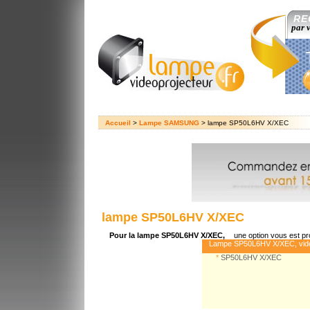
RE
par 
Accueil
>
Lampe SAMSUNG
> lampe SP50L6HV X/XEC
lampe SP50L6HV X/XEC
Pour la lampe SP50L6HV X/XEC,
une option vous est p
Lampe SP50L6HV X/XEC, vid
*
SP50L6HV X/XEC