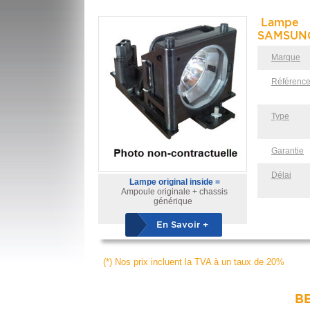
Lampe
SAMSUNG
Marque
Référenc
Type
Garantie
Délai
Lampe original inside =
Ampoule originale + chassis
générique
En Savoir +
(*) Nos prix incluent la TVA à un taux de 20%
BE