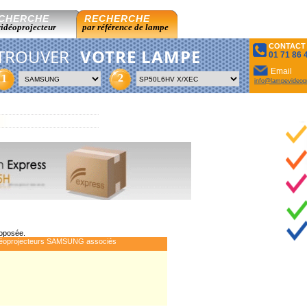
CHERCHE
RECHERCHE
vidéoprojecteur
par référence de lampe
CONTACT
TROUVER
VOTRE LAMPE
01 71 86 
Email
2
1
info@lampevideopr
roposée.
éoprojecteurs SAMSUNG associés