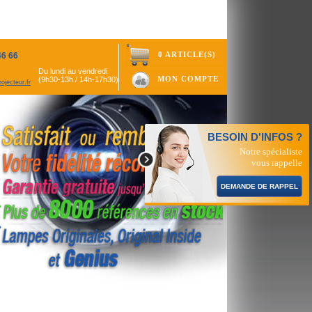
0 ARTICLE(S)
46 66
Du lundi au vendredi
MON COMPTE
(9h30-13h / 14h-17h30)
ojecteur.fr
BESOIN D'INFOS ?
Notre spécialiste
vous rappelle
DEMANDE DE RAPPEL