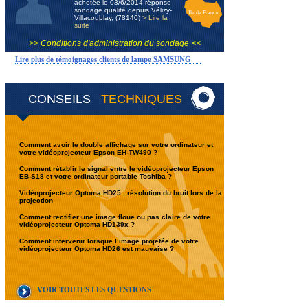
achetée le 03/6/2014 réponse
sondage qualité depuis Vélizy-
Ile de France
Villacoublay, (78140)
> Lire la
suite
>> Conditions d'administration du sondage <<
Lire plus de témoignages clients de lampe SAMSUNG
CONSEILS
TECHNIQUES
Comment avoir le double affichage sur votre ordinateur et
votre vidéoprojecteur Epson EH-TW490 ?
Comment rétablir le signal entre le vidéoprojecteur Epson
EB-S18 et votre ordinateur portable Toshiba ?
Vidéoprojecteur Optoma HD25 : résolution du bruit lors de la
projection
Comment rectifier une image floue ou pas claire de votre
vidéoprojecteur Optoma HD139x ?
Comment intervenir lorsque l’image projetée de votre
vidéoprojecteur Optoma HD26 est mauvaise ?
VOIR TOUTES LES QUESTIONS