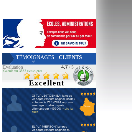
TÉMOIGNAGES
CLIENTS
Evaluation
4.7
/ 5
Calculé sur 3582 avis clients
Excellent
OI-TLPLS9TOSHIBA( lampes
videoprojecteurs original inside),
achetée le 21/6/2014 réponse
sondage qualité depuis
Centre
villemandeur, (45700)
> Lire la
suite
ELPLP49EPSON( lampes
videoprojecteurs originales),