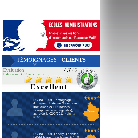
TÉMOIGNAGES
CLIENTS
Evaluation
4.7
/ 5
Calculé sur 3582 avis clients
Excellent
EC.J5600.001Témoignage :
Georges L habitant Tours pour
une lampe ACER( lampes
videoprojecteurs originales),
Centre
achetée le 02/3/2011
> Lire la
suite
EC.J5600.001Landry R habitant
LAVAUR pour une lampe ACER(