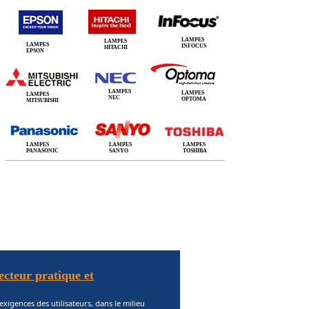
LAMPES
LAMPES
LAMPES
INFOCUS
HITACHI
EPSON
LAMPES
LAMPES
LAMPES
NEC
OPTOMA
MITSUBISHI
LAMPES
LAMPES
LAMPES
PANASONIC
SANYO
TOSHIBA
ecteur pratique et
exigences des utilisateurs, dans le milieu