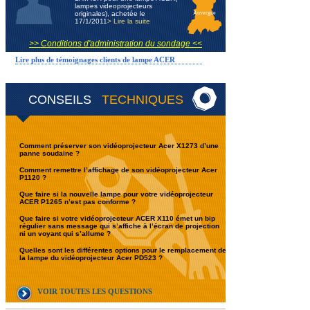
lampes videoprojecteurs
originales), achetée le
Auvergne
17/1/2011
> Lire la suite
>> Conditions d'administration du sondage <<
Lire plus de témoignages clients de lampe ACER
CONSEILS
TECHNIQUES
Comment préserver son vidéoprojecteur Acer X1273 d’une
panne soudaine ?
Comment remettre l’affichage de son vidéoprojecteur Acer
P1120 ?
Que faire si la nouvelle lampe pour votre vidéoprojecteur
ACER P1265 n’est pas conforme ?
Que faire si votre vidéoprojecteur ACER X110 émet un bip
régulier sans message qui s’affiche à l’écran de projection
ni un voyant qui s’allume ?
Quelles sont les différentes options pour le remplacement de
la lampe du vidéoprojecteur Acer PD523 ?
VOIR TOUTES LES QUESTIONS