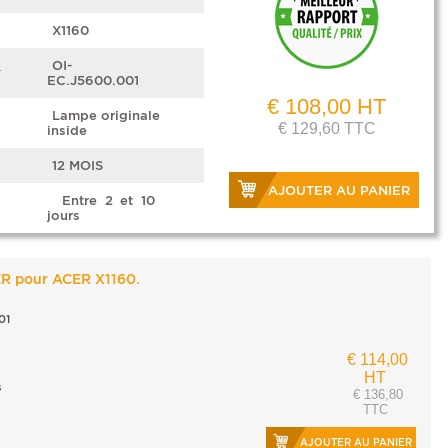
X1160
e
OI-
EC.J5600.001
€ 108,00 HT
Lampe originale
€ 129,60 TTC
inside
12 MOIS
AJOUTER AU PANIER
Entre 2 et 10
jours
ER pour ACER X1160.
01
€ 114,00
HT
s
€ 136,80
TTC
AJOUTER AU PANIER