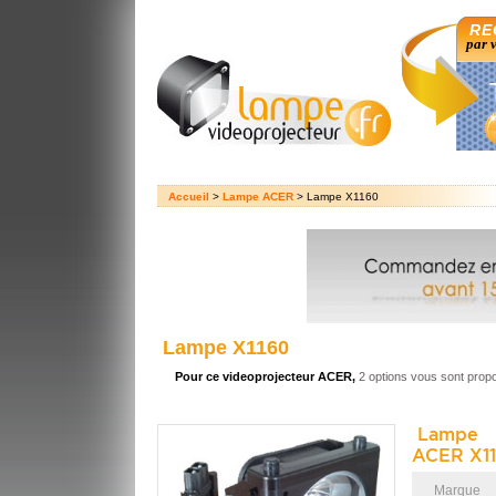
RE
par 
Accueil
>
Lampe ACER
> Lampe X1160
Lampe X1160
Pour ce videoprojecteur ACER,
2 options vous sont prop
Lampe 
ACER X11
Marque