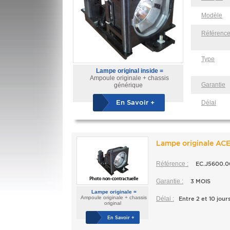
Modèle
Référenc
Type
Lampe original inside =
Ampoule originale + chassis
Garantie
générique
En Savoir +
Délai
Lampe originale AC
Référence :
EC.J5600.0
Garantie :
3 MOIS
Lampe originale =
Ampoule originale + chassis
Délai :
Entre 2 et 10 jour
original
En Savoir +