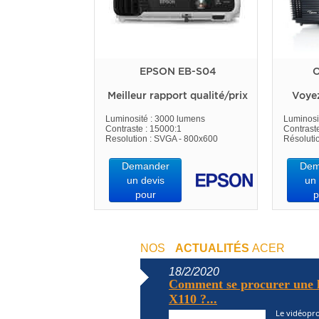
EPSON EB-S04
O
Meilleur rapport qualité/prix
Voye
Luminosité : 3000 lumens
Luminosi
Contraste : 15000:1
Contrast
Resolution : SVGA - 800x600
Résoluti
Demander
Dem
un devis
un 
pour
p
NOS
ACTUALITÉS
ACER
18/2/2020
Comment se procurer une l
X110 ?...
Le vidéopro