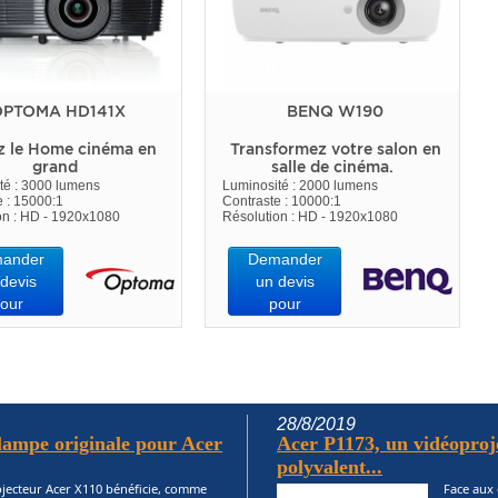
PTOMA HD141X
BENQ W190
z le Home cinéma en
Transformez votre salon en
grand
salle de cinéma.
té : 3000 lumens
Luminosité : 2000 lumens
e : 15000:1
Contraste : 10000:1
on : HD - 1920x1080
Résolution : HD - 1920x1080
ander
Demander
devis
un devis
our
pour
28/8/2019
ampe originale pour Acer
Acer P1173, un vidéoproj
polyvalent...
jecteur Acer X110 bénéficie, comme
Face aux 