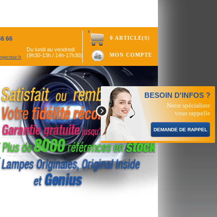
0 ARTICLE(S)
46 66
Du lundi au vendredi
MON COMPTE
(9h30-13h / 14h-17h30)
ojecteur.fr
BESOIN D'INFOS ?
Notre spécialiste
vous rappelle
DEMANDE DE RAPPEL