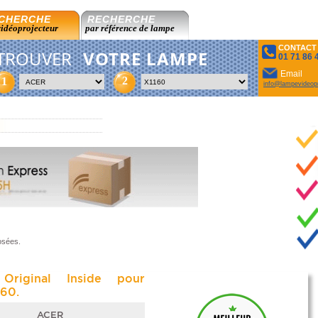
CHERCHE
RECHERCHE
vidéoprojecteur
par référence de lampe
CONTACT
TROUVER
VOTRE LAMPE
01 71 86 
Email
2
1
info@lampevideopr
osées.
Original Inside pour
60.
ACER