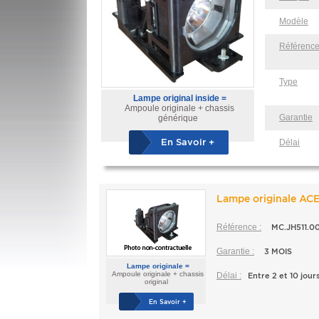
Modèle
Référenc
Type
Lampe original inside =
Ampoule originale + chassis
Garantie
générique
En Savoir +
Délai
Lampe originale AC
Référence :
MC.JH511.0
Garantie :
3 MOIS
Lampe originale =
Ampoule originale + chassis
Délai :
Entre 2 et 10 jour
original
En Savoir +