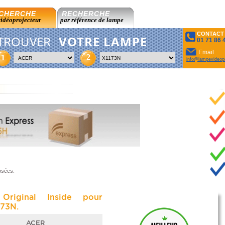
CHERCHE
RECHERCHE
vidéoprojecteur
par référence de lampe
CONTACT
TROUVER
VOTRE LAMPE
01 71 86 
Email
2
1
info@lampevideopr
osées.
Original Inside pour
73N.
ACER