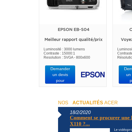
EPSON EB-S04
O
Meilleur rapport qualité/prix
Voye
Luminosité : 3000 lumens
Luminosi
Contraste : 15000:1
Contrast
Resolution : SVGA - 800x600
Résoluti
Demander
Dem
un devis
un 
pour
p
NOS
ACTUALITÉS
ACER
18/2/2020
Comment se procurer une l
X110 ?...
Le vidéopro