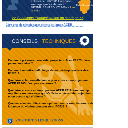
achetée le 03/2/2014 réponse
sondage qualité depuis LE
Haute Normandie
MESNIL ESNARD, (76240)
> Lire
la suite
>> Conditions d'administration du sondage <<
Lire plus de témoignages clients de lampe ACER
CONSEILS
TECHNIQUES
Comment préserver son vidéoprojecteur Acer X1273 d’une
panne soudaine ?
Comment remettre l’affichage de son vidéoprojecteur Acer
P1120 ?
Que faire si la nouvelle lampe pour votre vidéoprojecteur
ACER P1265 n’est pas conforme ?
Que faire si votre vidéoprojecteur ACER X110 émet un bip
régulier sans message qui s’affiche à l’écran de projection
ni un voyant qui s’allume ?
Quelles sont les différentes options pour le remplacement de
la lampe du vidéoprojecteur Acer PD523 ?
VOIR TOUTES LES QUESTIONS