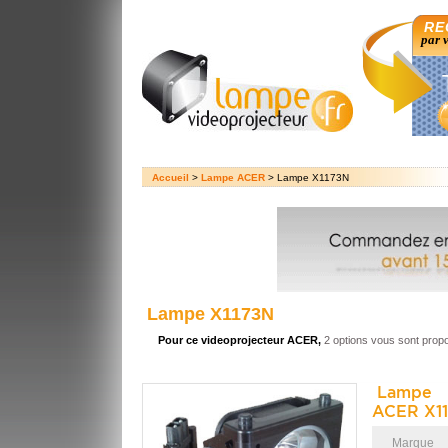
RE
par 
Accueil
>
Lampe ACER
> Lampe X1173N
Lampe X1173N
Pour ce videoprojecteur ACER,
2 options vous sont prop
Lampe 
ACER X11
Marque