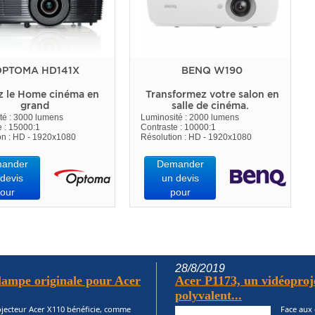
PTOMA HD141X
BENQ W190
z le Home cinéma en
Transformez votre salon en
grand
salle de cinéma.
té : 3000 lumens
Luminosité : 2000 lumens
e : 15000:1
Contraste : 10000:1
on : HD - 1920x1080
Résolution : HD - 1920x1080
ander
Demander
devis
un devis
our
pour
28/8/2019
ampe originale pour Acer
Acer P1173, un vidéoproj
polyvalent...
jecteur Acer X110 bénéficie, comme
Face aux 