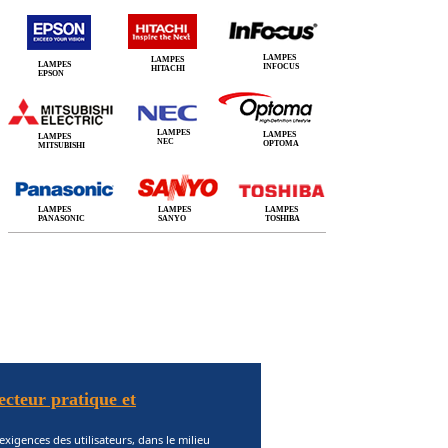
LAMPES
LAMPES
LAMPES
INFOCUS
HITACHI
EPSON
LAMPES
LAMPES
LAMPES
NEC
OPTOMA
MITSUBISHI
LAMPES
LAMPES
LAMPES
PANASONIC
SANYO
TOSHIBA
ecteur pratique et
exigences des utilisateurs, dans le milieu