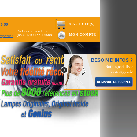
0 ARTICLE(S)
46 66
Du lundi au vendredi
MON COMPTE
(9h30-13h / 14h-17h30)
ojecteur.fr
BESOIN D'INFOS ?
Notre spécialiste
vous rappelle
DEMANDE DE RAPPEL