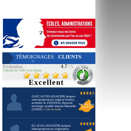
TÉMOIGNAGES
CLIENTS
Evaluation
4.7
/ 5
Calculé sur 3582 avis clients
Excellent
OI-EC.K0700.001ACER( lampes
videoprojecteurs original inside),
achetée le 23/3/2014 réponse
Provence Alpes
sondage qualité depuis Marseille,
Cote Azur
(13600)
> Lire la suite
EC.J2101.001ACER( lampes
videoprojecteurs originales),