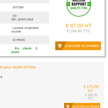
X1173N
e
OI-
MC.JH511.004
€ 87,00 HT
Lampe originale
€ 104,40 TTC
inside
12 MOIS
AJOUTER AU PANIER
En stock 2
jours
ER pour ACER X1173N.
04
€ 171,00
HT
s
€ 205,20
TTC
AJOUTER AU PANIER