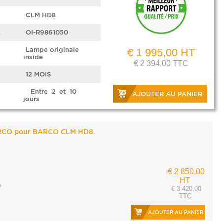
CLM HD8
e
OI-R9861050
Lampe originale
€ 1 995,00 HT
inside
€ 2 394,00 TTC
12 MOIS
Entre 2 et 10
AJOUTER AU PANIER
jours
ARCO pour BARCO CLM HD8.
€ 2 850,00
HT
s
€ 3 420,00
TTC
AJOUTER AU PANIER