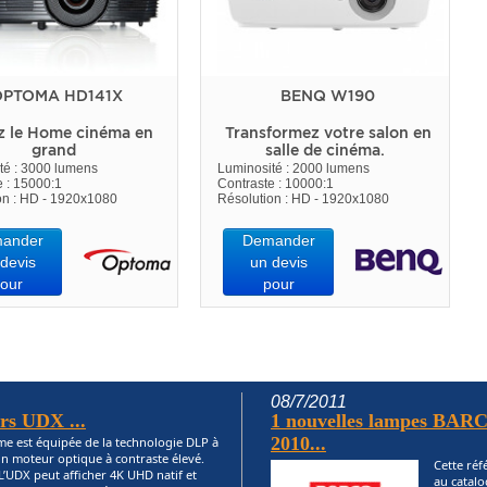
PTOMA HD141X
BENQ W190
z le Home cinéma en
Transformez votre salon en
grand
salle de cinéma.
té : 3000 lumens
Luminosité : 2000 lumens
e : 15000:1
Contraste : 10000:1
on : HD - 1920x1080
Résolution : HD - 1920x1080
ander
Demander
devis
un devis
our
pour
08/7/2011
urs UDX ...
1 nouvelles lampes BARC
2010...
me est équipée de la technologie DLP à
un moteur optique à contraste élevé.
Cette réf
L’UDX peut afficher 4K UHD natif et
au catalo