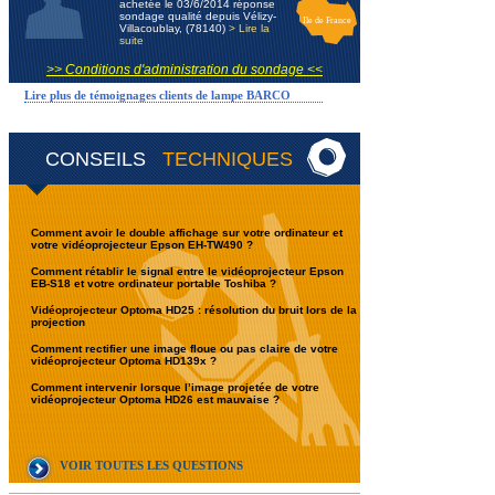
achetée le 03/6/2014 réponse
sondage qualité depuis Vélizy-
Ile de France
Villacoublay, (78140)
> Lire la
suite
>> Conditions d'administration du sondage <<
Lire plus de témoignages clients de lampe BARCO
CONSEILS
TECHNIQUES
Comment avoir le double affichage sur votre ordinateur et
votre vidéoprojecteur Epson EH-TW490 ?
Comment rétablir le signal entre le vidéoprojecteur Epson
EB-S18 et votre ordinateur portable Toshiba ?
Vidéoprojecteur Optoma HD25 : résolution du bruit lors de la
projection
Comment rectifier une image floue ou pas claire de votre
vidéoprojecteur Optoma HD139x ?
Comment intervenir lorsque l’image projetée de votre
vidéoprojecteur Optoma HD26 est mauvaise ?
VOIR TOUTES LES QUESTIONS