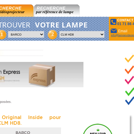
CHERCHE
RECHERCHE
vidéoprojecteur
par référence de lampe
CONTACT
TROUVER
VOTRE LAMPE
01 71 86 
Email
2
1
info@lampevideopr
oposées.
Original Inside pour
LM HD8.
BARCO