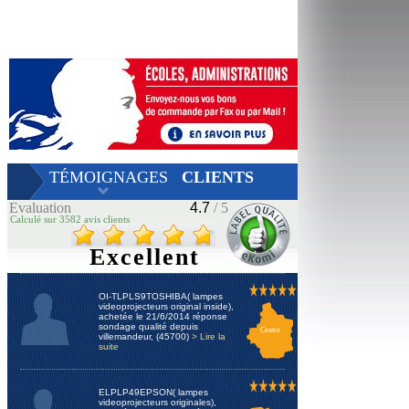
TÉMOIGNAGES
CLIENTS
Evaluation
4.7
/ 5
Calculé sur 3582 avis clients
Excellent
OI-TLPLS9TOSHIBA( lampes
videoprojecteurs original inside),
achetée le 21/6/2014 réponse
sondage qualité depuis
Centre
villemandeur, (45700)
> Lire la
suite
ELPLP49EPSON( lampes
videoprojecteurs originales),