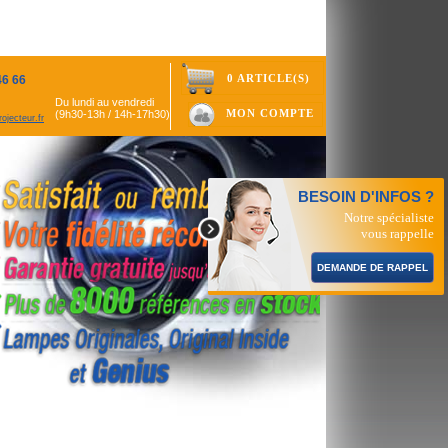
0 ARTICLE(S)
46 66
Du lundi au vendredi
MON COMPTE
(9h30-13h / 14h-17h30)
ojecteur.fr
BESOIN D'INFOS ?
Notre spécialiste
vous rappelle
DEMANDE DE RAPPEL