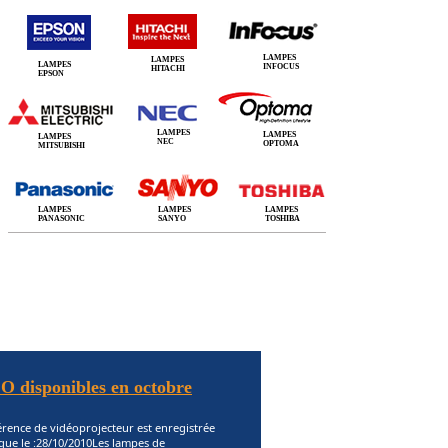
LAMPES
LAMPES
LAMPES
INFOCUS
HITACHI
EPSON
LAMPES
LAMPES
LAMPES
NEC
OPTOMA
MITSUBISHI
LAMPES
LAMPES
LAMPES
PANASONIC
SANYO
TOSHIBA
O disponibles en octobre
érence de vidéoprojecteur est enregistrée
gue le :28/10/2010Les lampes de