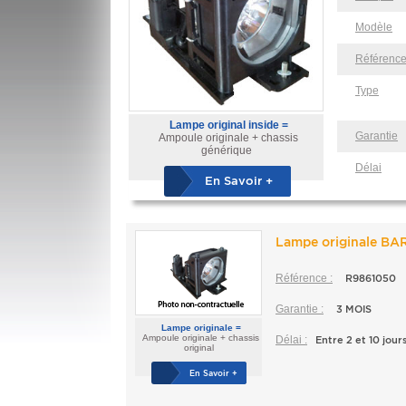
Modèle
Référenc
Type
Lampe original inside =
Garantie
Ampoule originale + chassis
générique
Délai
En Savoir +
Lampe originale B
Référence :
R9861050
Garantie :
3 MOIS
Lampe originale =
Ampoule originale + chassis
Délai :
Entre 2 et 10 jour
original
En Savoir +