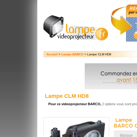
RE
par 
Accueil
>
Lampe BARCO
> Lampe CLM HD8
Lampe CLM HD8
Pour ce videoprojecteur BARCO,
2 options vous sont pr
Lampe 
BARCO C
Marque