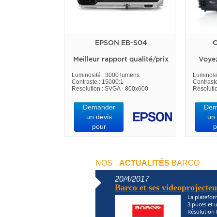
EPSON EB-S04
O
Meilleur rapport qualité/prix
Voye
Luminosité : 3000 lumens
Luminosi
Contraste : 15000:1
Contrast
Resolution : SVGA - 800x600
Résoluti
Demander
Dem
un devis
un 
pour
p
NOS
ACTUALITÉS
BARCO
20/4/2017
Barco et ses videoprojecte
La platefor
3 puces et 
Résolution 