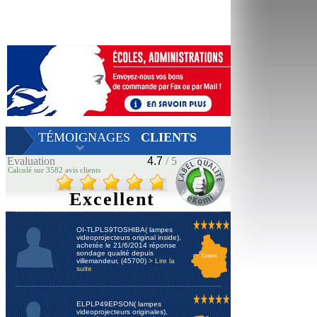
TÉMOIGNAGES
CLIENTS
Evaluation
4.7
/ 5
Calculé sur 3582 avis clients
Excellent
OI-TLPLS9TOSHIBA( lampes
videoprojecteurs original inside),
achetée le 21/6/2014 réponse
sondage qualité depuis
Centre
villemandeur, (45700)
> Lire la
suite
ELPLP49EPSON( lampes
videoprojecteurs originales),