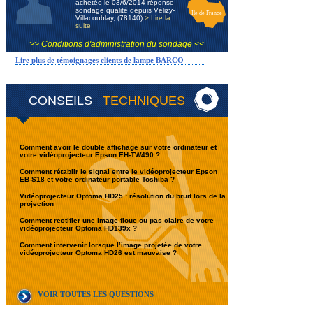
achetée le 03/6/2014 réponse
sondage qualité depuis Vélizy-
Ile de France
Villacoublay, (78140)
> Lire la
suite
>> Conditions d'administration du sondage <<
Lire plus de témoignages clients de lampe BARCO
CONSEILS
TECHNIQUES
Comment avoir le double affichage sur votre ordinateur et
votre vidéoprojecteur Epson EH-TW490 ?
Comment rétablir le signal entre le vidéoprojecteur Epson
EB-S18 et votre ordinateur portable Toshiba ?
Vidéoprojecteur Optoma HD25 : résolution du bruit lors de la
projection
Comment rectifier une image floue ou pas claire de votre
vidéoprojecteur Optoma HD139x ?
Comment intervenir lorsque l’image projetée de votre
vidéoprojecteur Optoma HD26 est mauvaise ?
VOIR TOUTES LES QUESTIONS