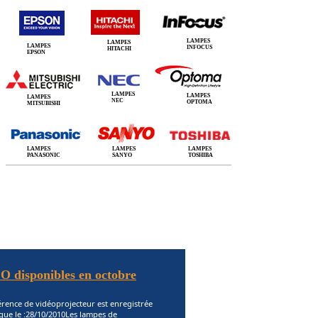
LAMPES
LAMPES
LAMPES
INFOCUS
HITACHI
EPSON
LAMPES
LAMPES
LAMPES
NEC
OPTOMA
MITSUBISHI
LAMPES
LAMPES
LAMPES
PANASONIC
SANYO
TOSHIBA
O disponibles en octobre
érence de vidéoprojecteur est enregistrée
gue le :28/10/2010Les lampes de