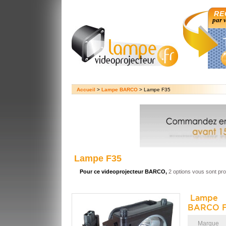
RE
par 
Accueil
>
Lampe BARCO
> Lampe F35
Lampe F35
Pour ce videoprojecteur BARCO,
2 options vous sont pr
Lampe 
BARCO F
Marque