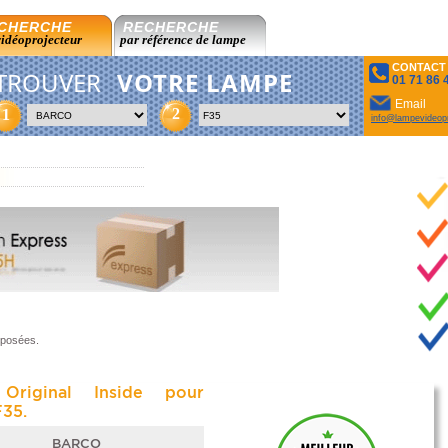
CHERCHE
RECHERCHE
vidéoprojecteur
par référence de lampe
CONTACT
TROUVER
VOTRE LAMPE
01 71 86 
Email
2
1
info@lampevideopr
oposées.
Original Inside pour
35.
BARCO