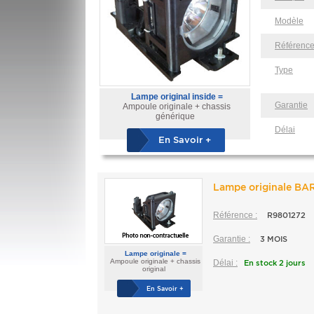
Modèle
Référenc
Type
Lampe original inside =
Garantie
Ampoule originale + chassis
générique
Délai
En Savoir +
Lampe originale B
Référence :
R9801272
Garantie :
3 MOIS
Lampe originale =
Ampoule originale + chassis
Délai :
En stock 2 jours
original
En Savoir +