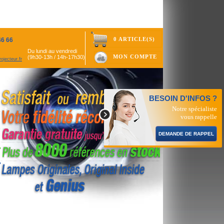
0 ARTICLE(S)
46 66
Du lundi au vendredi
MON COMPTE
(9h30-13h / 14h-17h30)
ojecteur.fr
BESOIN D'INFOS ?
Notre spécialiste
vous rappelle
DEMANDE DE RAPPEL