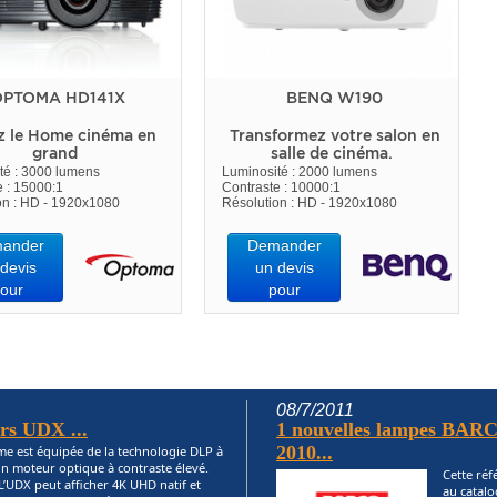
PTOMA HD141X
BENQ W190
z le Home cinéma en
Transformez votre salon en
grand
salle de cinéma.
té : 3000 lumens
Luminosité : 2000 lumens
e : 15000:1
Contraste : 10000:1
on : HD - 1920x1080
Résolution : HD - 1920x1080
ander
Demander
devis
un devis
our
pour
08/7/2011
urs UDX ...
1 nouvelles lampes BARC
2010...
me est équipée de la technologie DLP à
un moteur optique à contraste élevé.
Cette réf
L’UDX peut afficher 4K UHD natif et
au catalo