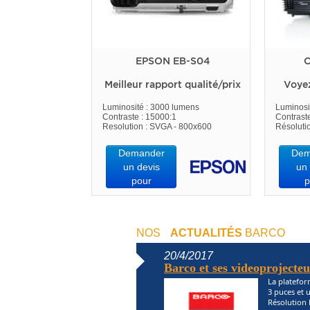
EPSON EB-S04
O
Meilleur rapport qualité/prix
Voye
Luminosité : 3000 lumens
Luminosi
Contraste : 15000:1
Contrast
Resolution : SVGA - 800x600
Résoluti
Demander
Dem
un devis
un 
pour
p
NOS
ACTUALITÉS
BARCO
20/4/2017
Barco et ses videoprojecte
La platefor
3 puces et 
Résolution 