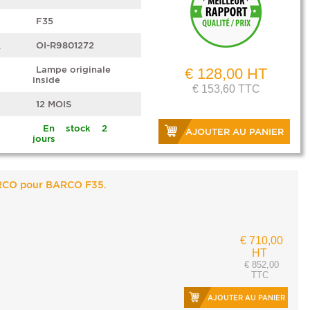
F35
e
OI-R9801272
Lampe originale
€ 128,00 HT
inside
€ 153,60 TTC
12 MOIS
En stock 2
AJOUTER AU PANIER
jours
ARCO pour BARCO F35.
€ 710,00
HT
€ 852,00
TTC
AJOUTER AU PANIER