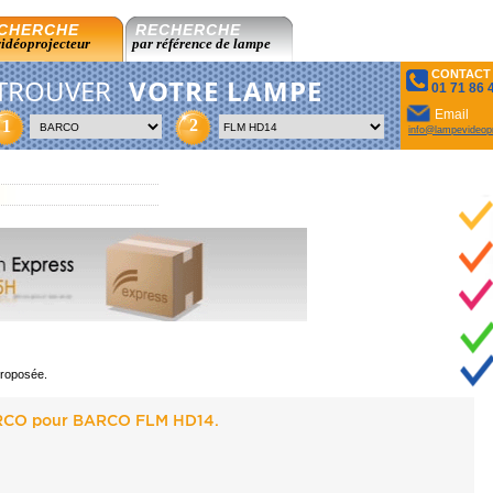
CHERCHE
RECHERCHE
vidéoprojecteur
par référence de lampe
CONTACT
TROUVER
VOTRE LAMPE
01 71 86 
Email
2
1
info@lampevideopr
proposée.
ARCO pour BARCO FLM HD14.