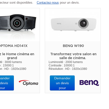
ecteur sont disponibles.
Contactez-nous
pour un devis.
PTOMA HD141X
BENQ W190
z le Home cinéma en
Transformez votre salon en
grand
salle de cinéma.
té : 3000 lumens
Luminosité : 2000 lumens
e : 15000:1
Contraste : 10000:1
on : HD - 1920x1080
Résolution : HD - 1920x1080
ander
Demander
devis
un devis
our
pour