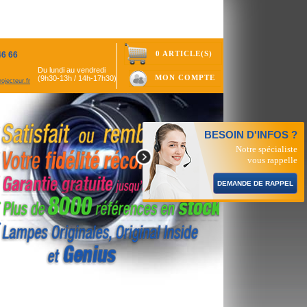
0 ARTICLE(S)
46 66
Du lundi au vendredi
MON COMPTE
(9h30-13h / 14h-17h30)
ojecteur.fr
BESOIN D'INFOS ?
Notre spécialiste
vous rappelle
DEMANDE DE RAPPEL