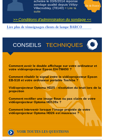
achetée le 03/6/2014 réponse
sondage qualité depuis Vélizy-
Ile de France
Villacoublay, (78140)
> Lire la
suite
>> Conditions d'administration du sondage <<
Lire plus de témoignages clients de lampe BARCO
CONSEILS
TECHNIQUES
Comment avoir le double affichage sur votre ordinateur et
votre vidéoprojecteur Epson EH-TW490 ?
Comment rétablir le signal entre le vidéoprojecteur Epson
EB-S18 et votre ordinateur portable Toshiba ?
Vidéoprojecteur Optoma HD25 : résolution du bruit lors de la
projection
Comment rectifier une image floue ou pas claire de votre
vidéoprojecteur Optoma HD139x ?
Comment intervenir lorsque l’image projetée de votre
vidéoprojecteur Optoma HD26 est mauvaise ?
VOIR TOUTES LES QUESTIONS