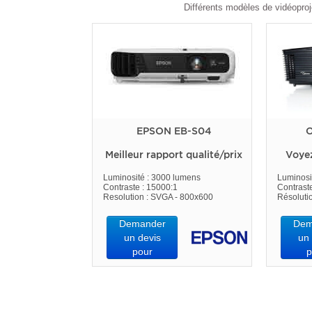
Différents modèles de vidéoproj
EPSON EB-S04
O
Meilleur rapport qualité/prix
Voye
Luminosité : 3000 lumens
Luminosi
Contraste : 15000:1
Contrast
Resolution : SVGA - 800x600
Résoluti
Demander
Dem
un devis
un 
pour
p