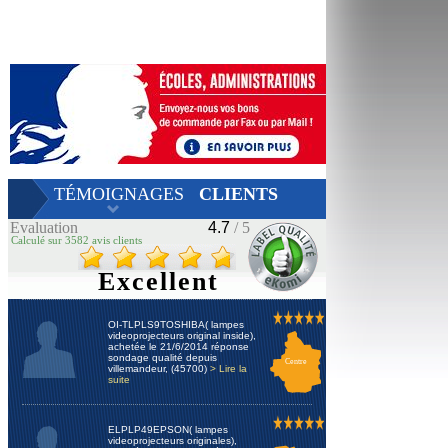
TÉMOIGNAGES
CLIENTS
Evaluation
4.7
/ 5
Calculé sur 3582 avis clients
Excellent
OI-TLPLS9TOSHIBA( lampes
videoprojecteurs original inside),
achetée le 21/6/2014 réponse
sondage qualité depuis
Centre
villemandeur, (45700)
> Lire la
suite
ELPLP49EPSON( lampes
videoprojecteurs originales),