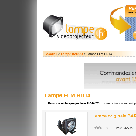
RE
par 
Accueil
>
Lampe BARCO
> Lampe FLM HD14
Lampe FLM HD14
Pour ce videoprojecteur BARCO,
une option vous est 
Lampe originale B
Référence :
R9854535