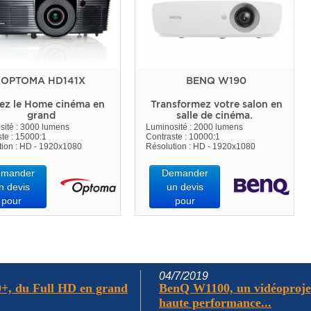
OPTOMA HD141X
BENQ W190
ez le Home cinéma en
Transformez votre salon en
grand
salle de cinéma.
sité : 3000 lumens
Luminosité : 2000 lumens
te : 15000:1
Contraste : 10000:1
tion : HD - 1920x1080
Résolution : HD - 1920x1080
mander
Demander
n devis
un devis
pour
pour
04/7/2019
+, du Full HD en grand
BenQ W1100, un vidéoproje
haute performance...