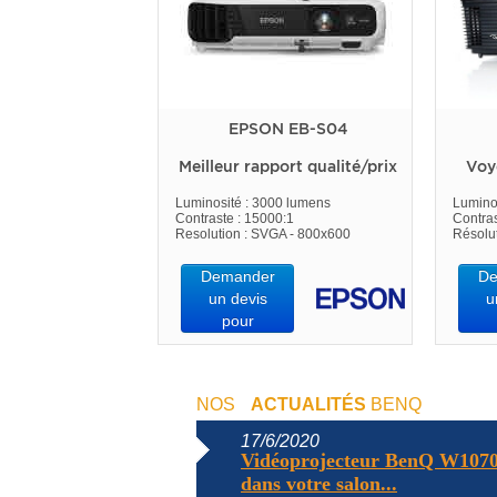
EPSON EB-S04
Meilleur rapport qualité/prix
Voy
Luminosité : 3000 lumens
Lumino
Contraste : 15000:1
Contras
Resolution : SVGA - 800x600
Résolu
Demander
De
un devis
u
pour
NOS
ACTUALITÉS
BENQ
17/6/2020
Vidéoprojecteur BenQ W1070
dans votre salon...