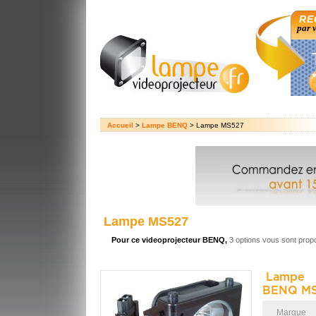
RE
par 
Accueil
>
Lampe BENQ
> Lampe MS527
Lampe MS527
Pour ce videoprojecteur BENQ,
3 options vous sont prop
Lampe 
BENQ MS
Marque