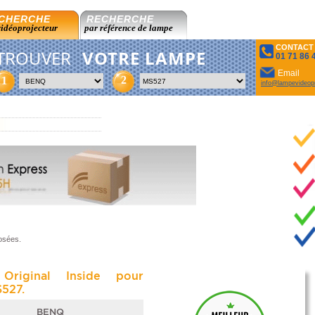
CHERCHE
RECHERCHE
vidéoprojecteur
par référence de lampe
CONTACT
TROUVER
VOTRE LAMPE
01 71 86 
Email
2
1
info@lampevideopr
osées.
Original Inside pour
527.
BENQ