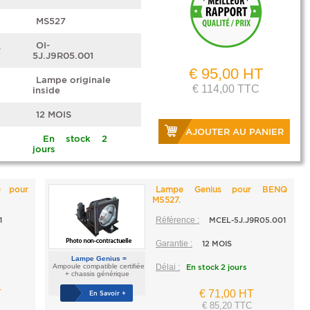
MS527
e
OI-
5J.J9R05.001
€ 95,00 HT
Lampe originale
€ 114,00 TTC
inside
12 MOIS
AJOUTER AU PANIER
En stock 2
jours
Q pour
Lampe Genius pour BENQ
MS527.
1
Référence :
MCEL-5J.J9R05.001
Garantie :
12 MOIS
Lampe Genius =
Ampoule compatible certifiée
Délai :
En stock 2 jours
+ chassis générique
T
€ 71,00 HT
En Savoir +
€ 85,20 TTC