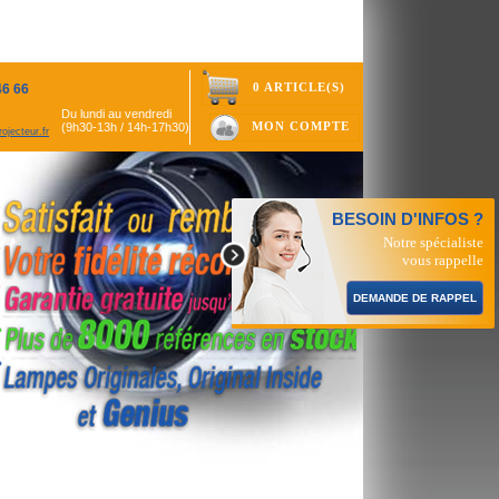
0 ARTICLE(S)
46 66
Du lundi au vendredi
MON COMPTE
(9h30-13h / 14h-17h30)
ojecteur.fr
BESOIN D'INFOS ?
Notre spécialiste
vous rappelle
DEMANDE DE RAPPEL