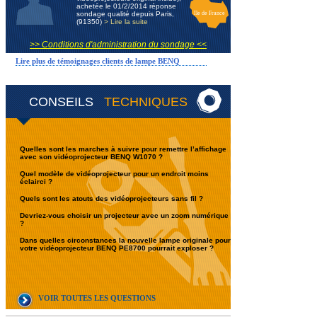
achetée le 01/2/2014 réponse
sondage qualité depuis Paris,
Ile de France
(91350)
> Lire la suite
>> Conditions d'administration du sondage <<
Lire plus de témoignages clients de lampe BENQ
CONSEILS
TECHNIQUES
Quelles sont les marches à suivre pour remettre l’affichage
avec son vidéoprojecteur BENQ W1070 ?
Quel modèle de vidéoprojecteur pour un endroit moins
éclairci ?
Quels sont les atouts des vidéoprojecteurs sans fil ?
Devriez-vous choisir un projecteur avec un zoom numérique
?
Dans quelles circonstances la nouvelle lampe originale pour
votre vidéoprojecteur BENQ PE8700 pourrait exploser ?
VOIR TOUTES LES QUESTIONS