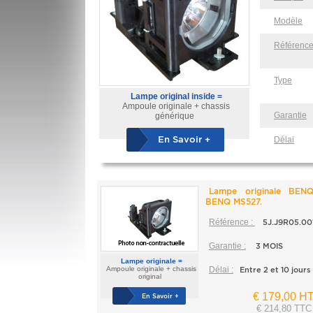
Modèle
Référenc
Type
Lampe original inside =
Ampoule originale + chassis
Garantie
générique
En Savoir +
Délai
Lampe originale BEN
BENQ MS527.
Référence :
5J.J9R05.00
Garantie :
3 MOIS
Lampe originale =
Ampoule originale + chassis
Délai :
Entre 2 et 10 jours
original
€ 179,00 H
En Savoir +
€ 214,80 TTC