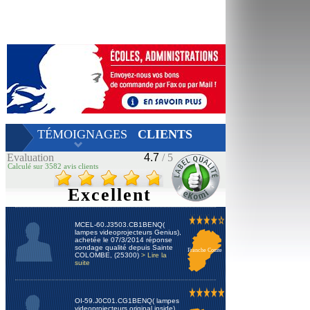
TÉMOIGNAGES
CLIENTS
Evaluation
4.7
/ 5
Calculé sur 3582 avis clients
Excellent
MCEL-60.J3503.CB1BENQ(
lampes videoprojecteurs Genius),
achetée le 07/3/2014 réponse
sondage qualité depuis Sainte
Franche Comte
COLOMBE, (25300)
> Lire la
suite
OI-59.J0C01.CG1BENQ( lampes
videoprojecteurs original inside),