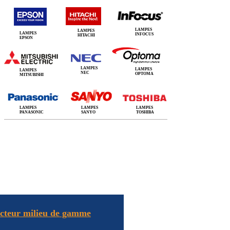
LAMPES
LAMPES
LAMPES
INFOCUS
HITACHI
EPSON
LAMPES
LAMPES
LAMPES
NEC
OPTOMA
MITSUBISHI
LAMPES
LAMPES
LAMPES
PANASONIC
SANYO
TOSHIBA
cteur milieu de gamme