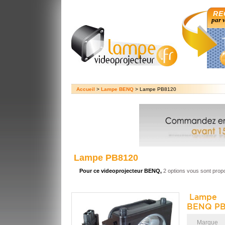
RE
par 
Accueil
>
Lampe BENQ
> Lampe PB8120
Lampe PB8120
Pour ce videoprojecteur BENQ,
2 options vous sont prop
Lampe 
BENQ PB
Marque