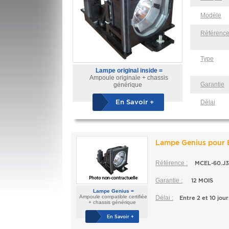
Modèle
Référenc
Type
Lampe original inside =
Ampoule originale + chassis
Garantie
générique
En Savoir +
Délai
Lampe Genius pour
Référence :
MCEL-60.J3
Garantie :
12 MOIS
Lampe Genius =
Ampoule compatible certifiée
Délai :
Entre 2 et 10 jour
+ chassis générique
En Savoir +