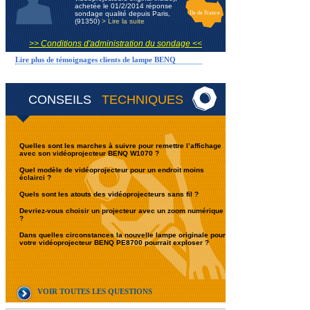
achetée le 01/2/2014 réponse
sondage qualité depuis Paris,
Ile de France
(91350)
> Lire la suite
>> Conditions d'administration du sondage <<
Lire plus de témoignages clients de lampe BENQ
CONSEILS
TECHNIQUES
Quelles sont les marches à suivre pour remettre l’affichage
avec son vidéoprojecteur BENQ W1070 ?
Quel modèle de vidéoprojecteur pour un endroit moins
éclairci ?
Quels sont les atouts des vidéoprojecteurs sans fil ?
Devriez-vous choisir un projecteur avec un zoom numérique
?
Dans quelles circonstances la nouvelle lampe originale pour
votre vidéoprojecteur BENQ PE8700 pourrait exploser ?
VOIR TOUTES LES QUESTIONS