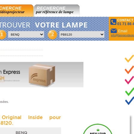
CHERCHE
RECHERCHE
vidéoprojecteur
par référence de lampe
CONTACT
TROUVER
VOTRE LAMPE
01 71 86 
Email
2
1
info@lampevideopr
osées.
Original Inside pour
8120.
BENQ