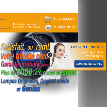
0 ARTICLE(S)
46 66
Du lundi au vendredi
MON COMPTE
(9h30-13h / 14h-17h30)
ojecteur.fr
BESOIN D'INFOS ?
Notre spécialiste
vous rappelle
DEMANDE DE RAPPEL