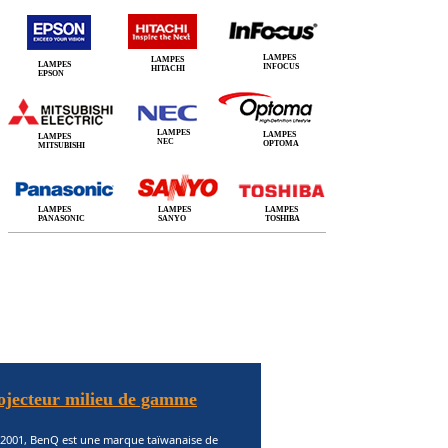
LAMPES
LAMPES
LAMPES
INFOCUS
HITACHI
EPSON
LAMPES
LAMPES
LAMPES
NEC
OPTOMA
MITSUBISHI
LAMPES
LAMPES
LAMPES
PANASONIC
SANYO
TOSHIBA
jecteur milieu de gamme
 2001, BenQ est une marque taïwanaise de