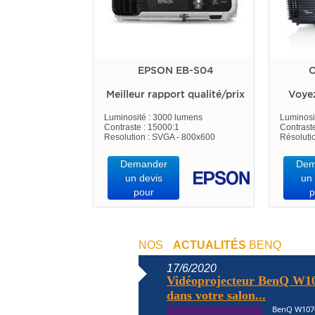
EPSON EB-S04
O
Meilleur rapport qualité/prix
Voye
Luminosité : 3000 lumens
Luminosi
Contraste : 15000:1
Contrast
Resolution : SVGA - 800x600
Résoluti
Demander
Dem
un devis
un 
pour
p
NOS
ACTUALITÉS
BENQ
17/6/2020
Vidéoprojecteur BenQ W10
dans votre salon...
BenQ W1070