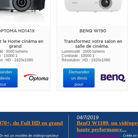
PTOMA HD141X
BENQ W190
z le Home cinéma en
Transformez votre salon en
grand
salle de cinéma.
té : 3000 lumens
Luminosité : 2000 lumens
e : 15000:1
Contraste : 10000:1
on : HD - 1920x1080
Résolution : HD - 1920x1080
ander
Demander
devis
un devis
our
pour
04/7/2019
70+, du Full HD en grand
BenQ W1100, un vidéopro
haute performance...
+ est un modèle de vidéoprojecteur
Créée en