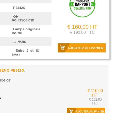
PB8120
e
OI-
60.J3503.CB1
€ 160,00 HT
Lampe originale
€ 192,00 TTC
inside
12 MOIS
AJOUTER AU PANIER
Entre 2 et 10
jours
 BENQ PB8120.
503.CB1
€ 110,00
HT
s
€ 132,00
TTC
AJOUTER AU PANIER