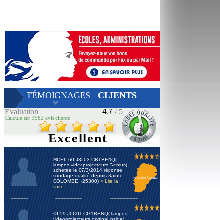
TÉMOIGNAGES
CLIENTS
Evaluation
4.7
/ 5
Calculé sur 3582 avis clients
Excellent
MCEL-60.J3503.CB1BENQ(
lampes videoprojecteurs Genius),
achetée le 07/3/2014 réponse
sondage qualité depuis Sainte
Franche Comte
COLOMBE, (25300)
> Lire la
suite
OI-59.J0C01.CG1BENQ( lampes
videoprojecteurs original inside),