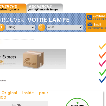
CHERCHE
RECHERCHE
vidéoprojecteur
par référence de lampe
CONTACT
TROUVER
VOTRE LAMPE
01 71 86 
Email
2
1
info@lampevideopr
osées.
Original Inside pour
00.
BENQ