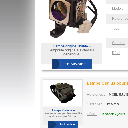
Modèle
Référenc
Type
Garantie
Lampe original inside =
Ampoule originale + chassis
Délai
générique
En Savoir +
Lampe Genius pour
Référence :
MCEL-5J.J1S
Garantie :
12 MOIS
Lampe Genius =
Ampoule compatible certifiée
Délai :
En stock 2 jours
+ chassis générique
En Savoir +