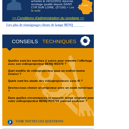
achetée le 24/12/2011 réponse
sondage qualité depuis SAINT
Centre
CYR SUR LOIRE, (37100)
> Lire
la suite
>> Conditions d'administration du sondage <<
Lire plus de témoignages clients de lampe BENQ
CONSEILS
TECHNIQUES
Quelles sont les marches à suivre pour remettre l’affichage
avec son vidéoprojecteur BENQ W1070 ?
Quel modèle de vidéoprojecteur pour un endroit moins
éclairci ?
Quels sont les atouts des vidéoprojecteurs sans fil ?
Devriez-vous choisir un projecteur avec un zoom numérique
?
Dans quelles circonstances la nouvelle lampe originale pour
votre vidéoprojecteur BENQ PE8700 pourrait exploser ?
VOIR TOUTES LES QUESTIONS