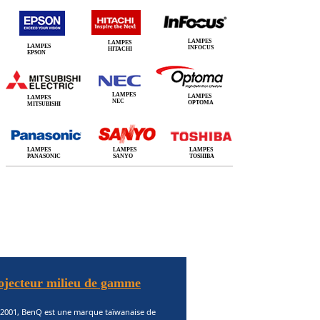
LAMPES
LAMPES
LAMPES
INFOCUS
HITACHI
EPSON
LAMPES
LAMPES
LAMPES
NEC
OPTOMA
MITSUBISHI
LAMPES
LAMPES
LAMPES
PANASONIC
SANYO
TOSHIBA
jecteur milieu de gamme
 2001, BenQ est une marque taïwanaise de