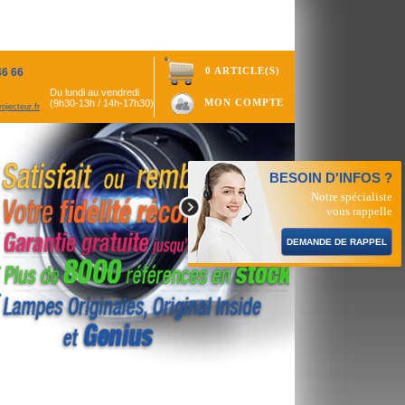
0 ARTICLE(S)
46 66
Du lundi au vendredi
MON COMPTE
(9h30-13h / 14h-17h30)
ojecteur.fr
BESOIN D'INFOS ?
Notre spécialiste
vous rappelle
DEMANDE DE RAPPEL