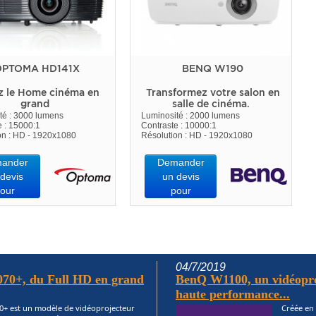
PTOMA HD141X
BENQ W190
z le Home cinéma en
Transformez votre salon en
grand
salle de cinéma.
té : 3000 lumens
Luminosité : 2000 lumens
e : 15000:1
Contraste : 10000:1
on : HD - 1920x1080
Résolution : HD - 1920x1080
ander
Demander
devis
un devis
our
pour
04/7/2019
70+, du Full HD en grand
BenQ W1100, un vidéopro
haute performance...
+ est un modèle de vidéoprojecteur
Créée en