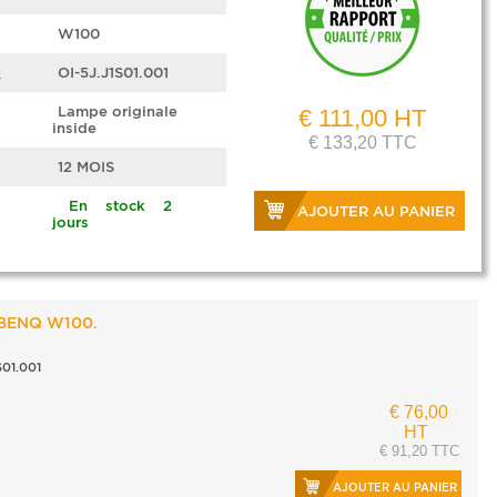
W100
e
OI-5J.J1S01.001
Lampe originale
€ 111,00 HT
inside
€ 133,20 TTC
12 MOIS
En stock 2
AJOUTER AU PANIER
jours
 BENQ W100.
01.001
€ 76,00
HT
€ 91,20 TTC
AJOUTER AU PANIER