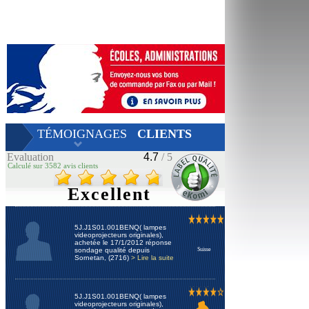
TÉMOIGNAGES
CLIENTS
Evaluation
4.7
/ 5
Calculé sur 3582 avis clients
Excellent
5J.J1S01.001BENQ( lampes
videoprojecteurs originales),
achetée le 17/1/2012 réponse
sondage qualité depuis
Suisse
Sornetan, (2716)
> Lire la suite
5J.J1S01.001BENQ( lampes
videoprojecteurs originales),