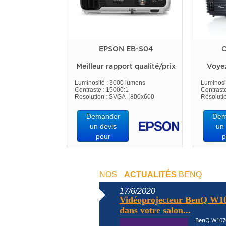
EPSON EB-S04
O
Meilleur rapport qualité/prix
Voye
Luminosité : 3000 lumens
Luminosi
Contraste : 15000:1
Contrast
Resolution : SVGA - 800x600
Résoluti
Demander
Dem
un devis
un 
pour
p
NOS
ACTUALITÉS
BENQ
17/6/2020
Vidéoprojecteur BenQ W10
dans votre salon...
BenQ W1070