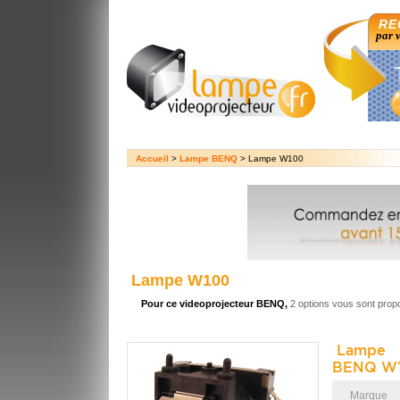
RE
par 
Accueil
>
Lampe BENQ
> Lampe W100
Lampe W100
Pour ce videoprojecteur BENQ,
2 options vous sont prop
Lampe 
BENQ W1
Marque