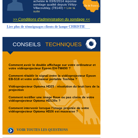
achetée le 03/6/2014 réponse
sondage qualité depuis Vélizy-
Ile de France
Villacoublay, (78140)
> Lire la
suite
>> Conditions d'administration du sondage <<
Lire plus de témoignages clients de lampe CHRISTIE
CONSEILS
TECHNIQUES
Comment avoir le double affichage sur votre ordinateur et
votre vidéoprojecteur Epson EH-TW490 ?
Comment rétablir le signal entre le vidéoprojecteur Epson
EB-S18 et votre ordinateur portable Toshiba ?
Vidéoprojecteur Optoma HD25 : résolution du bruit lors de la
projection
Comment rectifier une image floue ou pas claire de votre
vidéoprojecteur Optoma HD139x ?
Comment intervenir lorsque l’image projetée de votre
vidéoprojecteur Optoma HD26 est mauvaise ?
VOIR TOUTES LES QUESTIONS