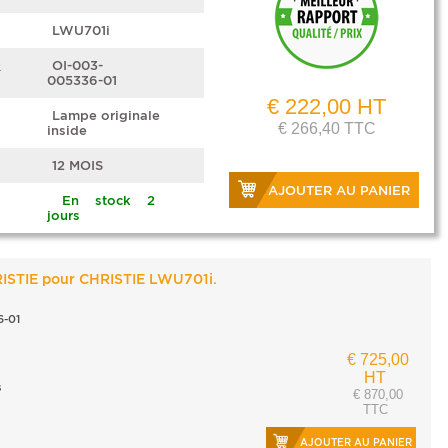
LWU701i
e
OI-003-
005336-01
€ 222,00 HT
Lampe originale
€ 266,40 TTC
inside
12 MOIS
AJOUTER AU PANIER
En stock 2
jours
RISTIE pour CHRISTIE LWU701i.
-01
€ 725,00
HT
s
€ 870,00
TTC
AJOUTER AU PANIER