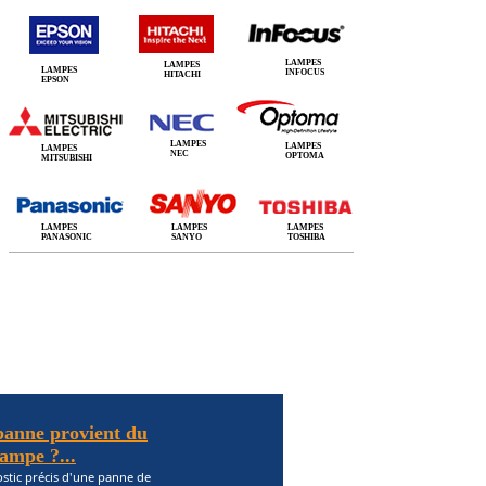
LAMPES
LAMPES
LAMPES
INFOCUS
HITACHI
EPSON
LAMPES
LAMPES
LAMPES
NEC
OPTOMA
MITSUBISHI
LAMPES
LAMPES
LAMPES
PANASONIC
SANYO
TOSHIBA
 panne provient du
lampe ?...
stic précis d'une panne de