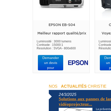
EPSON EB-S04
O
Meilleur rapport qualité/prix
Voye
Luminosité : 3000 lumens
Luminosi
Contraste : 15000:1
Contrast
Resolution : SVGA - 800x600
Résoluti
Demander
Dem
un devis
un 
pour
p
NOS
ACTUALITÉS
CHRISTIE
24/3/2025
Solutions aux pannes de l
vidéoprojecteur...
La préventi