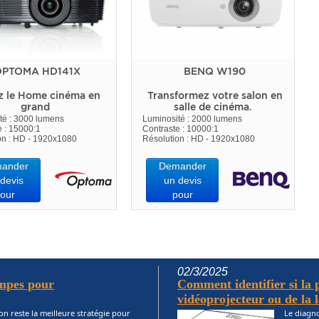
PTOMA HD141X
BENQ W190
z le Home cinéma en
Transformez votre salon en
grand
salle de cinéma.
té : 3000 lumens
Luminosité : 2000 lumens
e : 15000:1
Contraste : 10000:1
on : HD - 1920x1080
Résolution : HD - 1920x1080
ander
Demander
devis
un devis
our
pour
02/3/2025
ampes pour
Comment identifier si la
vidéoprojecteur ou de la 
on reste la meilleure stratégie pour
Le diagno