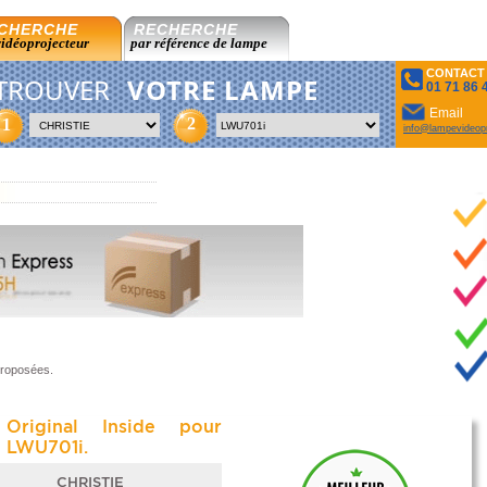
CHERCHE
RECHERCHE
vidéoprojecteur
par référence de lampe
CONTACT
TROUVER
VOTRE LAMPE
01 71 86 
Email
2
1
info@lampevideopr
proposées.
Original Inside pour
 LWU701i.
CHRISTIE