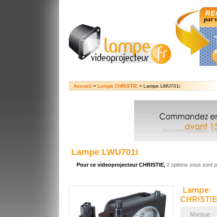
RE
par 
Accueil
>
Lampe CHRISTIE
> Lampe LWU701i
Lampe LWU701i
Pour ce videoprojecteur CHRISTIE,
2 options vous sont 
Lampe 
CHRISTIE
Marque