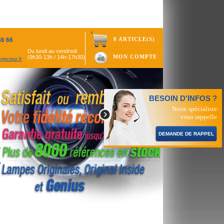
0 ARTICLE(S)
46 66
Du lundi au vendredi
MON COMPTE
(9h30-13h / 14h-17h30)
ojecteur.fr
BESOIN D'INFOS ?
Notre spécialiste
vous rappelle
DEMANDE DE RAPPEL