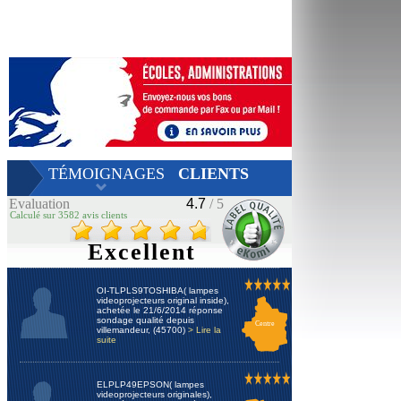
TÉMOIGNAGES
CLIENTS
Evaluation
4.7
/ 5
Calculé sur 3582 avis clients
Excellent
OI-TLPLS9TOSHIBA( lampes
videoprojecteurs original inside),
achetée le 21/6/2014 réponse
sondage qualité depuis
Centre
villemandeur, (45700)
> Lire la
suite
ELPLP49EPSON( lampes
videoprojecteurs originales),