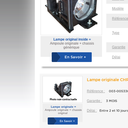
Modèle
Référenc
Type
Lampe original inside =
Ampoule originale + chassis
Garantie
générique
En Savoir +
Délai
Lampe originale CH
Référence :
003-005336
Garantie :
3 MOIS
Lampe originale =
Ampoule originale + chassis
Délai :
Entre 2 et 10 jour
original
En Savoir +