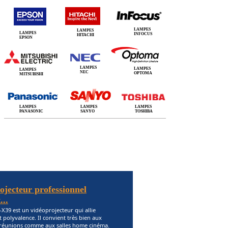
LAMPES
LAMPES
LAMPES
INFOCUS
HITACHI
EPSON
LAMPES
LAMPES
LAMPES
NEC
OPTOMA
MITSUBISHI
LAMPES
LAMPES
LAMPES
PANASONIC
SANYO
TOSHIBA
jecteur professionnel
..
X39 est un vidéoprojecteur qui allie
et polyvalence. Il convient très bien aux
e réunions comme aux salles home cinéma.