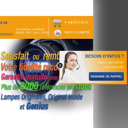
0 ARTICLE(S)
46 66
Du lundi au vendredi
MON COMPTE
(9h30-13h / 14h-17h30)
ojecteur.fr
BESOIN D'INFOS ?
Notre spécialiste
vous rappelle
DEMANDE DE RAPPEL