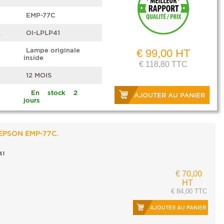
EMP-77C
e
OI-LPLP41
Lampe originale
€ 99,00 HT
inside
€ 118,80 TTC
12 MOIS
En stock 2
AJOUTER AU PANIER
jours
 EPSON EMP-77C.
41
€ 70,00
HT
€ 84,00 TTC
AJOUTER AU PANIER