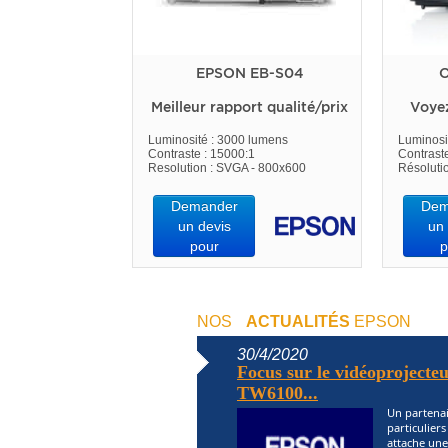
EPSON EB-S04
O
Meilleur rapport qualité/prix
Voye
Luminosité : 3000 lumens
Luminosi
Contraste : 15000:1
Contrast
Resolution : SVGA - 800x600
Résoluti
Demander
Dem
un devis
un 
pour
p
NOS
ACTUALITÉS
EPSON
30/4/2020
Focus sur le vidéoprojec
TW6100...
Un partenai
particulier
attache une 