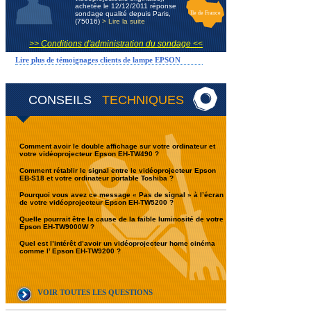
achetée le 12/12/2011 réponse
sondage qualité depuis Paris,
Ile de France
(75016)
> Lire la suite
>> Conditions d'administration du sondage <<
Lire plus de témoignages clients de lampe EPSON
CONSEILS
TECHNIQUES
Comment avoir le double affichage sur votre ordinateur et
votre vidéoprojecteur Epson EH-TW490 ?
Comment rétablir le signal entre le vidéoprojecteur Epson
EB-S18 et votre ordinateur portable Toshiba ?
Pourquoi vous avez ce message « Pas de signal » à l’écran
de votre vidéoprojecteur Epson EH-TW5200 ?
Quelle pourrait être la cause de la faible luminosité de votre
Epson EH-TW9000W ?
Quel est l’intérêt d’avoir un vidéoprojecteur home cinéma
comme l’ Epson EH-TW9200 ?
VOIR TOUTES LES QUESTIONS