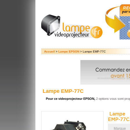
RE
par 
Accueil
>
Lampe EPSON
> Lampe EMP-77C
Lampe EMP-77C
Pour ce videoprojecteur EPSON,
2 options vous sont pr
Lampe 
EMP-77C
Marque