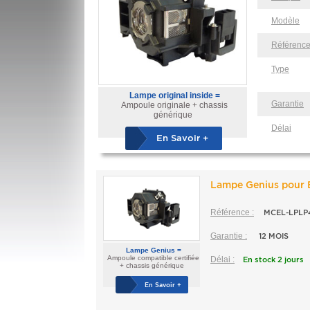
Modèle
Référenc
Type
Lampe original inside =
Garantie
Ampoule originale + chassis
générique
Délai
En Savoir +
Lampe Genius pour
Référence :
MCEL-LPLP
Garantie :
12 MOIS
Lampe Genius =
Ampoule compatible certifiée
Délai :
En stock 2 jours
+ chassis générique
En Savoir +