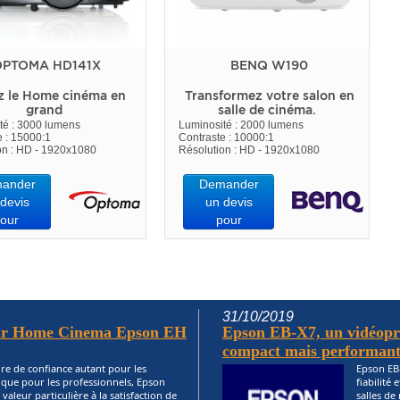
PTOMA HD141X
BENQ W190
z le Home cinéma en
Transformez votre salon en
grand
salle de cinéma.
té : 3000 lumens
Luminosité : 2000 lumens
e : 15000:1
Contraste : 10000:1
on : HD - 1920x1080
Résolution : HD - 1920x1080
ander
Demander
devis
un devis
our
pour
31/10/2019
teur Home Cinema Epson EH
Epson EB-X7, un vidéopro
compact mais performant.
re de confiance autant pour les
Epson EB-
s que pour les professionnels, Epson
fiabilité 
valeur particulière à la satisfaction de
salles d