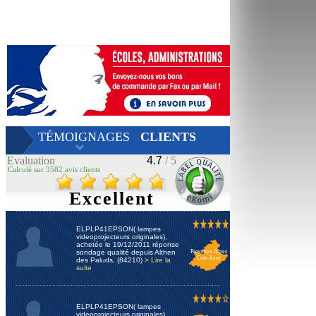
TÉMOIGNAGES
CLIENTS
Evaluation
4.7
/ 5
Calculé sur 3582 avis clients
Excellent
ELPLP41EPSON( lampes
videoprojecteurs originales),
achetée le 19/12/2011 réponse
sondage qualité depuis Althen
Provence Alpes
Cote Azur
des Paluds, (84210)
> Lire la
suite
ELPLP41EPSON( lampes
videoprojecteurs originales),