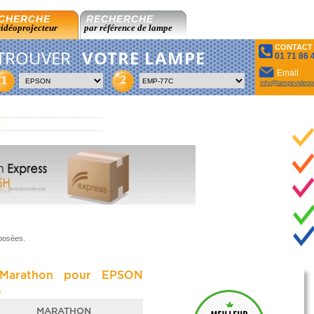
CHERCHE
RECHERCHE
vidéoprojecteur
par référence de lampe
CONTACT
TROUVER
VOTRE LAMPE
01 71 86 
Email
2
1
info@lampevideopr
oposées.
Marathon pour EPSON
.
MARATHON