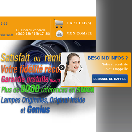
0 ARTICLE(S)
46 66
Du lundi au vendredi
MON COMPTE
(9h30-13h / 14h-17h30)
ojecteur.fr
BESOIN D'INFOS ?
Notre spécialiste
vous rappelle
DEMANDE DE RAPPEL