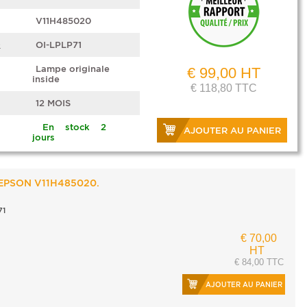
V11H485020
e
OI-LPLP71
Lampe originale
€ 99,00 HT
inside
€ 118,80 TTC
12 MOIS
En stock 2
AJOUTER AU PANIER
jours
 EPSON V11H485020.
71
€ 70,00
HT
€ 84,00 TTC
AJOUTER AU PANIER