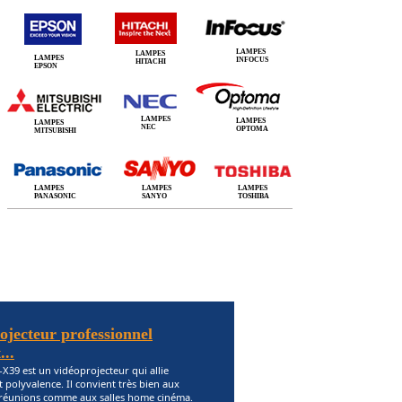
LAMPES
LAMPES
LAMPES
INFOCUS
HITACHI
EPSON
LAMPES
LAMPES
LAMPES
NEC
OPTOMA
MITSUBISHI
LAMPES
LAMPES
LAMPES
PANASONIC
SANYO
TOSHIBA
jecteur professionnel
..
X39 est un vidéoprojecteur qui allie
et polyvalence. Il convient très bien aux
e réunions comme aux salles home cinéma.