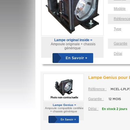
Modèle
Référenc
Type
Lampe original inside =
Garantie
Ampoule originale + chassis
générique
Délai
En Savoir +
Lampe Genius pour
Référence :
MCEL-LPLP
Garantie :
12 MOIS
Lampe Genius =
Ampoule compatible certifiée
Délai :
En stock 2 jours
+ chassis générique
En Savoir +