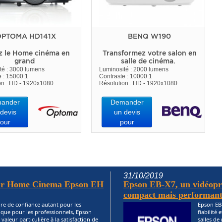
PTOMA HD141X
BENQ W190
z le Home cinéma en
Transformez votre salon en
grand
salle de cinéma.
té : 3000 lumens
Luminosité : 2000 lumens
e : 15000:1
Contraste : 10000:1
on : HD - 1920x1080
Résolution : HD - 1920x1080
ander
Demander
devis
un devis
our
pour
31/10/2019
teur Home Cinema Epson EH
Epson EB-X7, un vidéopro
compact mais performant.
re de confiance autant pour les
Epson EB-
s que pour les professionnels, Epson
fiabilité 
valeur particulière à la satisfaction de
salles d