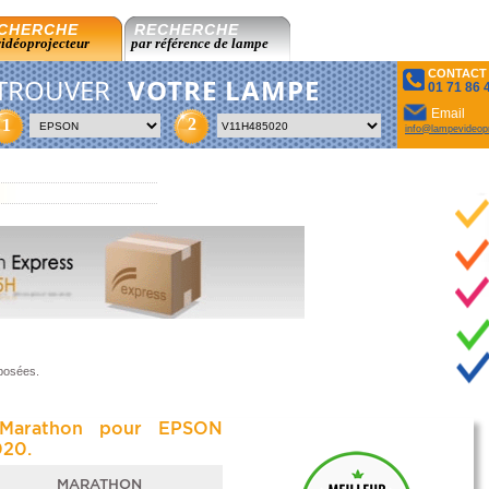
CHERCHE
RECHERCHE
vidéoprojecteur
par référence de lampe
CONTACT
TROUVER
VOTRE LAMPE
01 71 86 
Email
2
1
info@lampevideopr
oposées.
Marathon pour EPSON
020.
MARATHON