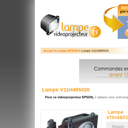
RE
par 
Accueil
>
Lampe EPSON
> Lampe V11H485020
Lampe V11H485020
Pour ce videoprojecteur EPSON,
2 options vous sont pr
Lampe 
V11H485
Marque