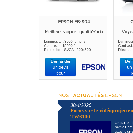
EPSON EB-S04
O
Meilleur rapport qualité/prix
Voye
Luminosité : 3000 lumens
Luminosi
Contraste : 15000:1
Contrast
Resolution : SVGA - 800x600
Résoluti
Demander
Dem
un devis
un 
pour
p
NOS
ACTUALITÉS
EPSON
30/4/2020
Focus sur le vidéoprojec
TW6100...
Un partenai
particulier
attache une 