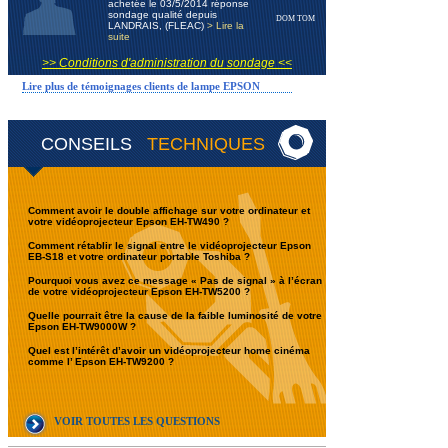
achetée le 03/5/2014 réponse
sondage qualité depuis
DOM TOM
LANDRAIS, (FLEAC)
> Lire la
suite
>> Conditions d'administration du sondage <<
Lire plus de témoignages clients de lampe EPSON
CONSEILS
TECHNIQUES
Comment avoir le double affichage sur votre ordinateur et
votre vidéoprojecteur Epson EH-TW490 ?
Comment rétablir le signal entre le vidéoprojecteur Epson
EB-S18 et votre ordinateur portable Toshiba ?
Pourquoi vous avez ce message « Pas de signal » à l’écran
de votre vidéoprojecteur Epson EH-TW5200 ?
Quelle pourrait être la cause de la faible luminosité de votre
Epson EH-TW9000W ?
Quel est l’intérêt d’avoir un vidéoprojecteur home cinéma
comme l’ Epson EH-TW9200 ?
VOIR TOUTES LES QUESTIONS