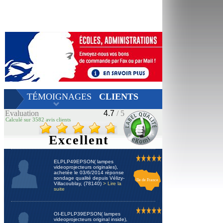
TÉMOIGNAGES
CLIENTS
Evaluation
4.7
/ 5
Calculé sur 3582 avis clients
Excellent
ELPLP49EPSON( lampes
videoprojecteurs originales),
achetée le 03/6/2014 réponse
sondage qualité depuis Vélizy-
Ile de France
Villacoublay, (78140)
> Lire la
suite
OI-ELPLP39EPSON( lampes
videoprojecteurs original inside),