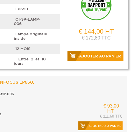
LP650
e
OI-SP-LAMP-
006
€ 144,00 HT
Lampe originale
€ 172,80 TTC
inside
12 MOIS
AJOUTER AU PANIER
Entre 2 et 10
jours
 INFOCUS LP650.
AMP-006
€ 93,00
HT
s
€ 111,60 TTC
AJOUTER AU PANIER