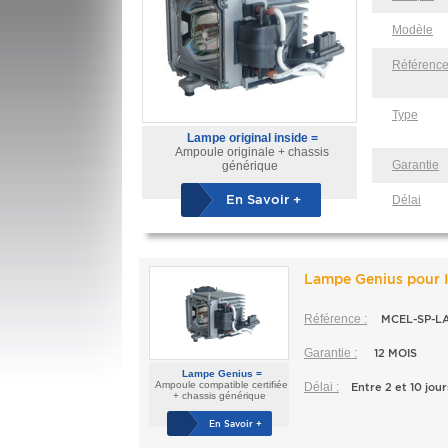
Modèle
Référenc
Type
Lampe original inside =
Ampoule originale + chassis
Garantie
générique
En Savoir +
Délai
Lampe Genius pour
Référence :
MCEL-SP-L
Garantie :
12 MOIS
Lampe Genius =
Ampoule compatible certifiée
Délai :
Entre 2 et 10 jour
+ chassis générique
En Savoir +