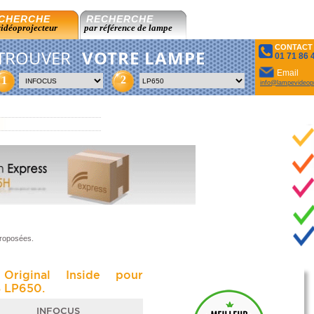
CHERCHE
RECHERCHE
vidéoprojecteur
par référence de lampe
CONTACT
TROUVER
VOTRE LAMPE
01 71 86 
Email
2
1
info@lampevideopr
proposées.
Original Inside pour
 LP650.
INFOCUS