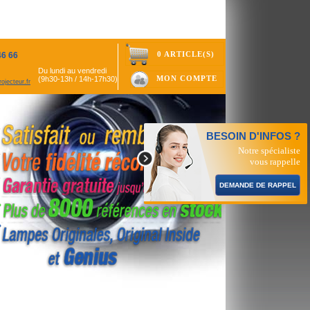
0 ARTICLE(S)
46 66
Du lundi au vendredi
MON COMPTE
(9h30-13h / 14h-17h30)
ojecteur.fr
BESOIN D'INFOS ?
Notre spécialiste
vous rappelle
DEMANDE DE RAPPEL