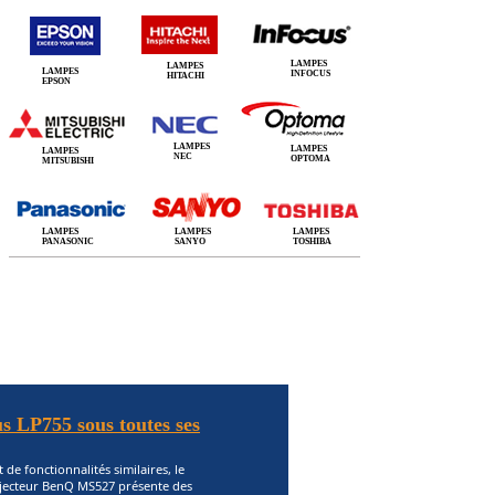
LAMPES
LAMPES
LAMPES
INFOCUS
HITACHI
EPSON
LAMPES
LAMPES
LAMPES
NEC
OPTOMA
MITSUBISHI
LAMPES
LAMPES
LAMPES
PANASONIC
SANYO
TOSHIBA
s LP755 sous toutes ses
 de fonctionnalités similaires, le
jecteur BenQ MS527 présente des