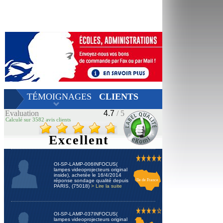
TÉMOIGNAGES
CLIENTS
Evaluation
4.7
/ 5
Calculé sur 3582 avis clients
Excellent
OI-SP-LAMP-006INFOCUS(
lampes videoprojecteurs original
inside), achetée le 16/4/2014
réponse sondage qualité depuis
Ile de France
PARIS, (75018)
> Lire la suite
OI-SP-LAMP-037INFOCUS(
lampes videoprojecteurs original