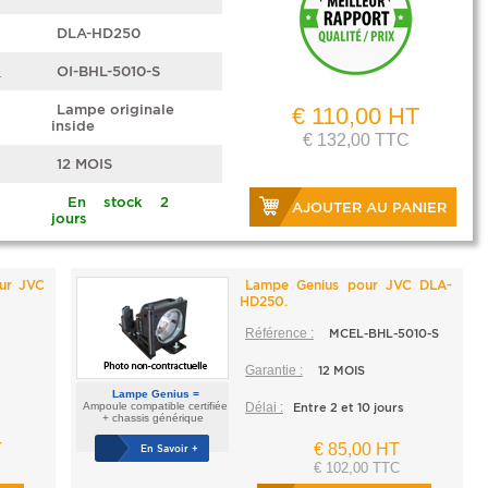
DLA-HD250
e
OI-BHL-5010-S
Lampe originale
€ 110,00 HT
inside
€ 132,00 TTC
12 MOIS
En stock 2
AJOUTER AU PANIER
jours
our JVC
Lampe Genius pour JVC DLA-
HD250.
Référence :
MCEL-BHL-5010-S
Garantie :
12 MOIS
Lampe Genius =
Ampoule compatible certifiée
Délai :
Entre 2 et 10 jours
+ chassis générique
T
€ 85,00 HT
En Savoir +
€ 102,00 TTC