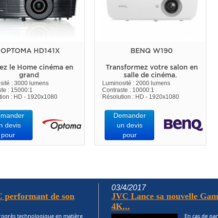
OPTOMA HD141X
BENQ W190
ez le Home cinéma en
Transformez votre salon en
grand
salle de cinéma.
sité : 3000 lumens
Luminosité : 2000 lumens
te : 15000:1
Contraste : 10000:1
tion : HD - 1920x1080
Résolution : HD - 1920x1080
mander
Demander
n devis
un devis
pour
pour
03/4/2017
 performant de son
JVC Lance sa nouvelle Gam
4K...
progrès technologique en matière
En cas de pa