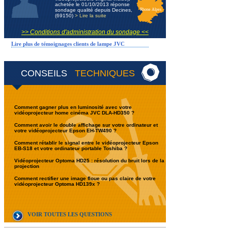
achetée le 01/10/2013 réponse
sondage qualité depuis Decines,
Rhone Alpes
(69150)
> Lire la suite
>> Conditions d'administration du sondage <<
Lire plus de témoignages clients de lampe JVC
CONSEILS
TECHNIQUES
Comment gagner plus en luminosité avec votre
vidéoprojecteur home cinéma JVC DLA-HD350 ?
Comment avoir le double affichage sur votre ordinateur et
votre vidéoprojecteur Epson EH-TW490 ?
Comment rétablir le signal entre le vidéoprojecteur Epson
EB-S18 et votre ordinateur portable Toshiba ?
Vidéoprojecteur Optoma HD25 : résolution du bruit lors de la
projection
Comment rectifier une image floue ou pas claire de votre
vidéoprojecteur Optoma HD139x ?
VOIR TOUTES LES QUESTIONS