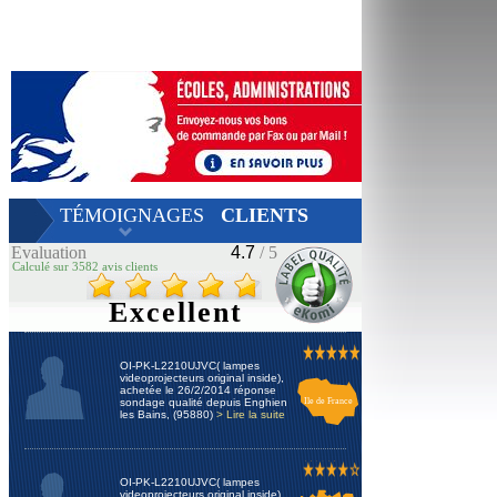
TÉMOIGNAGES
CLIENTS
Evaluation
4.7
/ 5
Calculé sur 3582 avis clients
Excellent
OI-PK-L2210UJVC( lampes
videoprojecteurs original inside),
achetée le 26/2/2014 réponse
sondage qualité depuis Enghien
Ile de France
les Bains, (95880)
> Lire la suite
OI-PK-L2210UJVC( lampes
videoprojecteurs original inside),