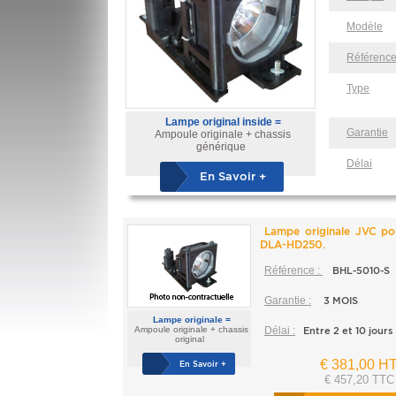
Modèle
Référenc
Type
Lampe original inside =
Garantie
Ampoule originale + chassis
générique
Délai
En Savoir +
Lampe originale JVC p
DLA-HD250.
Référence :
BHL-5010-S
Garantie :
3 MOIS
Lampe originale =
Ampoule originale + chassis
Délai :
Entre 2 et 10 jours
original
€ 381,00 H
En Savoir +
€ 457,20 TTC