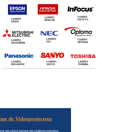
LAMPES
LAMPES
LAMPES
INFOCUS
HITACHI
EPSON
LAMPES
LAMPES
LAMPES
NEC
OPTOMA
MITSUBISHI
LAMPES
LAMPES
LAMPES
PANASONIC
SANYO
TOSHIBA
me de Videoprojecteur
nne de votre lampe de vidéoprojecteur