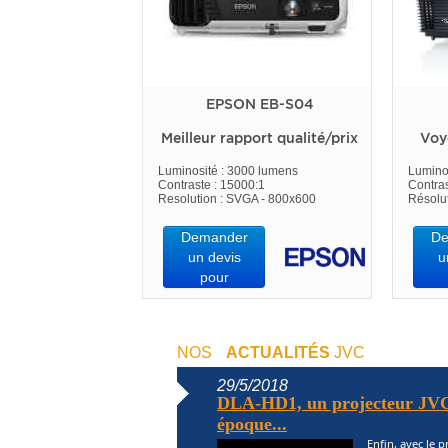
EPSON EB-S04
Meilleur rapport qualité/prix
Voy
Luminosité : 3000 lumens
Lumino
Contraste : 15000:1
Contras
Resolution : SVGA - 800x600
Résolu
Demander
De
un devis
u
pour
NOS
ACTUALITÉS
JVC
29/5/2018
DLA-HD1, un projecteur JVC
époque...
Enfin, avec le 