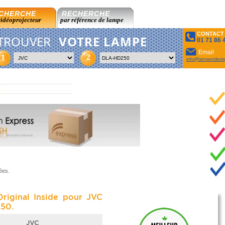
CHERCHE
RECHERCHE
vidéoprojecteur
par référence de lampe
CONTACT
TROUVER
VOTRE LAMPE
01 71 86 
Email
2
1
info@lampevideopr
ées.
riginal Inside pour JVC
50.
JVC