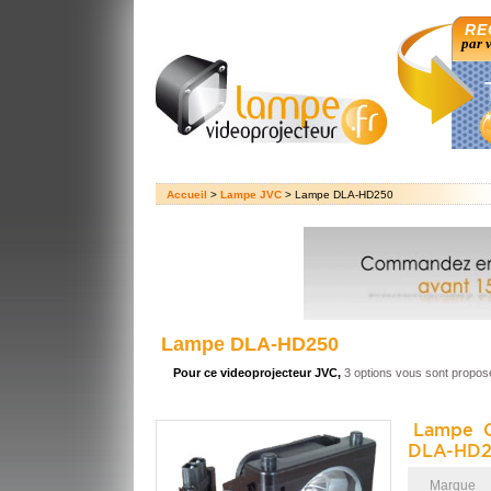
RE
par 
Accueil
>
Lampe JVC
> Lampe DLA-HD250
Lampe DLA-HD250
Pour ce videoprojecteur JVC,
3 options vous sont propos
Lampe O
DLA-HD2
Marque