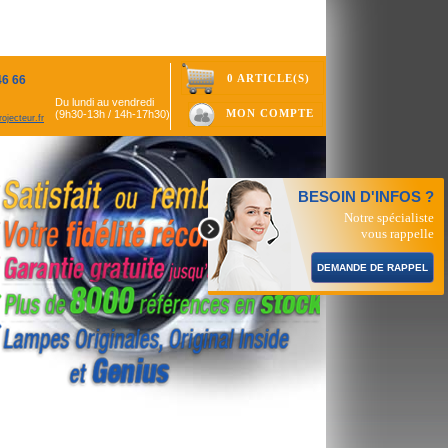
0 ARTICLE(S)
46 66
Du lundi au vendredi
MON COMPTE
(9h30-13h / 14h-17h30)
ojecteur.fr
BESOIN D'INFOS ?
Notre spécialiste
vous rappelle
DEMANDE DE RAPPEL