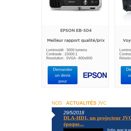
EPSON EB-S04
Meilleur rapport qualité/prix
Voy
Luminosité : 3000 lumens
Lumino
Contraste : 15000:1
Contras
Resolution : SVGA - 800x600
Résolu
Demander
De
un devis
u
pour
NOS
ACTUALITÉS
JVC
29/5/2018
DLA-HD1, un projecteur JVC
époque...
Enfin, avec le 