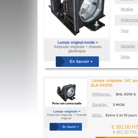
Modèle
Référenc
Type
Lampe original inside =
Garantie
Ampoule originale + chassis
générique
Délai
En Savoir +
Lampe originale JVC p
DLA-HD550.
Référence :
BHL-5010-S
Garantie :
3 MOIS
Lampe originale =
Ampoule originale + chassis
Délai :
Entre 2 et 10 jours
original
€ 381,00 H
En Savoir +
€ 457,20 TTC