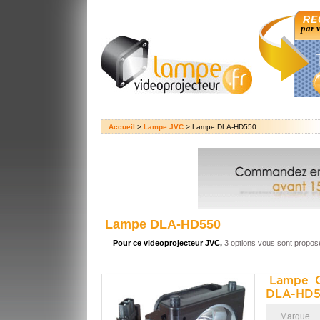
RE
par 
Accueil
>
Lampe JVC
> Lampe DLA-HD550
Lampe DLA-HD550
Pour ce videoprojecteur JVC,
3 options vous sont propos
Lampe O
DLA-HD5
Marque