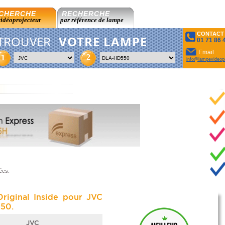
CHERCHE
RECHERCHE
vidéoprojecteur
par référence de lampe
CONTACT
TROUVER
VOTRE LAMPE
01 71 86 
Email
2
1
info@lampevideopr
ées.
riginal Inside pour JVC
50.
JVC