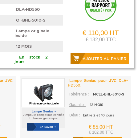
DLA-HD550
e
OI-BHL-5010-S
Lampe originale
€ 110,00 HT
inside
€ 132,00 TTC
12 MOIS
En stock 2
AJOUTER AU PANIER
jours
our JVC
Lampe Genius pour JVC DLA-
HD550.
Référence :
MCEL-BHL-5010-S
Garantie :
12 MOIS
Lampe Genius =
Ampoule compatible certifiée
Délai :
Entre 2 et 10 jours
+ chassis générique
T
€ 85,00 HT
En Savoir +
€ 102,00 TTC