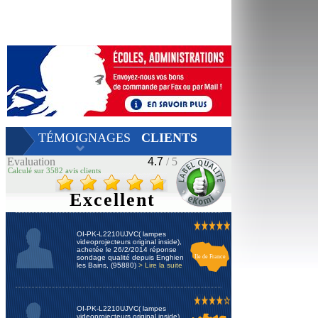
TÉMOIGNAGES
CLIENTS
Evaluation
4.7
/ 5
Calculé sur 3582 avis clients
Excellent
OI-PK-L2210UJVC( lampes
videoprojecteurs original inside),
achetée le 26/2/2014 réponse
sondage qualité depuis Enghien
Ile de France
les Bains, (95880)
> Lire la suite
OI-PK-L2210UJVC( lampes
videoprojecteurs original inside),