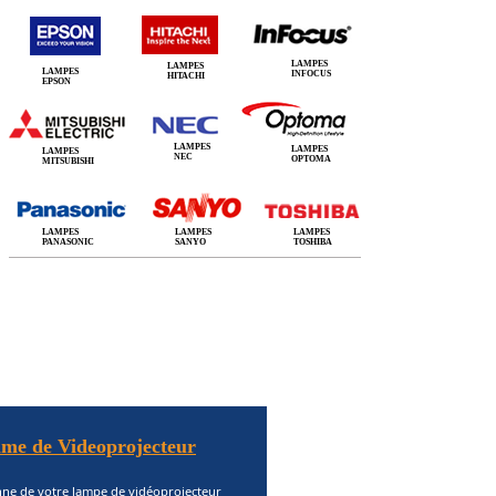
LAMPES
LAMPES
LAMPES
INFOCUS
HITACHI
EPSON
LAMPES
LAMPES
LAMPES
NEC
OPTOMA
MITSUBISHI
LAMPES
LAMPES
LAMPES
PANASONIC
SANYO
TOSHIBA
me de Videoprojecteur
nne de votre lampe de vidéoprojecteur