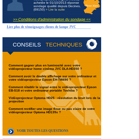
achetée le 01/10/2013 réponse
sondage qualité depuis Decines,
Rhone Alpes
(69150)
> Lire la suite
>> Conditions d'administration du sondage <<
Lire plus de témoignages clients de lampe JVC
CONSEILS
TECHNIQUES
Comment gagner plus en luminosité avec votre
vidéoprojecteur home cinéma JVC DLA-HD350 ?
Comment avoir le double affichage sur votre ordinateur et
votre vidéoprojecteur Epson EH-TW490 ?
Comment rétablir le signal entre le vidéoprojecteur Epson
EB-S18 et votre ordinateur portable Toshiba ?
Vidéoprojecteur Optoma HD25 : résolution du bruit lors de la
projection
Comment rectifier une image floue ou pas claire de votre
vidéoprojecteur Optoma HD139x ?
VOIR TOUTES LES QUESTIONS