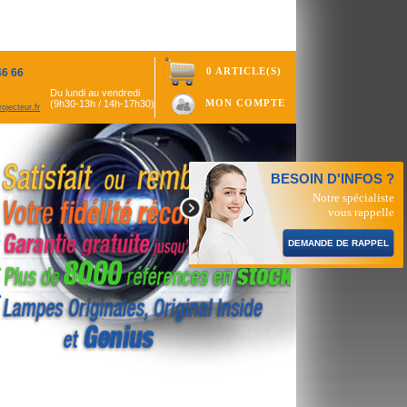
0 ARTICLE(S)
46 66
Du lundi au vendredi
MON COMPTE
(9h30-13h / 14h-17h30)
ojecteur.fr
BESOIN D'INFOS ?
Notre spécialiste
vous rappelle
DEMANDE DE RAPPEL