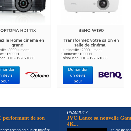
OPTOMA HD141X
BENQ W190
ez le Home cinéma en
Transformez votre salon en
grand
salle de cinéma.
sité : 3000 lumens
Luminosité : 2000 lumens
te : 15000:1
Contraste : 10000:1
tion : HD - 1920x1080
Résolution : HD - 1920x1080
mander
Demander
n devis
un devis
pour
pour
03/4/2017
 performant de son
JVC Lance sa nouvelle Gam
4K...
progrès technologique en matière
En cas de pa