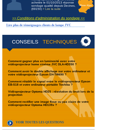
achetée le 01/10/2013 réponse
sondage qualité depuis Decines,
Rhone Alpes
(69150)
> Lire la suite
>> Conditions d'administration du sondage <<
Lire plus de témoignages clients de lampe JVC
CONSEILS
TECHNIQUES
Comment gagner plus en luminosité avec votre
vidéoprojecteur home cinéma JVC DLA-HD350 ?
Comment avoir le double affichage sur votre ordinateur et
votre vidéoprojecteur Epson EH-TW490 ?
Comment rétablir le signal entre le vidéoprojecteur Epson
EB-S18 et votre ordinateur portable Toshiba ?
Vidéoprojecteur Optoma HD25 : résolution du bruit lors de la
projection
Comment rectifier une image floue ou pas claire de votre
vidéoprojecteur Optoma HD139x ?
VOIR TOUTES LES QUESTIONS