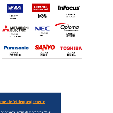
LAMPES
LAMPES
LAMPES
INFOCUS
HITACHI
EPSON
LAMPES
LAMPES
LAMPES
NEC
OPTOMA
MITSUBISHI
LAMPES
LAMPES
LAMPES
PANASONIC
SANYO
TOSHIBA
me de Videoprojecteur
nne de votre lampe de vidéoprojecteur