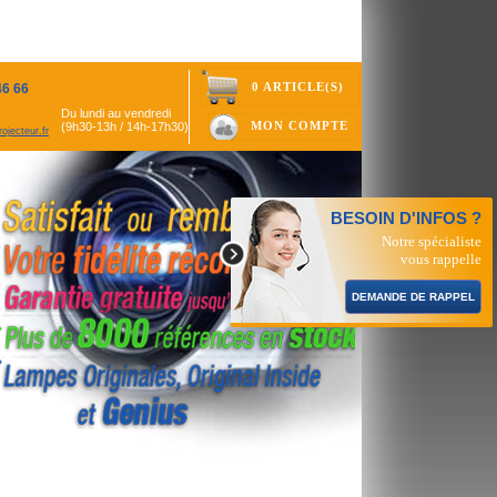
0 ARTICLE(S)
46 66
Du lundi au vendredi
MON COMPTE
(9h30-13h / 14h-17h30)
ojecteur.fr
BESOIN D'INFOS ?
Notre spécialiste
vous rappelle
DEMANDE DE RAPPEL