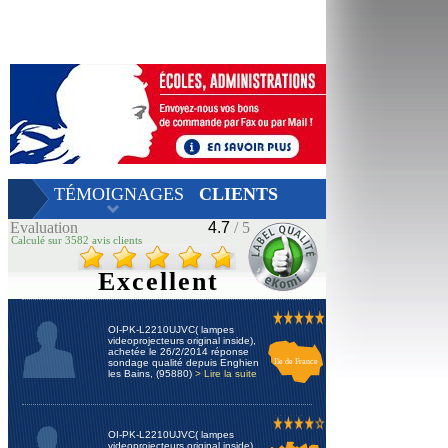
TÉMOIGNAGES
CLIENTS
Evaluation
4.7
/ 5
Calculé sur 3582 avis clients
Excellent
OI-PK-L2210UJVC( lampes
videoprojecteurs original inside),
achetée le 26/2/2014 réponse
sondage qualité depuis Enghien
Ile de France
les Bains, (95880)
> Lire la suite
OI-PK-L2210UJVC( lampes
videoprojecteurs original inside),