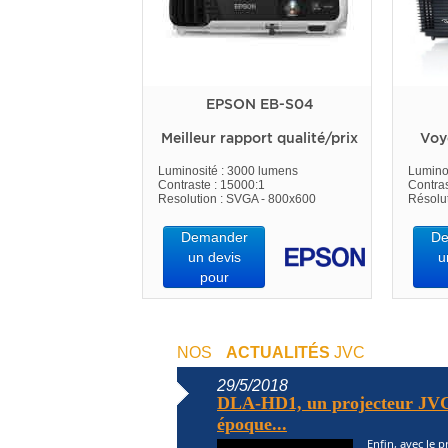
EPSON EB-S04
Meilleur rapport qualité/prix
Voy
Luminosité : 3000 lumens
Lumino
Contraste : 15000:1
Contras
Resolution : SVGA - 800x600
Résolu
Demander
De
un devis
u
pour
NOS
ACTUALITÉS
JVC
29/5/2018
DLA-HD1, un projecteur JVC
époque...
Enfin, avec le 