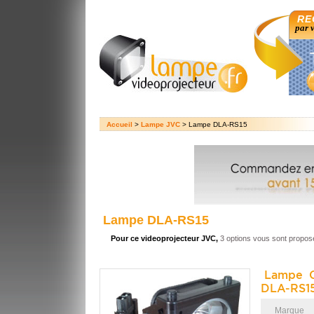
RE
par 
Accueil
>
Lampe JVC
> Lampe DLA-RS15
Lampe DLA-RS15
Pour ce videoprojecteur JVC,
3 options vous sont propos
Lampe O
DLA-RS15
Marque