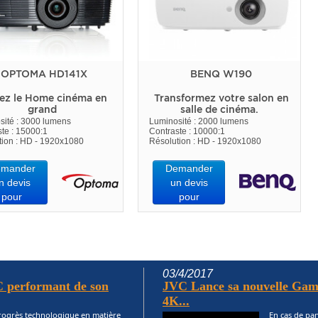
OPTOMA HD141X
BENQ W190
ez le Home cinéma en
Transformez votre salon en
grand
salle de cinéma.
sité : 3000 lumens
Luminosité : 2000 lumens
te : 15000:1
Contraste : 10000:1
tion : HD - 1920x1080
Résolution : HD - 1920x1080
mander
Demander
n devis
un devis
pour
pour
03/4/2017
 performant de son
JVC Lance sa nouvelle Gam
4K...
progrès technologique en matière
En cas de pa