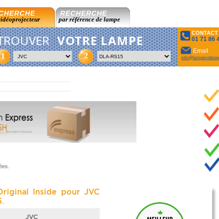
CHERCHE
RECHERCHE
vidéoprojecteur
par référence de lampe
CONTACT
TROUVER
VOTRE LAMPE
01 71 86 
Email
2
1
info@lampevideopr
ées.
riginal Inside pour JVC
.
JVC