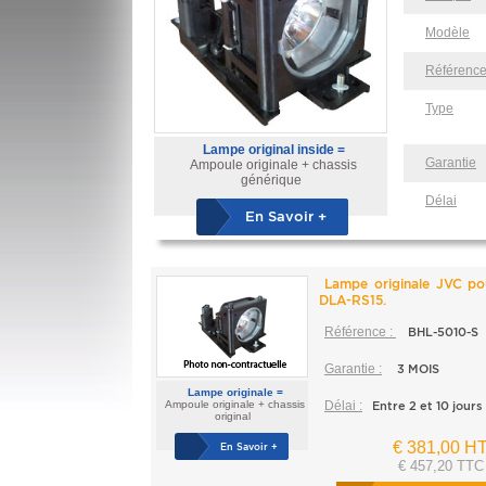
Modèle
Référenc
Type
Lampe original inside =
Garantie
Ampoule originale + chassis
générique
Délai
En Savoir +
Lampe originale JVC p
DLA-RS15.
Référence :
BHL-5010-S
Garantie :
3 MOIS
Lampe originale =
Ampoule originale + chassis
Délai :
Entre 2 et 10 jours
original
€ 381,00 H
En Savoir +
€ 457,20 TTC