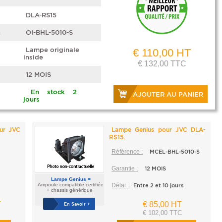
DLA-RS15
e
OI-BHL-5010-S
Lampe originale
€ 110,00 HT
inside
€ 132,00 TTC
12 MOIS
En stock 2
AJOUTER AU PANIER
jours
our JVC
Lampe Genius pour JVC DLA-
RS15.
Référence :
MCEL-BHL-5010-S
Garantie :
12 MOIS
Lampe Genius =
Ampoule compatible certifiée
Délai :
Entre 2 et 10 jours
+ chassis générique
T
€ 85,00 HT
En Savoir +
€ 102,00 TTC