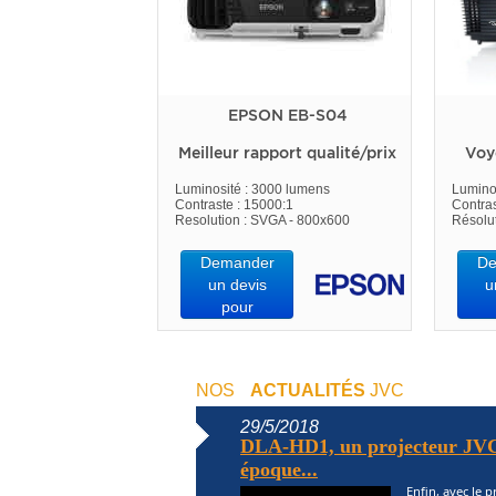
EPSON EB-S04
Meilleur rapport qualité/prix
Voy
Luminosité : 3000 lumens
Lumino
Contraste : 15000:1
Contras
Resolution : SVGA - 800x600
Résolu
Demander
De
un devis
u
pour
NOS
ACTUALITÉS
JVC
29/5/2018
DLA-HD1, un projecteur JVC
époque...
Enfin, avec le 