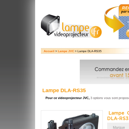
RE
par 
Accueil
>
Lampe JVC
> Lampe DLA-RS35
Lampe DLA-RS35
Pour ce videoprojecteur JVC,
3 options vous sont propos
Lampe O
DLA-RS3
Marque