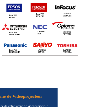
LAMPES
LAMPES
LAMPES
INFOCUS
HITACHI
EPSON
LAMPES
LAMPES
LAMPES
NEC
OPTOMA
MITSUBISHI
LAMPES
LAMPES
LAMPES
PANASONIC
SANYO
TOSHIBA
me de Videoprojecteur
nne de votre lampe de vidéoprojecteur