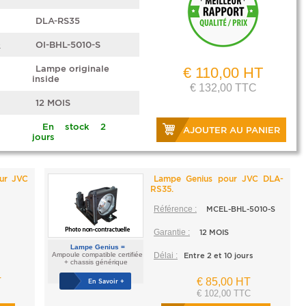
DLA-RS35
e
OI-BHL-5010-S
Lampe originale
€ 110,00 HT
inside
€ 132,00 TTC
12 MOIS
En stock 2
AJOUTER AU PANIER
jours
our JVC
Lampe Genius pour JVC DLA-
RS35.
Référence :
MCEL-BHL-5010-S
Garantie :
12 MOIS
Lampe Genius =
Ampoule compatible certifiée
Délai :
Entre 2 et 10 jours
+ chassis générique
T
€ 85,00 HT
En Savoir +
€ 102,00 TTC