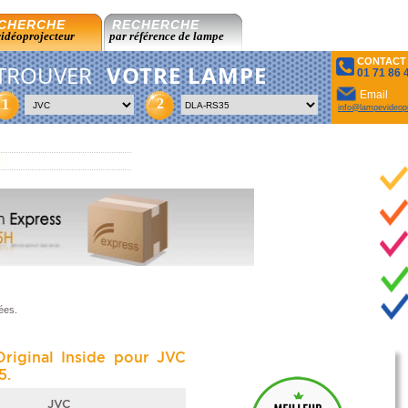
CHERCHE
RECHERCHE
vidéoprojecteur
par référence de lampe
CONTACT
TROUVER
VOTRE LAMPE
01 71 86 
Email
2
1
info@lampevideopr
ées.
riginal Inside pour JVC
5.
JVC