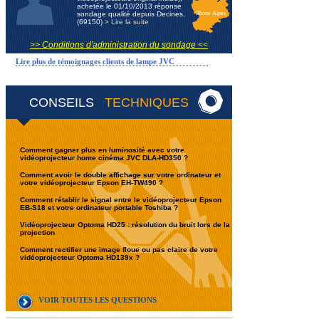
achetée le 01/10/2013 réponse
sondage qualité depuis Decines,
Rhone Alpes
(69150)
> Lire la suite
>> Conditions d'administration du sondage <<
Lire plus de témoignages clients de lampe JVC
CONSEILS
TECHNIQUES
Comment gagner plus en luminosité avec votre
vidéoprojecteur home cinéma JVC DLA-HD350 ?
Comment avoir le double affichage sur votre ordinateur et
votre vidéoprojecteur Epson EH-TW490 ?
Comment rétablir le signal entre le vidéoprojecteur Epson
EB-S18 et votre ordinateur portable Toshiba ?
Vidéoprojecteur Optoma HD25 : résolution du bruit lors de la
projection
Comment rectifier une image floue ou pas claire de votre
vidéoprojecteur Optoma HD139x ?
VOIR TOUTES LES QUESTIONS