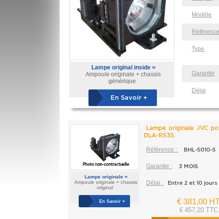
Modèle
Référenc
Type
Lampe original inside =
Garantie
Ampoule originale + chassis
générique
Délai
En Savoir +
Lampe originale JVC p
DLA-RS35.
Référence :
BHL-5010-S
Garantie :
3 MOIS
Lampe originale =
Ampoule originale + chassis
Délai :
Entre 2 et 10 jours
original
€ 381,00 H
En Savoir +
€ 457,20 TTC