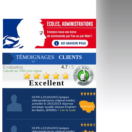
TÉMOIGNAGES
CLIENTS
Evaluation
4.7
/ 5
Calculé sur 3582 avis clients
Excellent
OI-PK-L2210UJVC( lampes
videoprojecteurs original inside),
achetée le 26/2/2014 réponse
sondage qualité depuis Enghien
Ile de France
les Bains, (95880)
> Lire la suite
OI-PK-L2210UJVC( lampes
videoprojecteurs original inside),