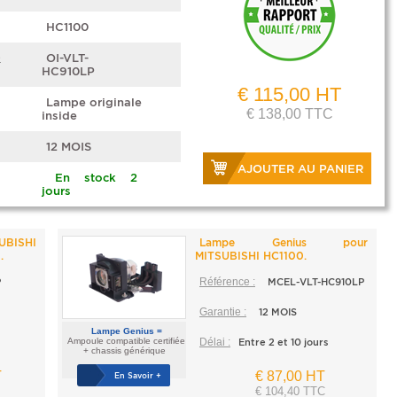
HC1100
e
OI-VLT-
HC910LP
€ 115,00 HT
Lampe originale
€ 138,00 TTC
inside
12 MOIS
AJOUTER AU PANIER
En stock 2
jours
UBISHI
Lampe Genius pour
.
MITSUBISHI HC1100.
P
Référence :
MCEL-VLT-HC910LP
Garantie :
12 MOIS
Lampe Genius =
Ampoule compatible certifiée
Délai :
Entre 2 et 10 jours
+ chassis générique
T
€ 87,00 HT
En Savoir +
€ 104,40 TTC