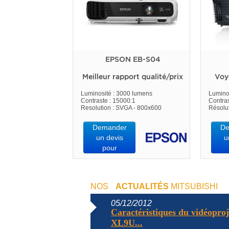
EPSON EB-S04
Meilleur rapport qualité/prix
Voy
Luminosité : 3000 lumens
Lumino
Contraste : 15000:1
Contras
Resolution : SVGA - 800x600
Résolu
Demander
De
un devis
u
pour
NOS
ACTUALITÉS
MITSUBISHI
05/12/2012
Caractéristiques du vidéopr
XL9U...