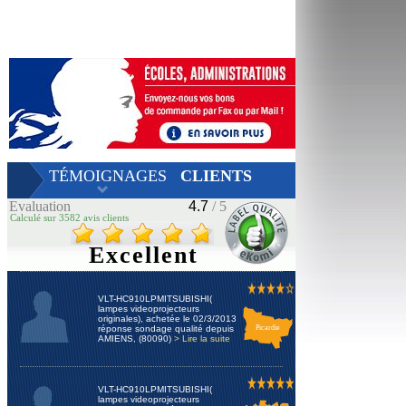
TÉMOIGNAGES
CLIENTS
Evaluation
4.7
/ 5
Calculé sur 3582 avis clients
Excellent
VLT-HC910LPMITSUBISHI(
lampes videoprojecteurs
originales), achetée le 02/3/2013
réponse sondage qualité depuis
Picardie
AMIENS, (80090)
> Lire la suite
VLT-HC910LPMITSUBISHI(
lampes videoprojecteurs