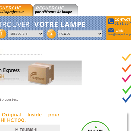
CHERCHE
RECHERCHE
vidéoprojecteur
par référence de lampe
CONTACT
TROUVER
VOTRE LAMPE
01 71 86 
Email
2
1
info@lampevideopr
t proposées.
Original Inside pour
HI HC1100.
MITSUBISHI