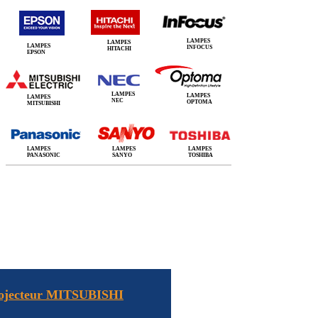
LAMPES
LAMPES
LAMPES
INFOCUS
HITACHI
EPSON
LAMPES
LAMPES
LAMPES
NEC
OPTOMA
MITSUBISHI
LAMPES
LAMPES
LAMPES
PANASONIC
SANYO
TOSHIBA
projecteur MITSUBISHI