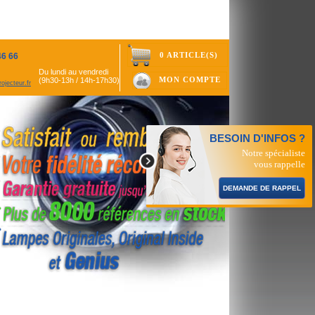
0 ARTICLE(S)
46 66
Du lundi au vendredi
MON COMPTE
(9h30-13h / 14h-17h30)
ojecteur.fr
BESOIN D'INFOS ?
Notre spécialiste
vous rappelle
DEMANDE DE RAPPEL