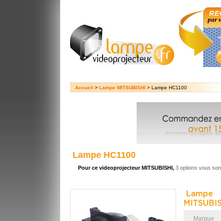
RE
par 
Accueil
>
Lampe MITSUBISHI
> Lampe HC1100
Lampe HC1100
Pour ce videoprojecteur MITSUBISHI,
3 options vous son
Lampe 
MITSUBIS
Marque