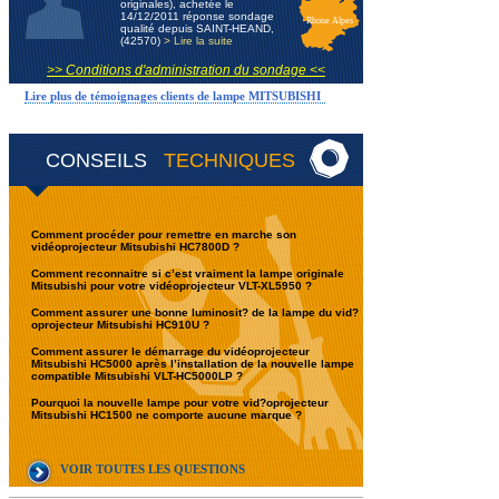
originales), achetée le
14/12/2011 réponse sondage
Rhone Alpes
qualité depuis SAINT-HEAND,
(42570)
> Lire la suite
>> Conditions d'administration du sondage <<
Lire plus de témoignages clients de lampe MITSUBISHI
CONSEILS
TECHNIQUES
Comment procéder pour remettre en marche son
vidéoprojecteur Mitsubishi HC7800D ?
Comment reconnaitre si c’est vraiment la lampe originale
Mitsubishi pour votre vidéoprojecteur VLT-XL5950 ?
Comment assurer une bonne luminosit? de la lampe du vid?
oprojecteur Mitsubishi HC910U ?
Comment assurer le démarrage du vidéoprojecteur
Mitsubishi HC5000 après l’installation de la nouvelle lampe
compatible Mitsubishi VLT-HC5000LP ?
Pourquoi la nouvelle lampe pour votre vid?oprojecteur
Mitsubishi HC1500 ne comporte aucune marque ?
VOIR TOUTES LES QUESTIONS