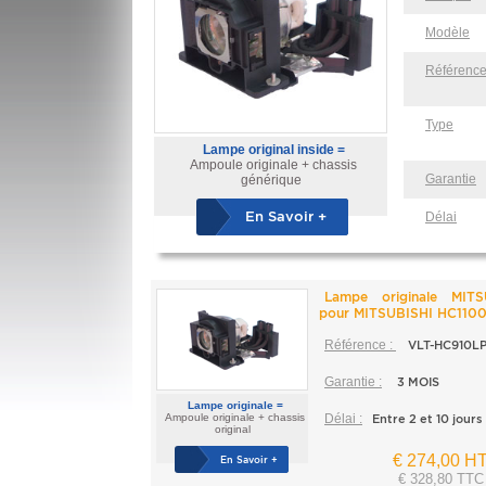
Modèle
Référenc
Type
Lampe original inside =
Ampoule originale + chassis
Garantie
générique
En Savoir +
Délai
Lampe originale MITS
pour MITSUBISHI HC1100
Référence :
VLT-HC910L
Garantie :
3 MOIS
Lampe originale =
Ampoule originale + chassis
Délai :
Entre 2 et 10 jours
original
€ 274,00 H
En Savoir +
€ 328,80 TTC