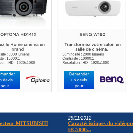
OPTOMA HD141X
BENQ W190
ez le Home cinéma en
Transformez votre salon en
grand
salle de cinéma.
sité : 3000 lumens
Luminosité : 2000 lumens
te : 15000:1
Contraste : 10000:1
tion : HD - 1920x1080
Résolution : HD - 1920x1080
mander
Demander
n devis
un devis
pour
pour
28/11/2012
ojecteur MITSUBISHI
Caractéristiques du vidéo
HC7000...