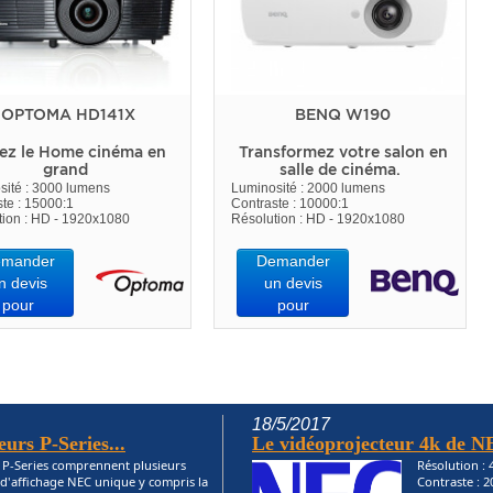
OPTOMA HD141X
BENQ W190
ez le Home cinéma en
Transformez votre salon en
grand
salle de cinéma.
sité : 3000 lumens
Luminosité : 2000 lumens
te : 15000:1
Contraste : 10000:1
tion : HD - 1920x1080
Résolution : HD - 1920x1080
mander
Demander
n devis
un devis
pour
pour
18/5/2017
eurs P-Series...
Le vidéoprojecteur 4k de N
s P-Series comprennent plusieurs
Résolution :
 d'affichage NEC unique y compris la
Contraste : 2