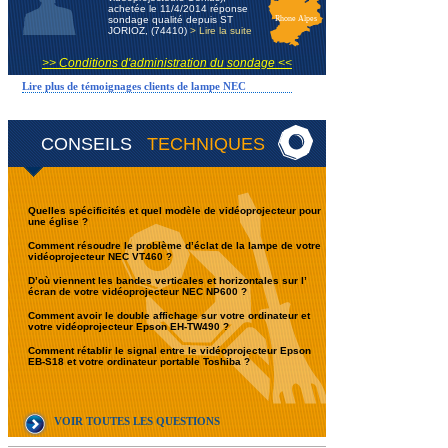
achetée le 11/4/2014 réponse
sondage qualité depuis ST
Rhone Alpes
JORIOZ, (74410)
> Lire la suite
>> Conditions d'administration du sondage <<
Lire plus de témoignages clients de lampe NEC
CONSEILS
TECHNIQUES
Quelles spécificités et quel modèle de vidéoprojecteur pour
une église ?
Comment résoudre le problème d’éclat de la lampe de votre
vidéoprojecteur NEC VT460 ?
D’où viennent les bandes verticales et horizontales sur l’
écran de votre vidéoprojecteur NEC NP600 ?
Comment avoir le double affichage sur votre ordinateur et
votre vidéoprojecteur Epson EH-TW490 ?
Comment rétablir le signal entre le vidéoprojecteur Epson
EB-S18 et votre ordinateur portable Toshiba ?
VOIR TOUTES LES QUESTIONS