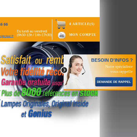
0 ARTICLE(S)
46 66
Du lundi au vendredi
MON COMPTE
(9h30-13h / 14h-17h30)
ojecteur.fr
BESOIN D'INFOS ?
Notre spécialiste
vous rappelle
DEMANDE DE RAPPEL