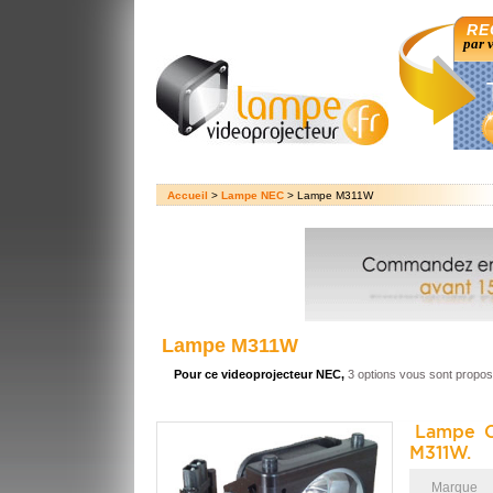
RE
par 
Accueil
>
Lampe NEC
> Lampe M311W
Lampe M311W
Pour ce videoprojecteur NEC,
3 options vous sont propo
Lampe O
M311W.
Marque