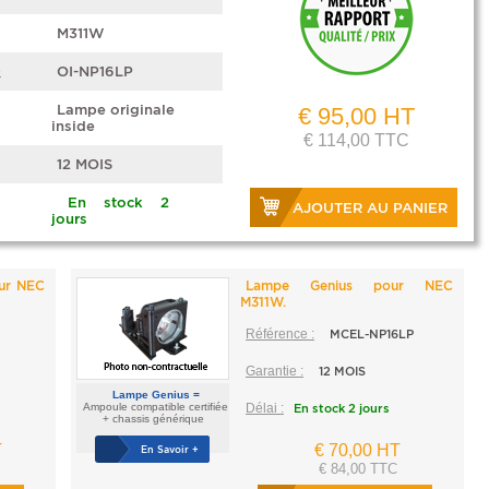
M311W
e
OI-NP16LP
Lampe originale
€ 95,00 HT
inside
€ 114,00 TTC
12 MOIS
En stock 2
AJOUTER AU PANIER
jours
our NEC
Lampe Genius pour NEC
M311W.
Référence :
MCEL-NP16LP
Garantie :
12 MOIS
Lampe Genius =
Ampoule compatible certifiée
Délai :
En stock 2 jours
+ chassis générique
T
€ 70,00 HT
En Savoir +
€ 84,00 TTC