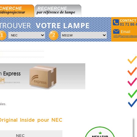
CHERCHE
RECHERCHE
vidéoprojecteur
par référence de lampe
CONTACT
TROUVER
VOTRE LAMPE
01 71 86 
Email
2
1
info@lampevideopr
sées.
riginal Inside pour NEC
NEC