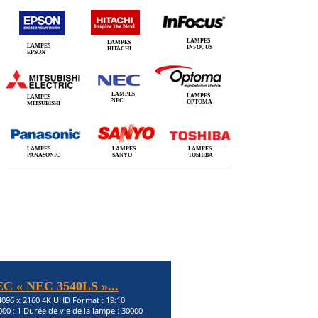
LAMPES
LAMPES
LAMPES
INFOCUS
HITACHI
EPSON
LAMPES
LAMPES
LAMPES
NEC
OPTOMA
MITSUBISHI
LAMPES
LAMPES
LAMPES
PANASONIC
SANYO
TOSHIBA
EC « NEC 3540LS »...
 4096 x 2160 4K UHD Format : 19:10
000 : 1 Durée de vie de la lampe : 30000