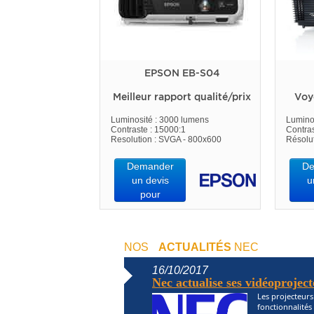
EPSON EB-S04
Meilleur rapport qualité/prix
Voy
Luminosité : 3000 lumens
Lumino
Contraste : 15000:1
Contras
Resolution : SVGA - 800x600
Résolu
Demander
De
un devis
u
pour
NOS
ACTUALITÉS
NEC
16/10/2017
Nec actualise ses vidéoproject
Les projecteur
fonctionnalités