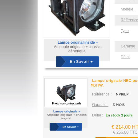
Modèle
Référenc
Type
Lampe original inside =
Garantie
Ampoule originale + chassis
générique
Délai
En Savoir +
Lampe originale NEC p
M311W.
Référence :
NP16LP
Garantie :
3 MOIS
Lampe originale =
Ampoule originale + chassis
Délai :
En stock 2 jours
original
€ 214,00 H
En Savoir +
€ 256,80 TTC