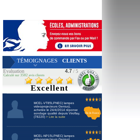
TÉMOIGNAGES
CLIENTS
Evaluation
4.7
/ 5
Calculé sur 3582 avis clients
Excellent
MCEL-VT85LPNEC( lampes
videoprojecteurs Genius),
achetée le 24/4/2014 réponse
sondage qualité depuis Viroflay,
Ile de France
(78220)
> Lire la suite
MCEL-NP15LPNEC( lampes
videoprojecteurs Genius),