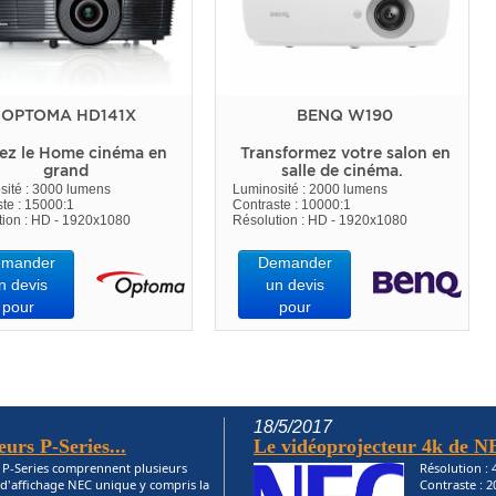
OPTOMA HD141X
BENQ W190
ez le Home cinéma en
Transformez votre salon en
grand
salle de cinéma.
sité : 3000 lumens
Luminosité : 2000 lumens
te : 15000:1
Contraste : 10000:1
tion : HD - 1920x1080
Résolution : HD - 1920x1080
mander
Demander
n devis
un devis
pour
pour
18/5/2017
eurs P-Series...
Le vidéoprojecteur 4k de N
s P-Series comprennent plusieurs
Résolution :
 d'affichage NEC unique y compris la
Contraste : 2