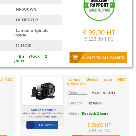
NP500WS
e
OI-NP07LP
Lampe originale
€ 99,00 HT
inside
€ 118,80 TTC
12 MOIS
En stock 2
AJOUTER AU PANIER
jours
our NEC
Lampe Genius pour NEC
NP500WS.
Référence :
MCEL-NP07LP
Garantie :
12 MOIS
Lampe Genius =
Ampoule compatible certifiée
Délai :
En stock 2 jours
+ chassis générique
T
€ 79,00 HT
En Savoir +
€ 94,80 TTC