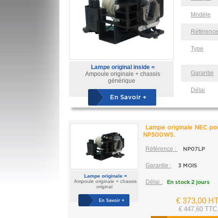
Modèle
Référenc
Type
Lampe original inside =
Garantie
Ampoule originale + chassis
générique
Délai
En Savoir +
Lampe originale NEC p
NP500WS.
Référence :
NP07LP
Garantie :
3 MOIS
Lampe originale =
Ampoule originale + chassis
Délai :
En stock 2 jours
original
€ 373,00 H
En Savoir +
€ 447,60 TTC