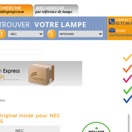
CHERCHE
RECHERCHE
vidéoprojecteur
par référence de lampe
CONTACT
TROUVER
VOTRE LAMPE
01 71 86 
Email
2
1
info@lampevideopr
sées.
riginal Inside pour NEC
S.
NEC