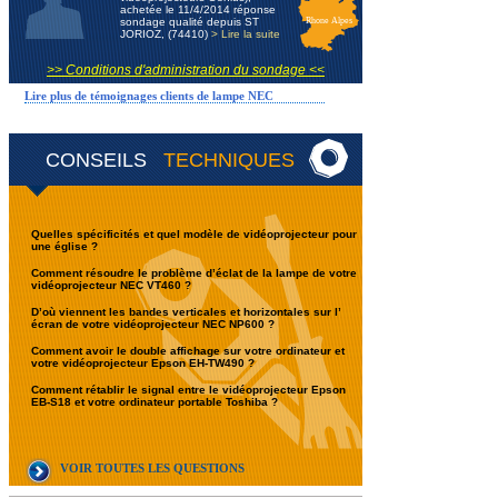
achetée le 11/4/2014 réponse
sondage qualité depuis ST
Rhone Alpes
JORIOZ, (74410)
> Lire la suite
>> Conditions d'administration du sondage <<
Lire plus de témoignages clients de lampe NEC
CONSEILS
TECHNIQUES
Quelles spécificités et quel modèle de vidéoprojecteur pour
une église ?
Comment résoudre le problème d’éclat de la lampe de votre
vidéoprojecteur NEC VT460 ?
D’où viennent les bandes verticales et horizontales sur l’
écran de votre vidéoprojecteur NEC NP600 ?
Comment avoir le double affichage sur votre ordinateur et
votre vidéoprojecteur Epson EH-TW490 ?
Comment rétablir le signal entre le vidéoprojecteur Epson
EB-S18 et votre ordinateur portable Toshiba ?
VOIR TOUTES LES QUESTIONS