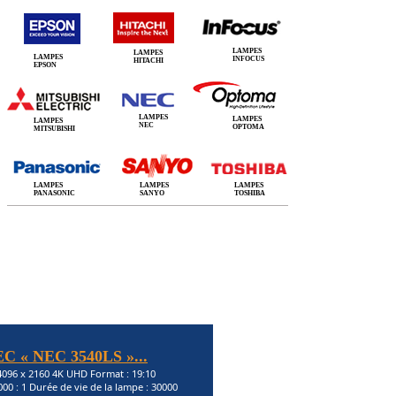
LAMPES
LAMPES
LAMPES
INFOCUS
HITACHI
EPSON
LAMPES
LAMPES
LAMPES
NEC
OPTOMA
MITSUBISHI
LAMPES
LAMPES
LAMPES
PANASONIC
SANYO
TOSHIBA
EC « NEC 3540LS »...
 4096 x 2160 4K UHD Format : 19:10
000 : 1 Durée de vie de la lampe : 30000