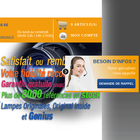
0 ARTICLE(S)
46 66
Du lundi au vendredi
MON COMPTE
(9h30-13h / 14h-17h30)
ojecteur.fr
BESOIN D'INFOS ?
Notre spécialiste
vous rappelle
DEMANDE DE RAPPEL