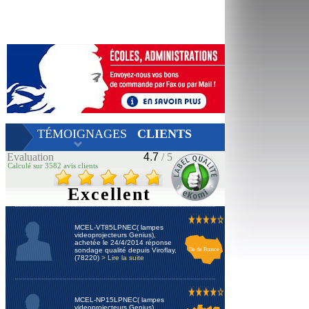
TÉMOIGNAGES
CLIENTS
Evaluation
4.7
/ 5
Calculé sur 3582 avis clients
Excellent
MCEL-VT85LPNEC( lampes
videoprojecteurs Genius),
achetée le 24/4/2014 réponse
sondage qualité depuis Viroflay,
Ile de France
(78220)
> Lire la suite
MCEL-NP15LPNEC( lampes
videoprojecteurs Genius),