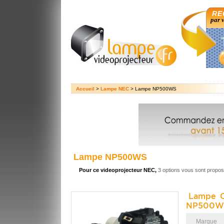
RE
par 
Accueil
>
Lampe NEC
> Lampe NP500WS
Lampe NP500WS
Pour ce videoprojecteur NEC,
3 options vous sont propo
Lampe O
NP500W
Marque