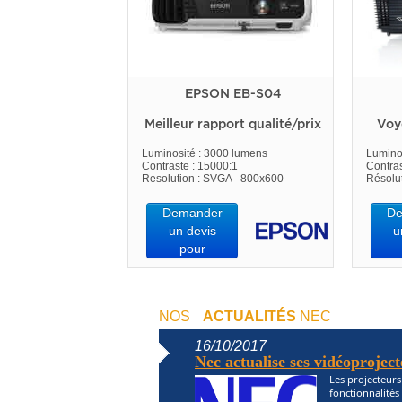
EPSON EB-S04
Meilleur rapport qualité/prix
Voy
Luminosité : 3000 lumens
Lumino
Contraste : 15000:1
Contras
Resolution : SVGA - 800x600
Résolu
Demander
De
un devis
u
pour
NOS
ACTUALITÉS
NEC
16/10/2017
Nec actualise ses vidéoproject
Les projecteur
fonctionnalités