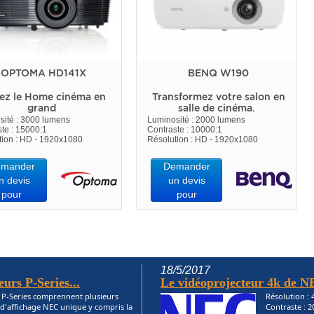
OPTOMA HD141X
BENQ W190
ez le Home cinéma en
Transformez votre salon en
grand
salle de cinéma.
sité : 3000 lumens
Luminosité : 2000 lumens
te : 15000:1
Contraste : 10000:1
tion : HD - 1920x1080
Résolution : HD - 1920x1080
mander
Demander
n devis
un devis
pour
pour
18/5/2017
eurs P-Series...
Le vidéoprojecteur 4k de N
s P-Series comprennent plusieurs
Résolution :
 d'affichage NEC unique y compris la
Contraste : 2