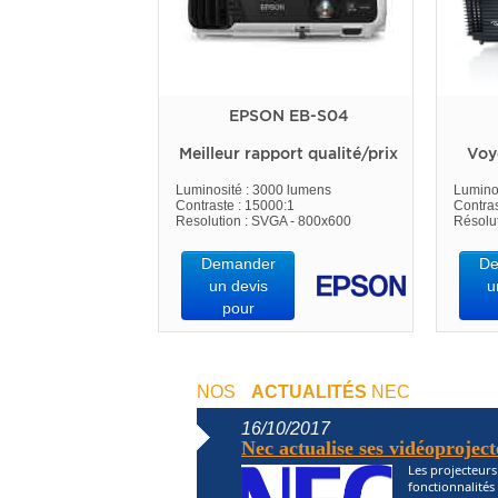
EPSON EB-S04
Meilleur rapport qualité/prix
Voy
Luminosité : 3000 lumens
Lumino
Contraste : 15000:1
Contras
Resolution : SVGA - 800x600
Résolu
Demander
De
un devis
u
pour
NOS
ACTUALITÉS
NEC
16/10/2017
Nec actualise ses vidéoproject
Les projecteur
fonctionnalités