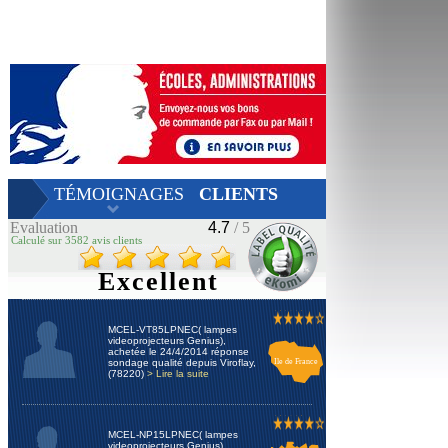
TÉMOIGNAGES
CLIENTS
Evaluation
4.7
/ 5
Calculé sur 3582 avis clients
Excellent
MCEL-VT85LPNEC( lampes
videoprojecteurs Genius),
achetée le 24/4/2014 réponse
sondage qualité depuis Viroflay,
Ile de France
(78220)
> Lire la suite
MCEL-NP15LPNEC( lampes
videoprojecteurs Genius),