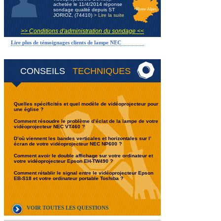
achetée le 11/4/2014 réponse
sondage qualité depuis ST
Rhone Alpes
JORIOZ, (74410)
> Lire la suite
>> Conditions d'administration du sondage <<
Lire plus de témoignages clients de lampe NEC
CONSEILS
TECHNIQUES
Quelles spécificités et quel modèle de vidéoprojecteur pour
une église ?
Comment résoudre le problème d’éclat de la lampe de votre
vidéoprojecteur NEC VT460 ?
D’où viennent les bandes verticales et horizontales sur l’
écran de votre vidéoprojecteur NEC NP600 ?
Comment avoir le double affichage sur votre ordinateur et
votre vidéoprojecteur Epson EH-TW490 ?
Comment rétablir le signal entre le vidéoprojecteur Epson
EB-S18 et votre ordinateur portable Toshiba ?
VOIR TOUTES LES QUESTIONS