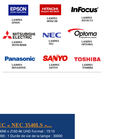
LAMPES
LAMPES
LAMPES
INFOCUS
HITACHI
EPSON
LAMPES
LAMPES
LAMPES
NEC
OPTOMA
MITSUBISHI
LAMPES
LAMPES
LAMPES
PANASONIC
SANYO
TOSHIBA
EC « NEC 3540LS »...
 4096 x 2160 4K UHD Format : 19:10
000 : 1 Durée de vie de la lampe : 30000