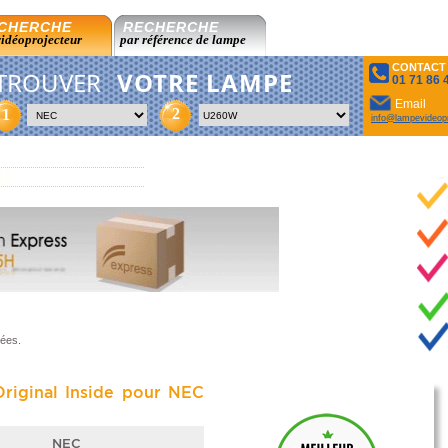
CHERCHE
RECHERCHE
vidéoprojecteur
par référence de lampe
CONTACT
TROUVER
VOTRE LAMPE
01 71 86 
Email
2
1
info@lampevideopr
sées.
riginal Inside pour NEC
NEC