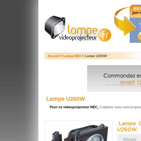
RE
par 
Accueil
>
Lampe NEC
> Lampe U260W
Lampe U260W
Pour ce videoprojecteur NEC,
3 options vous sont propo
Lampe O
U260W.
Marque