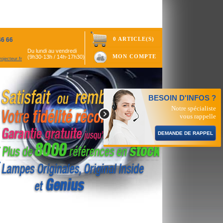
0 ARTICLE(S)
46 66
Du lundi au vendredi
MON COMPTE
(9h30-13h / 14h-17h30)
ojecteur.fr
BESOIN D'INFOS ?
Notre spécialiste
vous rappelle
DEMANDE DE RAPPEL