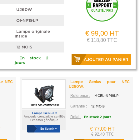
U260W
e
OI-NP19LP
Lampe originale
€ 99,00 HT
inside
€ 118,80 TTC
12 MOIS
En stock 2
AJOUTER AU PANIER
jours
our NEC
Lampe Genius pour NEC
U260W.
Référence :
MCEL-NP19LP
Garantie :
12 MOIS
Lampe Genius =
Ampoule compatible certifiée
Délai :
En stock 2 jours
+ chassis générique
T
€ 77,00 HT
En Savoir +
€ 92,40 TTC