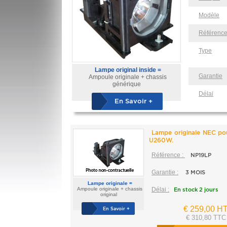
Modèle
Référenc
Type
Lampe original inside =
Garantie
Ampoule originale + chassis
générique
Délai
En Savoir +
Lampe originale NEC p
U260W.
Référence :
NP19LP
Garantie :
3 MOIS
Lampe originale =
Ampoule originale + chassis
Délai :
En stock 2 jours
original
€ 259,00 H
En Savoir +
€ 310,80 TTC