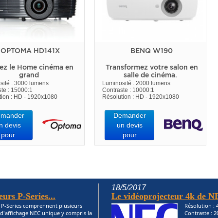
OPTOMA HD141X
BENQ W190
ez le Home cinéma en
Transformez votre salon en
grand
salle de cinéma.
sité : 3000 lumens
Luminosité : 2000 lumens
te : 15000:1
Contraste : 10000:1
tion : HD - 1920x1080
Résolution : HD - 1920x1080
mander
Demander
n devis
un devis
pour
pour
18/5/2017
eurs P-Series...
Le vidéoprojecteur 4k de N
s P-Series comprennent plusieurs
Résolution :
 d'affichage NEC unique y compris la
Contraste : 2