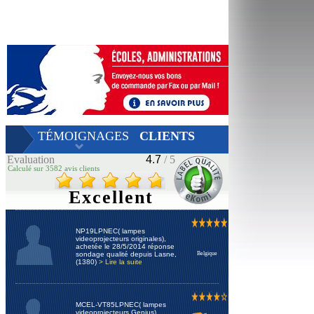
TÉMOIGNAGES
CLIENTS
Evaluation
4.7
/ 5
Calculé sur 3582 avis clients
Excellent
NP19LPNEC( lampes
videoprojecteurs originales),
achetée le 28/5/2014 réponse
sondage qualité depuis Lasne,
Belgique
(1380)
> Lire la suite
MCEL-VT85LPNEC( lampes
videoprojecteurs Genius),