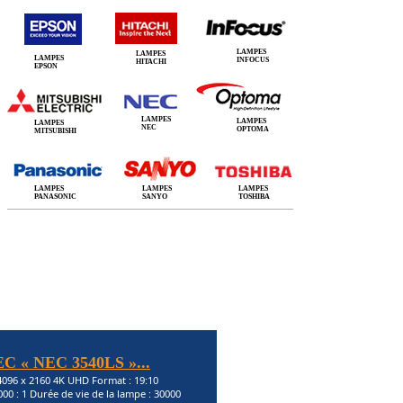
LAMPES
LAMPES
LAMPES
INFOCUS
HITACHI
EPSON
LAMPES
LAMPES
LAMPES
NEC
OPTOMA
MITSUBISHI
LAMPES
LAMPES
LAMPES
PANASONIC
SANYO
TOSHIBA
EC « NEC 3540LS »...
 4096 x 2160 4K UHD Format : 19:10
000 : 1 Durée de vie de la lampe : 30000