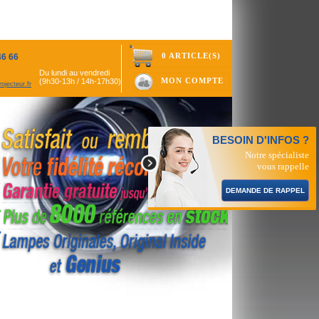
0 ARTICLE(S)
46 66
Du lundi au vendredi
MON COMPTE
(9h30-13h / 14h-17h30)
ojecteur.fr
BESOIN D'INFOS ?
Notre spécialiste
vous rappelle
DEMANDE DE RAPPEL