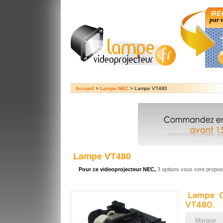
RE
par 
Accueil
>
Lampe NEC
> Lampe VT480
Lampe VT480
Pour ce videoprojecteur NEC,
3 options vous sont propo
Lampe O
VT480.
Marque