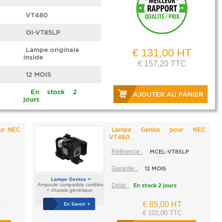
VT480
e
OI-VT85LP
Lampe originale
€ 131,00 HT
inside
€ 157,20 TTC
12 MOIS
En stock 2
AJOUTER AU PANIER
jours
our NEC
Lampe Genius pour NEC
VT480.
Référence :
MCEL-VT85LP
Garantie :
12 MOIS
Lampe Genius =
Ampoule compatible certifiée
Délai :
En stock 2 jours
+ chassis générique
T
€ 85,00 HT
En Savoir +
€ 102,00 TTC