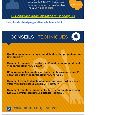
achetée le 24/4/2014 réponse
sondage qualité depuis Viroflay,
Ile de France
(78220)
> Lire la suite
>> Conditions d'administration du sondage <<
Lire plus de témoignages clients de lampe NEC
CONSEILS
TECHNIQUES
Quelles spécificités et quel modèle de vidéoprojecteur pour
une église ?
Comment résoudre le problème d’éclat de la lampe de votre
vidéoprojecteur NEC VT460 ?
D’où viennent les bandes verticales et horizontales sur l’
écran de votre vidéoprojecteur NEC NP600 ?
Comment avoir le double affichage sur votre ordinateur et
votre vidéoprojecteur Epson EH-TW490 ?
Comment rétablir le signal entre le vidéoprojecteur Epson
EB-S18 et votre ordinateur portable Toshiba ?
VOIR TOUTES LES QUESTIONS