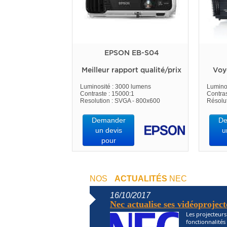
EPSON EB-S04
Meilleur rapport qualité/prix
Voy
Luminosité : 3000 lumens
Lumino
Contraste : 15000:1
Contras
Resolution : SVGA - 800x600
Résolu
Demander
De
un devis
u
pour
NOS
ACTUALITÉS
NEC
16/10/2017
Nec actualise ses vidéoproject
Les projecteur
fonctionnalités