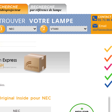
CHERCHE
RECHERCHE
vidéoprojecteur
par référence de lampe
CONTACT
TROUVER
VOTRE LAMPE
01 71 86 
Email
2
1
info@lampevideopr
sées.
riginal Inside pour NEC
NEC