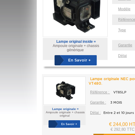
Modèle
Référenc
Type
Lampe original inside =
Garantie
Ampoule originale + chassis
générique
Délai
En Savoir +
Lampe originale NEC p
VT480.
Référence :
VT85LP
Garantie :
3 MOIS
Lampe originale =
Ampoule originale + chassis
Délai :
Entre 2 et 10 jours
original
€ 244,00 H
En Savoir +
€ 292,80 TTC