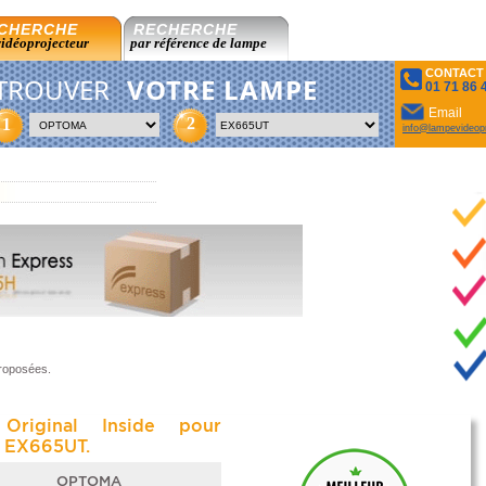
CHERCHE
RECHERCHE
vidéoprojecteur
par référence de lampe
CONTACT
TROUVER
VOTRE LAMPE
01 71 86 
Email
2
1
info@lampevideopr
proposées.
Original Inside pour
EX665UT.
OPTOMA