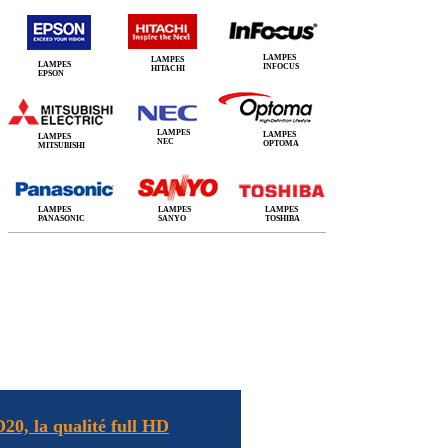
LAMPES
LAMPES
LAMPES
INFOCUS
HITACHI
EPSON
LAMPES
LAMPES
LAMPES
NEC
OPTOMA
MITSUBISHI
LAMPES
LAMPES
LAMPES
PANASONIC
SANYO
TOSHIBA
0, la qualité full HD