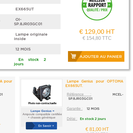
EX665UT
e
OI-
SP.8JR03GC01
€ 129,00 HT
Lampe originale
€ 154,80 TTC
inside
12 MOIS
AJOUTER AU PANIER
En stock 2
jours
A pour
Lampe Genius pour OPTOMA
EX665UT.
01
Référence :
MCEL-
SP.8JR03GC01
Garantie :
12 MOIS
Lampe Genius =
Ampoule compatible certifiée
+ chassis générique
Délai :
En stock 2 jours
T
En Savoir +
€ 81,00 HT