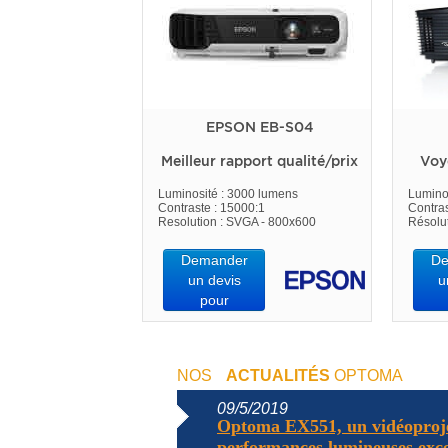
EPSON EB-S04
Meilleur rapport qualité/prix
Voy
Luminosité : 3000 lumens
Lumino
Contraste : 15000:1
Contras
Resolution : SVGA - 800x600
Résolu
Demander
De
un devis
u
pour
NOS
ACTUALITÉS
OPTOMA
09/5/2019
Optoma EX551, un vidéoproj
performances lumineuses excep