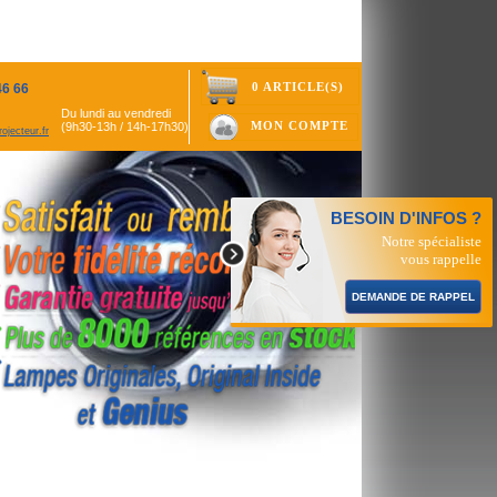
0 ARTICLE(S)
46 66
Du lundi au vendredi
MON COMPTE
(9h30-13h / 14h-17h30)
ojecteur.fr
BESOIN D'INFOS ?
Notre spécialiste
vous rappelle
DEMANDE DE RAPPEL