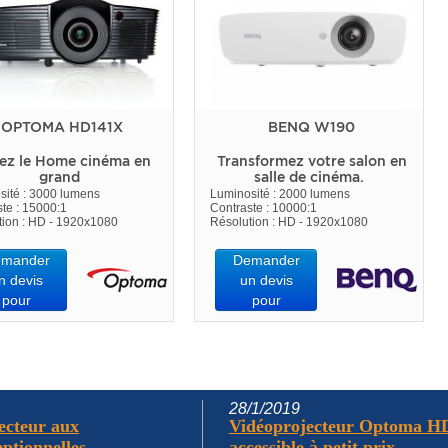
OPTOMA HD141X
BENQ W190
ez le Home cinéma en
Transformez votre salon en
grand
salle de cinéma.
sité : 3000 lumens
Luminosité : 2000 lumens
te : 15000:1
Contraste : 10000:1
tion : HD - 1920x1080
Résolution : HD - 1920x1080
mander
Demander
n devis
un devis
pour
pour
28/1/2019
ecteur aux
Vidéoprojecteur Optoma HD2
tionnelles...
accessible à petit prix...