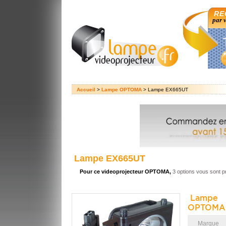
RE
par 
Accueil
>
Lampe OPTOMA
> Lampe EX665UT
Lampe EX665UT
Pour ce videoprojecteur OPTOMA,
3 options vous sont 
Lampe 
OPTOMA 
Marque