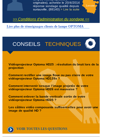
originales), achetée le 20/4/2014
réponse sondage qualité depuis
Lorraine
suriauville, (88140)
> Lire la suite
>> Conditions d'administration du sondage <<
Lire plus de témoignages clients de lampe OPTOMA
CONSEILS
TECHNIQUES
Vidéoprojecteur Optoma HD25 : résolution du bruit lors de la
projection
Comment rectifier une image floue ou pas claire de votre
vidéoprojecteur Optoma HD139x ?
Comment intervenir lorsque l’image projetée de votre
vidéoprojecteur Optoma HD26 est mauvaise ?
Comment enlever la bande verticale sortie de votre
vidéoprojecteur Optoma HD25 ?
Les câbles vidéo composante suffisent-elles pour avoir une
image de qualité HD ?
VOIR TOUTES LES QUESTIONS