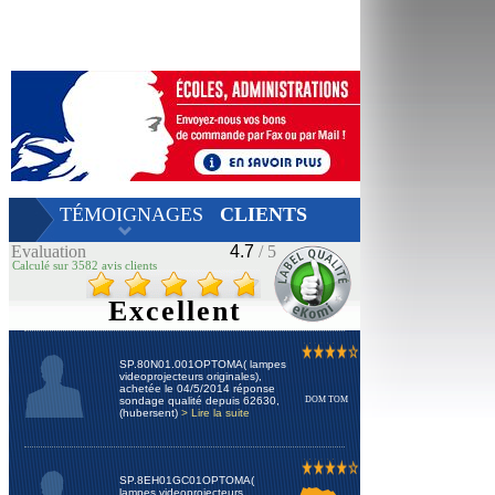
TÉMOIGNAGES
CLIENTS
Evaluation
4.7
/ 5
Calculé sur 3582 avis clients
Excellent
SP.80N01.001OPTOMA( lampes
videoprojecteurs originales),
achetée le 04/5/2014 réponse
sondage qualité depuis 62630,
DOM TOM
(hubersent)
> Lire la suite
SP.8EH01GC01OPTOMA(
lampes videoprojecteurs