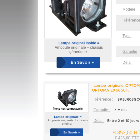
Modèle
Référenc
Type
Lampe original inside =
Ampoule originale + chassis
Garantie
générique
En Savoir +
Délai
Lampe originale OPTOM
OPTOMA EX665UT.
Référence :
SP.8JR03GC
Garantie :
3 MOIS
Lampe originale =
Ampoule originale + chassis
Délai :
Entre 2 et 10 jours
original
€ 353,00 H
En Savoir +
€ 423,60 TTC