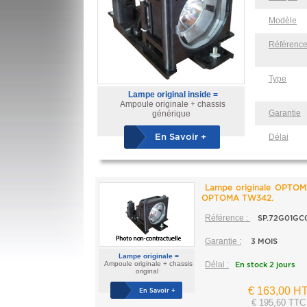
Modèle
Référenc
Type
Lampe original inside =
Ampoule originale + chassis
Garantie
générique
En Savoir +
Délai
Lampe originale OPTOM
OPTOMA TW342.
Référence :
SP.72G01GC
Garantie :
3 MOIS
Lampe originale =
Ampoule originale + chassis
Délai :
En stock 2 jours
original
€ 163,00 H
En Savoir +
€ 195,60 TTC