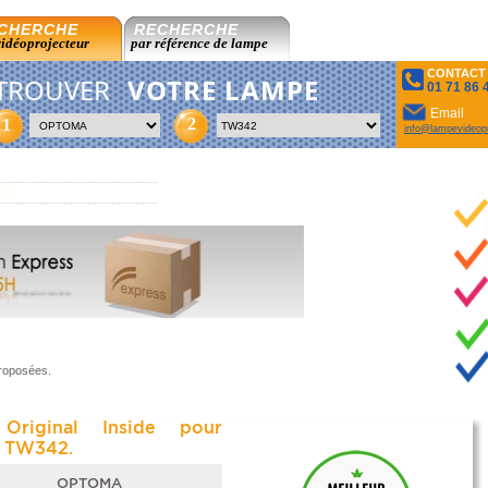
CHERCHE
RECHERCHE
vidéoprojecteur
par référence de lampe
CONTACT
TROUVER
VOTRE LAMPE
01 71 86 
Email
2
1
info@lampevideopr
proposées.
Original Inside pour
 TW342.
OPTOMA