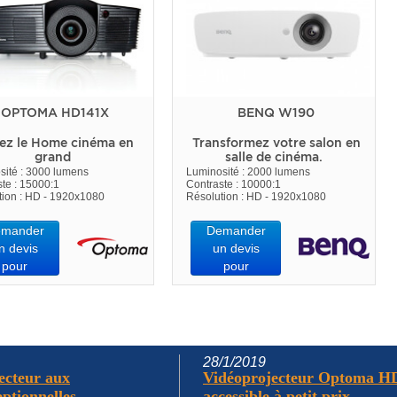
OPTOMA HD141X
BENQ W190
ez le Home cinéma en
Transformez votre salon en
grand
salle de cinéma.
sité : 3000 lumens
Luminosité : 2000 lumens
te : 15000:1
Contraste : 10000:1
tion : HD - 1920x1080
Résolution : HD - 1920x1080
mander
Demander
n devis
un devis
pour
pour
28/1/2019
ecteur aux
Vidéoprojecteur Optoma HD2
tionnelles...
accessible à petit prix...