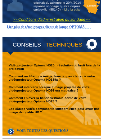
originales), achetée le 20/4/2014
réponse sondage qualité depuis
Lorraine
suriauville, (88140)
> Lire la suite
>> Conditions d'administration du sondage <<
Lire plus de témoignages clients de lampe OPTOMA
CONSEILS
TECHNIQUES
Vidéoprojecteur Optoma HD25 : résolution du bruit lors de la
projection
Comment rectifier une image floue ou pas claire de votre
vidéoprojecteur Optoma HD139x ?
Comment intervenir lorsque l’image projetée de votre
vidéoprojecteur Optoma HD26 est mauvaise ?
Comment enlever la bande verticale sortie de votre
vidéoprojecteur Optoma HD25 ?
Les câbles vidéo composante suffisent-elles pour avoir une
image de qualité HD ?
VOIR TOUTES LES QUESTIONS