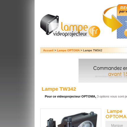
RE
par 
Accueil
>
Lampe OPTOMA
> Lampe TW342
Lampe TW342
Pour ce videoprojecteur OPTOMA,
3 options vous sont 
Lampe 
OPTOMA
Marque