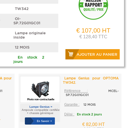
TW342
e
OI-
SP.72G01GC01
€ 107,00 HT
Lampe originale
€ 128,40 TTC
inside
12 MOIS
AJOUTER AU PANIER
En stock 2
jours
A pour
Lampe Genius pour OPTOMA
TW342.
01
Référence :
MCEL-
SP.72G01GC01
Garantie :
12 MOIS
Lampe Genius =
Ampoule compatible certifiée
+ chassis générique
Délai :
En stock 2 jours
T
En Savoir +
€ 82,00 HT