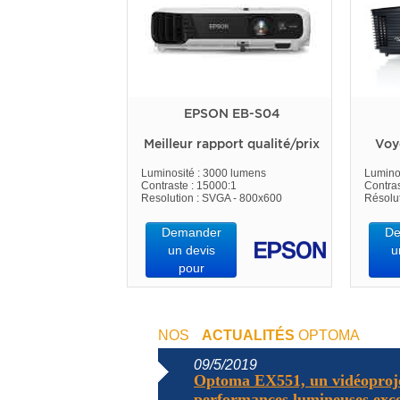
EPSON EB-S04
Meilleur rapport qualité/prix
Voy
Luminosité : 3000 lumens
Lumino
Contraste : 15000:1
Contras
Resolution : SVGA - 800x600
Résolu
Demander
De
un devis
u
pour
NOS
ACTUALITÉS
OPTOMA
09/5/2019
Optoma EX551, un vidéoproj
performances lumineuses excep