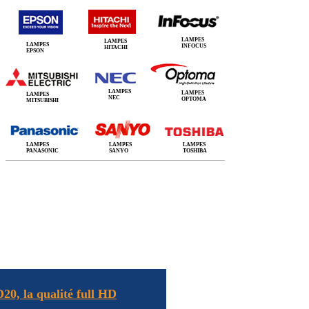
LAMPES
LAMPES
LAMPES
INFOCUS
HITACHI
EPSON
LAMPES
LAMPES
LAMPES
NEC
OPTOMA
MITSUBISHI
LAMPES
LAMPES
LAMPES
PANASONIC
SANYO
TOSHIBA
0, la qualité full HD