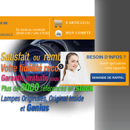
0 ARTICLE(S)
46 66
Du lundi au vendredi
MON COMPTE
(9h30-13h / 14h-17h30)
ojecteur.fr
BESOIN D'INFOS ?
Notre spécialiste
vous rappelle
DEMANDE DE RAPPEL