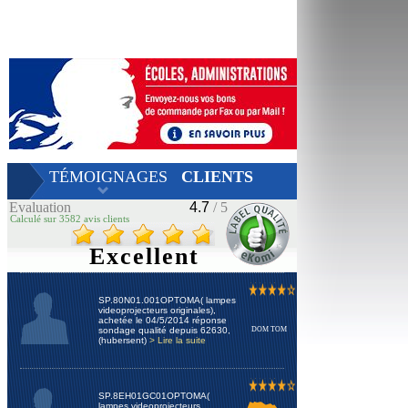
TÉMOIGNAGES
CLIENTS
Evaluation
4.7
/ 5
Calculé sur 3582 avis clients
Excellent
SP.80N01.001OPTOMA( lampes
videoprojecteurs originales),
achetée le 04/5/2014 réponse
sondage qualité depuis 62630,
DOM TOM
(hubersent)
> Lire la suite
SP.8EH01GC01OPTOMA(
lampes videoprojecteurs