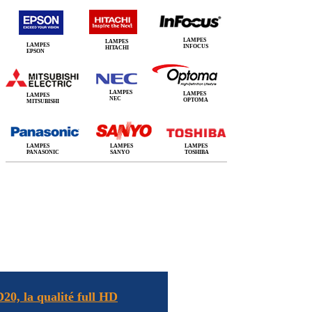
LAMPES
LAMPES
LAMPES
INFOCUS
HITACHI
EPSON
LAMPES
LAMPES
LAMPES
NEC
OPTOMA
MITSUBISHI
LAMPES
LAMPES
LAMPES
PANASONIC
SANYO
TOSHIBA
0, la qualité full HD