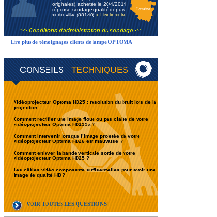
originales), achetée le 20/4/2014
réponse sondage qualité depuis
Lorraine
suriauville, (88140)
> Lire la suite
>> Conditions d'administration du sondage <<
Lire plus de témoignages clients de lampe OPTOMA
CONSEILS
TECHNIQUES
Vidéoprojecteur Optoma HD25 : résolution du bruit lors de la
projection
Comment rectifier une image floue ou pas claire de votre
vidéoprojecteur Optoma HD139x ?
Comment intervenir lorsque l’image projetée de votre
vidéoprojecteur Optoma HD26 est mauvaise ?
Comment enlever la bande verticale sortie de votre
vidéoprojecteur Optoma HD25 ?
Les câbles vidéo composante suffisent-elles pour avoir une
image de qualité HD ?
VOIR TOUTES LES QUESTIONS