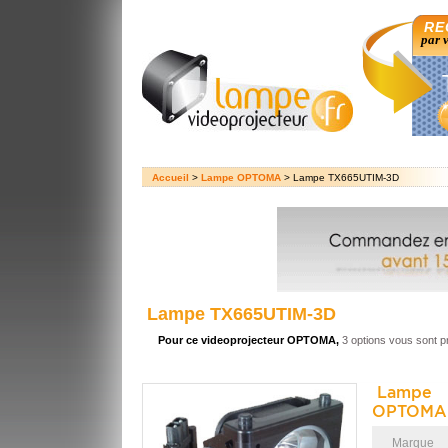
RE
par 
Accueil
>
Lampe OPTOMA
> Lampe TX665UTIM-3D
Lampe TX665UTIM-3D
Pour ce videoprojecteur OPTOMA,
3 options vous sont 
Lampe 
OPTOMA 
Marque