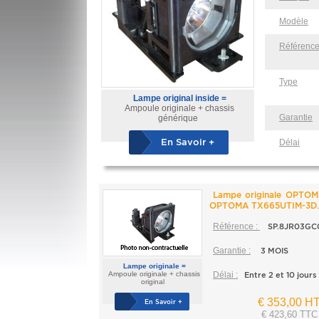
Modèle
Référenc
Type
Lampe original inside =
Ampoule originale + chassis
Garantie
générique
En Savoir +
Délai
Lampe originale OPTOM
OPTOMA TX665UTIM-3D.
Référence :
SP.8JR03GC
Garantie :
3 MOIS
Lampe originale =
Ampoule originale + chassis
Délai :
Entre 2 et 10 jours
original
€ 353,00 H
En Savoir +
€ 423,60 TTC