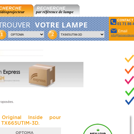
CHERCHE
RECHERCHE
vidéoprojecteur
par référence de lampe
CONTACT
TROUVER
VOTRE LAMPE
01 71 86 
Email
2
1
info@lampevideopr
proposées.
Original Inside pour
TX665UTIM-3D.
OPTOMA