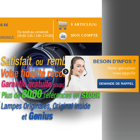
0 ARTICLE(S)
46 66
Du lundi au vendredi
MON COMPTE
(9h30-13h / 14h-17h30)
ojecteur.fr
BESOIN D'INFOS ?
Notre spécialiste
vous rappelle
DEMANDE DE RAPPEL