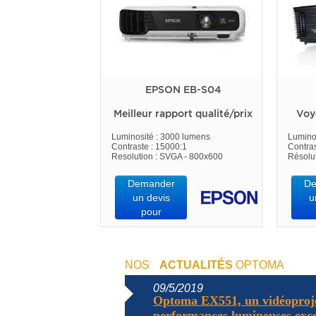
EPSON EB-S04
Meilleur rapport qualité/prix
Voy
Luminosité : 3000 lumens
Lumino
Contraste : 15000:1
Contras
Resolution : SVGA - 800x600
Résolu
Demander
De
un devis
u
pour
NOS
ACTUALITÉS
OPTOMA
09/5/2019
Optoma EX551, un vidéoproj
performances lumineuses excep