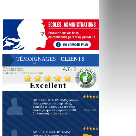
TÉMOIGNAGES
CLIENTS
Evaluation
4.7
/ 5
Calculé sur 3582 avis clients
Excellent
SP.80N01.001OPTOMA( lampes
videoprojecteurs originales),
achetée le 04/5/2014 réponse
sondage qualité depuis 62630,
DOM TOM
(hubersent)
> Lire la suite
SP.8EH01GC01OPTOMA(
lampes videoprojecteurs