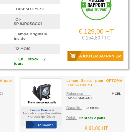
TX665UTIM-3D
e
OI-
SP.8JR03GC01
€ 129,00 HT
Lampe originale
€ 154,80 TTC
inside
12 MOIS
AJOUTER AU PANIER
En stock 2
jours
A pour
Lampe Genius pour OPTOMA
TX665UTIM-3D.
01
Référence :
MCEL-
SP.8JR03GC01
Garantie :
12 MOIS
Lampe Genius =
Ampoule compatible certifiée
+ chassis générique
Délai :
En stock 2 jours
T
En Savoir +
€ 81,00 HT