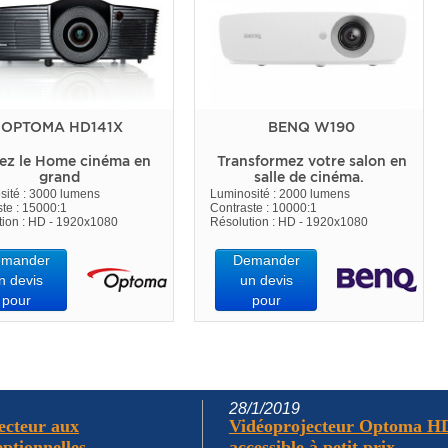
OPTOMA HD141X
BENQ W190
ez le Home cinéma en
Transformez votre salon en
grand
salle de cinéma.
sité : 3000 lumens
Luminosité : 2000 lumens
te : 15000:1
Contraste : 10000:1
tion : HD - 1920x1080
Résolution : HD - 1920x1080
mander
Demander
n devis
un devis
pour
pour
28/1/2019
ecteur aux
Vidéoprojecteur Optoma HD2
tionnelles...
accessible à petit prix...