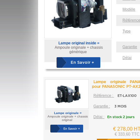
Modèle
Référenc
Type
Lampe original inside =
Garantie
Ampoule originale + chassis
générique
Délai
En Savoir +
Lampe originale PAN
pour PANASONIC PT-AX
Référence :
ET-LAX100
Garantie :
3 MOIS
Lampe originale =
Ampoule originale + chassis
Délai :
En stock 2 jours
original
€ 278,00 H
En Savoir +
€ 333,60 TTC