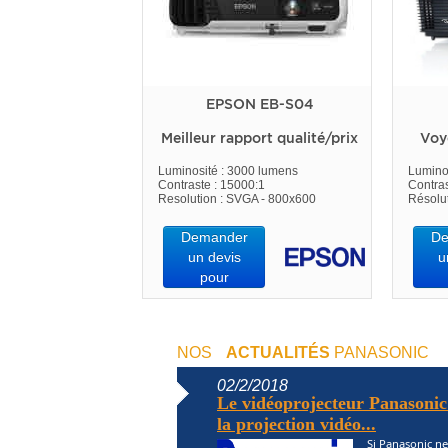
EPSON EB-S04
Meilleur rapport qualité/prix
Voy
Luminosité : 3000 lumens
Lumino
Contraste : 15000:1
Contras
Resolution : SVGA - 800x600
Résolu
Demander
De
un devis
u
pour
NOS
ACTUALITÉS
PANASONIC
02/2/2018
Le vidéoprojecteur Panasoni
la projection vidéo...
Si Panasonic ne