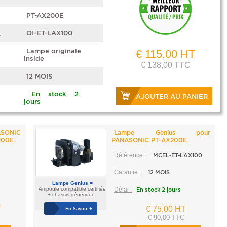
PT-AX200E
e
OI-ET-LAX100
Lampe originale
€ 115,00 HT
inside
€ 138,00 TTC
12 MOIS
En stock 2
AJOUTER AU PANIER
jours
ASONIC
Lampe Genius pour
200E.
PANASONIC PT-AX200E.
Référence :
MCEL-ET-LAX100
Garantie :
12 MOIS
Lampe Genius =
Ampoule compatible certifiée
Délai :
En stock 2 jours
+ chassis générique
T
€ 75,00 HT
En Savoir +
€ 90,00 TTC