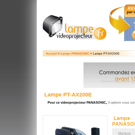
RE
par 
Accueil
>
Lampe PANASONIC
> Lampe PT-AX200E
Lampe PT-AX200E
Pour ce videoprojecteur PANASONIC,
3 options vous so
Lampe 
PANASON
Marque