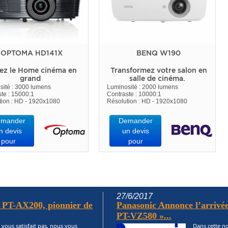
OPTOMA HD141X
BENQ W190
ez le Home cinéma en
Transformez votre salon en
grand
salle de cinéma.
sité : 3000 lumens
Luminosité : 2000 lumens
te : 15000:1
Contraste : 10000:1
tion : HD - 1920x1080
Résolution : HD - 1920x1080
mander
Demander
n devis
un devis
pour
pour
27/6/2017
c PT-AX200, pionnier de
Panasonic Annonce l’arrivée
PT-VZ580 »...
 vous satisfait pas, nous vous
Dans cette no