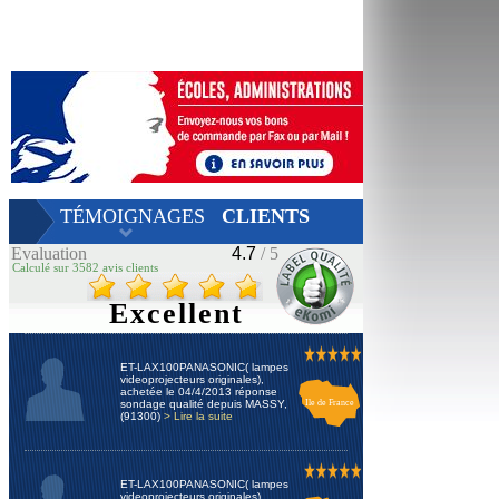
TÉMOIGNAGES
CLIENTS
Evaluation
4.7
/ 5
Calculé sur 3582 avis clients
Excellent
ET-LAX100PANASONIC( lampes
videoprojecteurs originales),
achetée le 04/4/2013 réponse
sondage qualité depuis MASSY,
Ile de France
(91300)
> Lire la suite
ET-LAX100PANASONIC( lampes
videoprojecteurs originales),