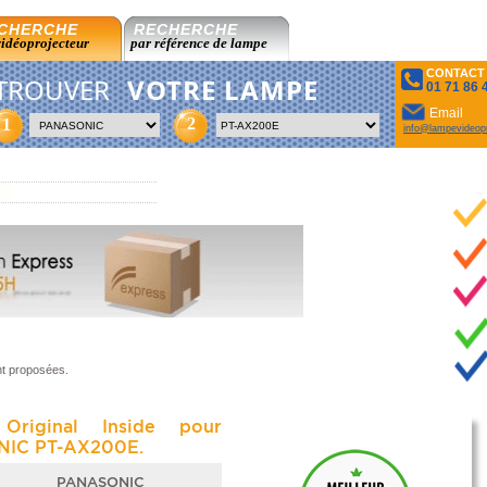
CHERCHE
RECHERCHE
vidéoprojecteur
par référence de lampe
CONTACT
TROUVER
VOTRE LAMPE
01 71 86 
Email
2
1
info@lampevideopr
nt proposées.
Original Inside pour
IC PT-AX200E.
PANASONIC