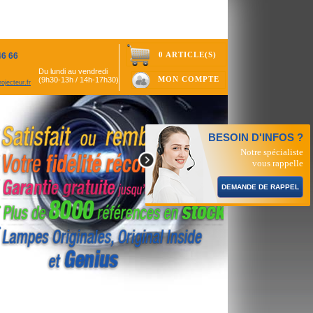
0 ARTICLE(S)
46 66
Du lundi au vendredi
MON COMPTE
(9h30-13h / 14h-17h30)
ojecteur.fr
BESOIN D'INFOS ?
Notre spécialiste
vous rappelle
DEMANDE DE RAPPEL