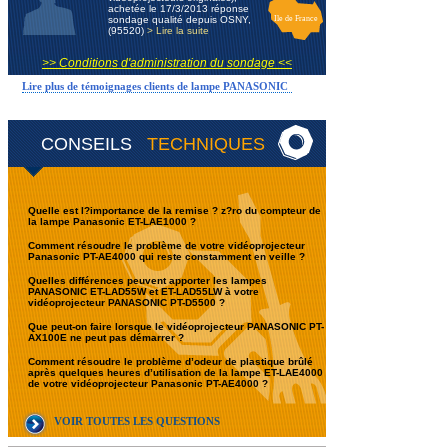
achetée le 17/3/2013 réponse
sondage qualité depuis OSNY,
Ile de France
(95520)
> Lire la suite
>> Conditions d'administration du sondage <<
Lire plus de témoignages clients de lampe PANASONIC
CONSEILS
TECHNIQUES
Quelle est l?importance de la remise ? z?ro du compteur de
la lampe Panasonic ET-LAE1000 ?
Comment résoudre le problème de votre vidéoprojecteur
Panasonic PT-AE4000 qui reste constamment en veille ?
Quelles différences peuvent apporter les lampes
PANASONIC ET-LAD55W et ET-LAD55LW à votre
vidéoprojecteur PANASONIC PT-D5500 ?
Que peut-on faire lorsque le vidéoprojecteur PANASONIC PT-
AX100E ne peut pas démarrer ?
Comment résoudre le problème d’odeur de plastique brûlé
après quelques heures d’utilisation de la lampe ET-LAE4000
de votre vidéoprojecteur Panasonic PT-AE4000 ?
VOIR TOUTES LES QUESTIONS