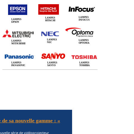
LAMPES
LAMPES
LAMPES
INFOCUS
HITACHI
EPSON
LAMPES
LAMPES
LAMPES
NEC
OPTOMA
MITSUBISHI
LAMPES
LAMPES
LAMPES
PANASONIC
SANYO
TOSHIBA
 de sa nouvelle gamme : «
uvelle série de vidéoprojecteur