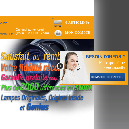
0 ARTICLE(S)
46 66
Du lundi au vendredi
MON COMPTE
(9h30-13h / 14h-17h30)
ojecteur.fr
BESOIN D'INFOS ?
Notre spécialiste
vous rappelle
DEMANDE DE RAPPEL