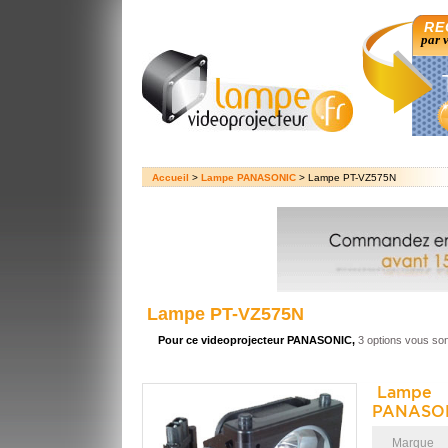
RE
par 
Accueil
>
Lampe PANASONIC
> Lampe PT-VZ575N
Lampe PT-VZ575N
Pour ce videoprojecteur PANASONIC,
3 options vous so
Lampe 
PANASON
Marque