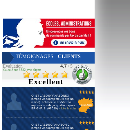
TÉMOIGNAGES
CLIENTS
Evaluation
4.7
/ 5
Calculé sur 3582 avis clients
Excellent
OI-ET-LAE900PANASONIC(
lampes videoprojecteurs original
inside), achetée le 08/5/2014
réponse sondage qualité depuis
Rhone Alpes
BRIGNAIS, (69530)
> Lire la suite
OI-ET-LAE1000PANASONIC(
lampes videoprojecteurs original