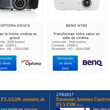
OPTOMA HD141X
BENQ W190
ez le Home cinéma en
Transformez votre salon en
grand
salle de cinéma.
sité : 3000 lumens
Luminosité : 2000 lumens
te : 15000:1
Contraste : 10000:1
tion : HD - 1920x1080
Résolution : HD - 1920x1080
mander
Demander
n devis
un devis
pour
pour
27/6/2017
c PT-AX200, pionnier de
Panasonic Annonce l’arrivée
PT-VZ580 »...
 vous satisfait pas, nous vous
Dans cette no