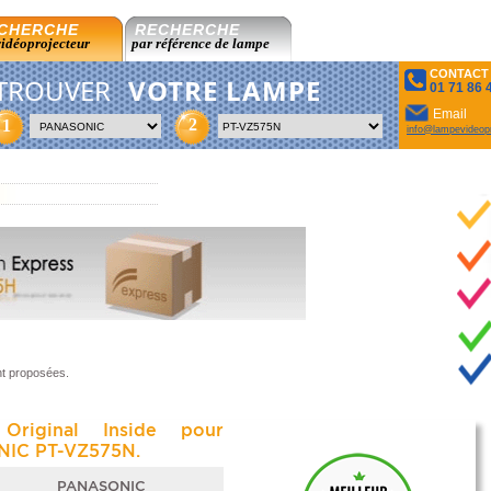
CHERCHE
RECHERCHE
vidéoprojecteur
par référence de lampe
CONTACT
TROUVER
VOTRE LAMPE
01 71 86 
Email
2
1
info@lampevideopr
nt proposées.
Original Inside pour
IC PT-VZ575N.
PANASONIC