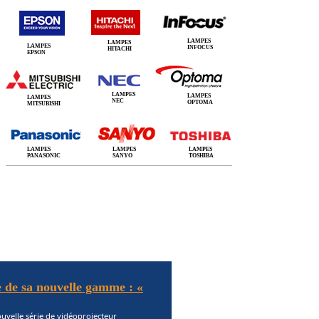
LAMPES
LAMPES
LAMPES
INFOCUS
HITACHI
EPSON
LAMPES
LAMPES
LAMPES
NEC
OPTOMA
MITSUBISHI
LAMPES
LAMPES
LAMPES
PANASONIC
SANYO
TOSHIBA
 de sa nouvelle gamme : «
uvelle série de vidéoprojecteur