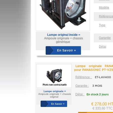
Modèle
Référenc
Type
Lampe original inside =
Garantie
Ampoule originale + chassis
générique
Délai
En Savoir +
Lampe originale PAN
pour PANASONIC PT-VZ5
Référence :
ET-LAV400
Garantie :
3 MOIS
Lampe originale =
Ampoule originale + chassis
Délai :
En stock 2 jours
original
€ 278,00 H
En Savoir +
€ 333,60 TTC