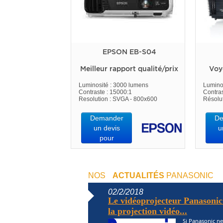
EPSON EB-S04
Meilleur rapport qualité/prix
Voy
Luminosité : 3000 lumens
Lumino
Contraste : 15000:1
Contras
Resolution : SVGA - 800x600
Résolu
Demander
De
un devis
u
pour
NOS
ACTUALITÉS
PANASONIC
02/2/2018
Le vidéoprojecteur Panasoni
la projection vidéo...
Si Panasonic ne