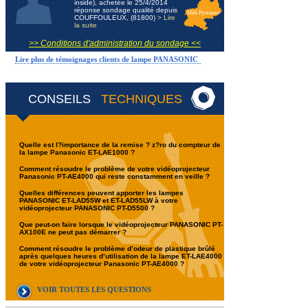
inside), achetée le 25/4/2014
réponse sondage qualité depuis
Midi Pyrenees
COUFFOULEUX, (81800)
> Lire
la suite
>> Conditions d'administration du sondage <<
Lire plus de témoignages clients de lampe PANASONIC
CONSEILS
TECHNIQUES
Quelle est l?importance de la remise ? z?ro du compteur de
la lampe Panasonic ET-LAE1000 ?
Comment résoudre le problème de votre vidéoprojecteur
Panasonic PT-AE4000 qui reste constamment en veille ?
Quelles différences peuvent apporter les lampes
PANASONIC ET-LAD55W et ET-LAD55LW à votre
vidéoprojecteur PANASONIC PT-D5500 ?
Que peut-on faire lorsque le vidéoprojecteur PANASONIC PT-
AX100E ne peut pas démarrer ?
Comment résoudre le problème d’odeur de plastique brûlé
après quelques heures d’utilisation de la lampe ET-LAE4000
de votre vidéoprojecteur Panasonic PT-AE4000 ?
VOIR TOUTES LES QUESTIONS