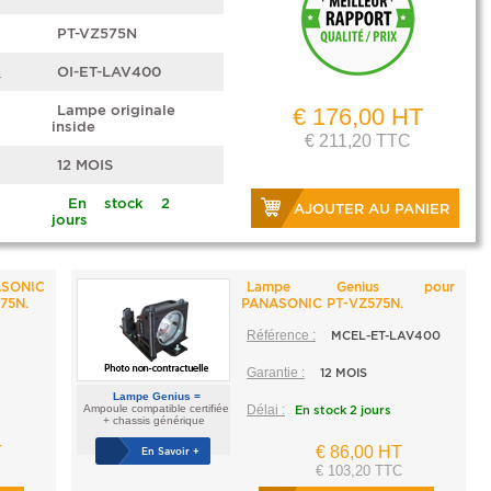
PT-VZ575N
e
OI-ET-LAV400
Lampe originale
€ 176,00 HT
inside
€ 211,20 TTC
12 MOIS
En stock 2
AJOUTER AU PANIER
jours
ASONIC
Lampe Genius pour
75N.
PANASONIC PT-VZ575N.
Référence :
MCEL-ET-LAV400
Garantie :
12 MOIS
Lampe Genius =
Ampoule compatible certifiée
Délai :
En stock 2 jours
+ chassis générique
T
€ 86,00 HT
En Savoir +
€ 103,20 TTC