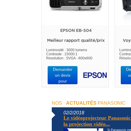
EPSON EB-S04
Meilleur rapport qualité/prix
Voy
Luminosité : 3000 lumens
Lumino
Contraste : 15000:1
Contras
Resolution : SVGA - 800x600
Résolu
Demander
De
un devis
u
pour
NOS
ACTUALITÉS
PANASONIC
02/2/2018
Le vidéoprojecteur Panasoni
la projection vidéo...
Si Panasonic ne