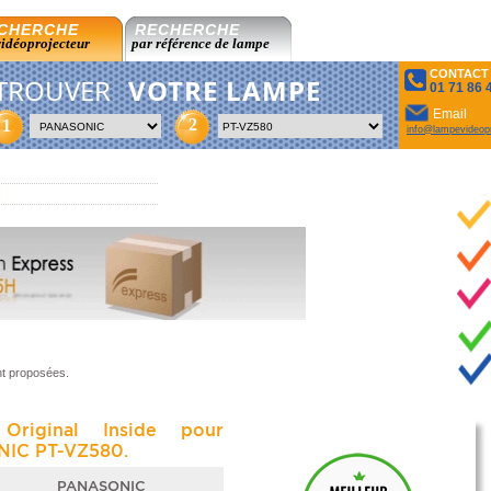
CHERCHE
RECHERCHE
vidéoprojecteur
par référence de lampe
CONTACT
TROUVER
VOTRE LAMPE
01 71 86 
Email
2
1
info@lampevideopr
nt proposées.
Original Inside pour
IC PT-VZ580.
PANASONIC