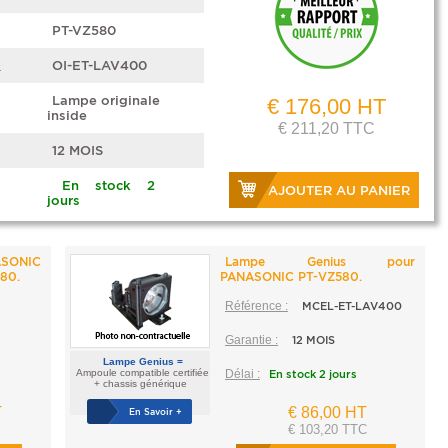
PT-VZ580
e
OI-ET-LAV400
Lampe originale
€ 176,00 HT
inside
€ 211,20 TTC
12 MOIS
En stock 2
AJOUTER AU PANIER
jours
ASONIC
Lampe Genius pour
80.
PANASONIC PT-VZ580.
Référence :
MCEL-ET-LAV400
Garantie :
12 MOIS
Lampe Genius =
Ampoule compatible certifiée
Délai :
En stock 2 jours
+ chassis générique
T
€ 86,00 HT
En Savoir +
€ 103,20 TTC