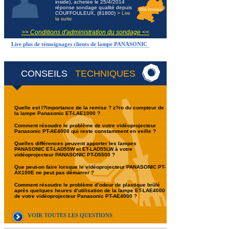
inside), achetée le 25/4/2014
réponse sondage qualité depuis
Midi Pyrenees
COUFFOULEUX, (81800)
> Lire
la suite
>> Conditions d'administration du sondage <<
Lire plus de témoignages clients de lampe PANASONIC
CONSEILS
TECHNIQUES
Quelle est l?importance de la remise ? z?ro du compteur de
la lampe Panasonic ET-LAE1000 ?
Comment résoudre le problème de votre vidéoprojecteur
Panasonic PT-AE4000 qui reste constamment en veille ?
Quelles différences peuvent apporter les lampes
PANASONIC ET-LAD55W et ET-LAD55LW à votre
vidéoprojecteur PANASONIC PT-D5500 ?
Que peut-on faire lorsque le vidéoprojecteur PANASONIC PT-
AX100E ne peut pas démarrer ?
Comment résoudre le problème d’odeur de plastique brûlé
après quelques heures d’utilisation de la lampe ET-LAE4000
de votre vidéoprojecteur Panasonic PT-AE4000 ?
VOIR TOUTES LES QUESTIONS