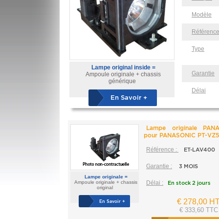
Modèle
Référenc
Type
Lampe original inside =
Garantie
Ampoule originale + chassis
générique
Délai
En Savoir +
Lampe originale PAN
pour PANASONIC PT-VZ5
Référence :
ET-LAV400
Garantie :
3 MOIS
Lampe originale =
Ampoule originale + chassis
Délai :
En stock 2 jours
original
€ 278,00 H
En Savoir +
€ 333,60 TTC