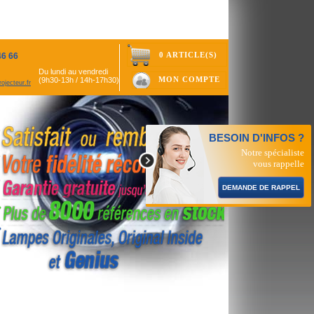
0 ARTICLE(S)
46 66
Du lundi au vendredi
MON COMPTE
(9h30-13h / 14h-17h30)
ojecteur.fr
BESOIN D'INFOS ?
Notre spécialiste
vous rappelle
DEMANDE DE RAPPEL