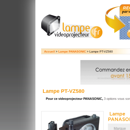
RE
par 
Accueil
>
Lampe PANASONIC
> Lampe PT-VZ580
Lampe PT-VZ580
Pour ce videoprojecteur PANASONIC,
3 options vous so
Lampe 
PANASON
Marque