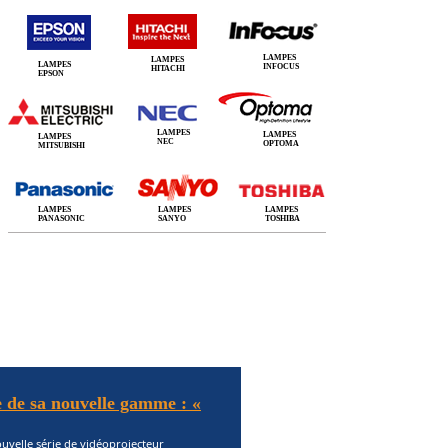
LAMPES
LAMPES
LAMPES
INFOCUS
HITACHI
EPSON
LAMPES
LAMPES
LAMPES
NEC
OPTOMA
MITSUBISHI
LAMPES
LAMPES
LAMPES
PANASONIC
SANYO
TOSHIBA
 de sa nouvelle gamme : «
uvelle série de vidéoprojecteur