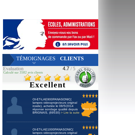
TÉMOIGNAGES
CLIENTS
Evaluation
4.7
/ 5
Calculé sur 3582 avis clients
Excellent
OI-ET-LAE900PANASONIC(
lampes videoprojecteurs original
inside), achetée le 08/5/2014
réponse sondage qualité depuis
Rhone Alpes
BRIGNAIS, (69530)
> Lire la suite
OI-ET-LAE1000PANASONIC(
lampes videoprojecteurs original