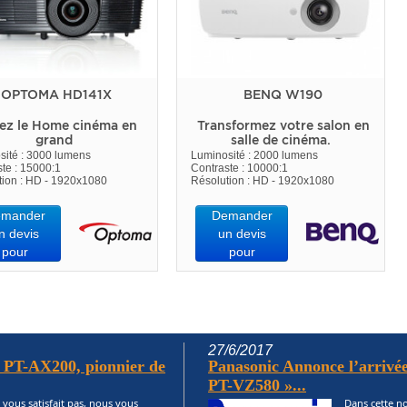
OPTOMA HD141X
BENQ W190
ez le Home cinéma en
Transformez votre salon en
grand
salle de cinéma.
sité : 3000 lumens
Luminosité : 2000 lumens
te : 15000:1
Contraste : 10000:1
tion : HD - 1920x1080
Résolution : HD - 1920x1080
mander
Demander
n devis
un devis
pour
pour
27/6/2017
c PT-AX200, pionnier de
Panasonic Annonce l’arrivée
PT-VZ580 »...
 vous satisfait pas, nous vous
Dans cette no