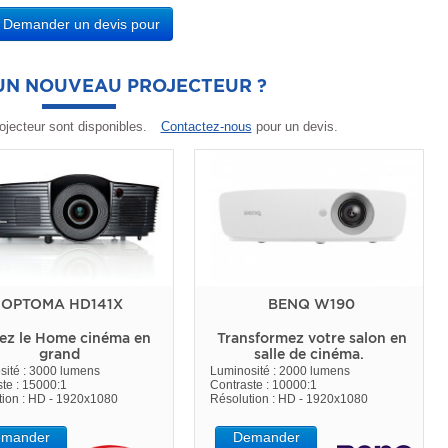
Demander un devis pour
'UN NOUVEAU PROJECTEUR ?
ojecteur sont disponibles.
Contactez-nous
pour un devis.
OPTOMA HD141X
BENQ W190
ez le Home cinéma en
Transformez votre salon en
grand
salle de cinéma.
sité : 3000 lumens
Luminosité : 2000 lumens
te : 15000:1
Contraste : 10000:1
tion : HD - 1920x1080
Résolution : HD - 1920x1080
mander
Demander