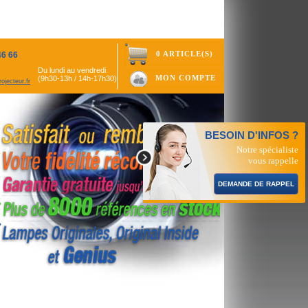
0 ARTICLE(S)
46 66
Du lundi au vendredi
MON COMPTE
(9h30-13h / 14h-17h30)
ojecteur.fr
BESOIN D'INFOS ?
Notre spécialiste
vous rappelle
DEMANDE DE RAPPEL