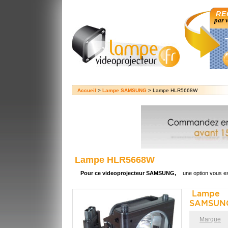
RE
par 
Accueil
>
Lampe SAMSUNG
> Lampe HLR5668W
Lampe HLR5668W
Pour ce videoprojecteur SAMSUNG,
une option vous e
Lampe 
SAMSUN
Marque