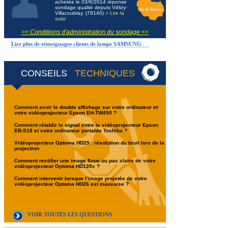
achetée le 03/6/2014 réponse
sondage qualité depuis Vélizy-
Ile de France
Villacoublay, (78140)
> Lire la
suite
>> Conditions d'administration du sondage <<
Lire plus de témoignages clients de lampe SAMSUNG
CONSEILS
TECHNIQUES
Comment avoir le double affichage sur votre ordinateur et
votre vidéoprojecteur Epson EH-TW490 ?
Comment rétablir le signal entre le vidéoprojecteur Epson
EB-S18 et votre ordinateur portable Toshiba ?
Vidéoprojecteur Optoma HD25 : résolution du bruit lors de la
projection
Comment rectifier une image floue ou pas claire de votre
vidéoprojecteur Optoma HD139x ?
Comment intervenir lorsque l’image projetée de votre
vidéoprojecteur Optoma HD26 est mauvaise ?
VOIR TOUTES LES QUESTIONS