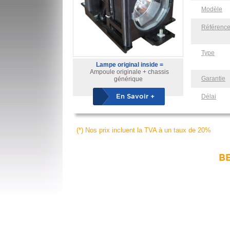
Modèle
Référenc
Type
Lampe original inside =
Ampoule originale + chassis
Garantie
générique
En Savoir +
Délai
(*) Nos prix incluent la TVA à un taux de 20%
BE