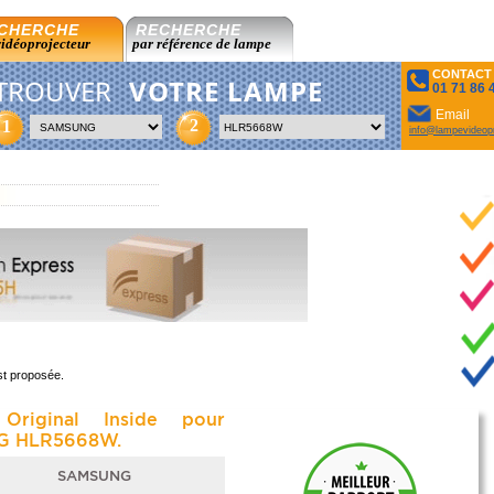
CHERCHE
RECHERCHE
vidéoprojecteur
par référence de lampe
CONTACT
TROUVER
VOTRE LAMPE
01 71 86 
Email
2
1
info@lampevideopr
st proposée.
Original Inside pour
G HLR5668W.
SAMSUNG