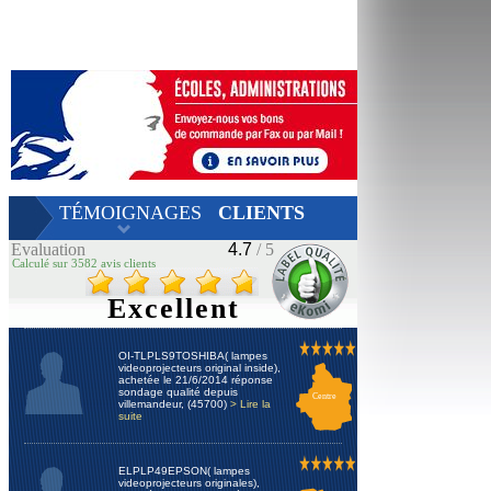
TÉMOIGNAGES
CLIENTS
Evaluation
4.7
/ 5
Calculé sur 3582 avis clients
Excellent
OI-TLPLS9TOSHIBA( lampes
videoprojecteurs original inside),
achetée le 21/6/2014 réponse
sondage qualité depuis
Centre
villemandeur, (45700)
> Lire la
suite
ELPLP49EPSON( lampes
videoprojecteurs originales),