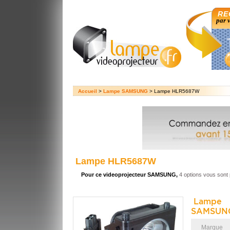
RE
par 
Accueil
>
Lampe SAMSUNG
> Lampe HLR5687W
Lampe HLR5687W
Pour ce videoprojecteur SAMSUNG,
4 options vous sont
Lampe 
SAMSUN
Marque