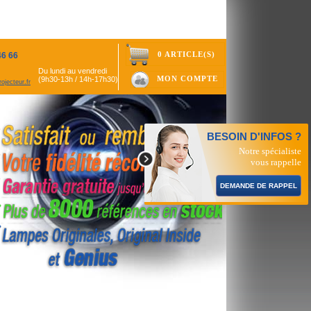
0 ARTICLE(S)
46 66
Du lundi au vendredi
MON COMPTE
(9h30-13h / 14h-17h30)
ojecteur.fr
BESOIN D'INFOS ?
Notre spécialiste
vous rappelle
DEMANDE DE RAPPEL