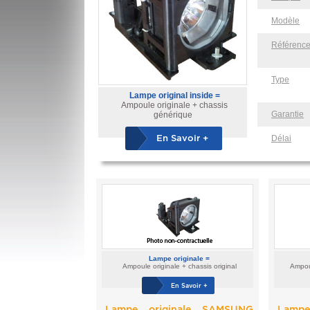
Modèle
Référenc
Type
Lampe original inside =
Ampoule originale + chassis
Garantie
générique
En Savoir +
Délai
Lampe originale =
Ampoule originale + chassis original
Ampoul
En Savoir +
Lampe originale SAMSUNG
Lampe