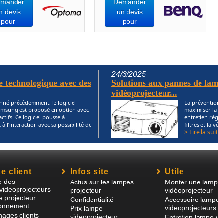
mander
Demander
n devis
un devis
pour
pour
24/3/2025
 technologique avec des
Solutions aux pannes de la
vidéoprojecteur...
é précédemment, le logiciel
La prévention
msung est proposé en option avec
maximiser la
actifs. Ce logiciel pousse à
entretien ré
à l’interaction avec sa possibilité de
filtres et la 
> Lire la suit
e client
Infos site
Utile
e des
Actus sur les lampes
Monter une lamp
videoprojecteurs
projecteur
vidéoprojecteur
 projecteur
Confidentialité
Accessoire lamp
ronnement
videoprojecteurs
Prix lampe
ages clients
videoprojecteur
Entretien lampe 