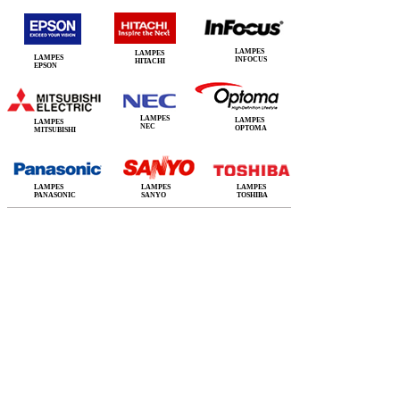
LAMPES
LAMPES
LAMPES
INFOCUS
HITACHI
EPSON
LAMPES
LAMPES
LAMPES
NEC
OPTOMA
MITSUBISHI
LAMPES
LAMPES
LAMPES
PANASONIC
SANYO
TOSHIBA