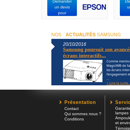
Demander
De
un devis
u
pour
NOS
ACTUALITÉS
SAMSUNG
20/10/2016
Samsung poursuit son avancée
écrans interactifs...
Comme mentionn
MagiclWB de Sa
les écrans inter
l’engagement et 
...
> Lire la suite..
Présentation
Servic
Garanti
Contact
lampes 
Qui sommes nous ?
Ampoule
Conditions
et envi
Témoign