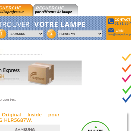
CHERCHE
RECHERCHE
vidéoprojecteur
par référence de lampe
CONTACT
TROUVER
VOTRE LAMPE
01 71 86 
Email
2
1
info@lampevideopr
 proposées.
Original Inside pour
G HLR5687W.
SAMSUNG