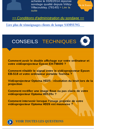
achetée le 03/6/2014 réponse
sondage qualité depuis Vélizy-
Ile de France
Villacoublay, (78140)
> Lire la
suite
>> Conditions d'administration du sondage <<
Lire plus de témoignages clients de lampe SAMSUNG
CONSEILS
TECHNIQUES
Comment avoir le double affichage sur votre ordinateur et
votre vidéoprojecteur Epson EH-TW490 ?
Comment rétablir le signal entre le vidéoprojecteur Epson
EB-S18 et votre ordinateur portable Toshiba ?
Vidéoprojecteur Optoma HD25 : résolution du bruit lors de la
projection
Comment rectifier une image floue ou pas claire de votre
vidéoprojecteur Optoma HD139x ?
Comment intervenir lorsque l’image projetée de votre
vidéoprojecteur Optoma HD26 est mauvaise ?
VOIR TOUTES LES QUESTIONS