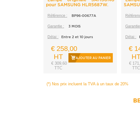
pour SAMSUNG HLR5687W.
SAMSU
Référence :
BP96-00677A
Référenc
Garantie :
3 MOIS
Garantie
Délai :
Entre 2 et 10 jours
Délai :
€ 258,00
€ 1
HT
H
AJOUTER AU PANIER
€ 309,60
€ 171
TTC
TTC
(*) Nos prix incluent la TVA à un taux de 20%
BE