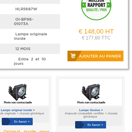
HLR5687W
e
OI-BP96-
01073A
€ 148,00 HT
Lampe originale
€ 177,60 TTC
inside
12 MOIS
AJOUTER AU PANIER
Entre 2 et 10
jours
Lampe original inside =
Lampe Genius =
e originale + chassis générique
Ampoule compatible certifiée + chassis
générique
En Savoir +
En Savoir +
 Original Inside pour