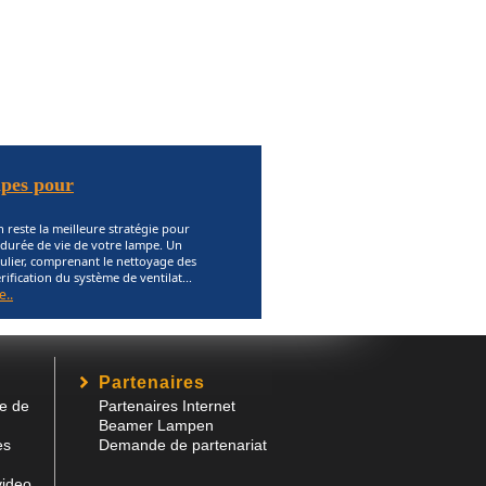
mpes pour
 reste la meilleure stratégie pour
 durée de vie de votre lampe. Un
gulier, comprenant le nettoyage des
vérification du système de ventilat...
e..
Partenaires
e de
Partenaires Internet
Beamer Lampen
es
Demande de partenariat
video