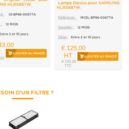
Lampe Genius pour SAMSUNG
NG HLR5687W.
HLR5687W.
e :
OI-BP96-00677A
Référence :
MCEL-BP96-00677A
 :
12 MOIS
Garantie :
12 MOIS
Entre 2 et 10 jours
Délai :
Entre 2 et 10 jours
43,00
€ 125,00
T
AJOUTER AU PANIER
HT
AJOUTER AU PANIER
,60
€ 150,00
TTC
SOIN D'UN FILTRE ?