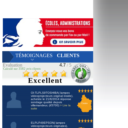
TÉMOIGNAGES
CLIENTS
Evaluation
4.7
/ 5
Calculé sur 3582 avis clients
Excellent
OI-TLPLS9TOSHIBA( lampes
videoprojecteurs original inside),
achetée le 21/6/2014 réponse
sondage qualité depuis
Centre
villemandeur, (45700)
> Lire la
suite
ELPLP49EPSON( lampes
videoprojecteurs originales),