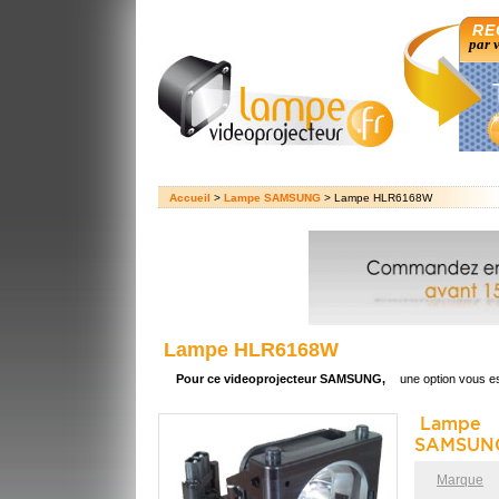
RE
par 
Accueil
>
Lampe SAMSUNG
> Lampe HLR6168W
Lampe HLR6168W
Pour ce videoprojecteur SAMSUNG,
une option vous e
Lampe 
SAMSUNG
Marque