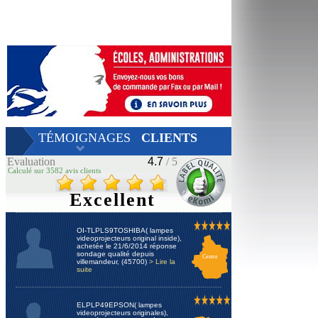
TÉMOIGNAGES
CLIENTS
Evaluation
4.7
/ 5
Calculé sur 3582 avis clients
Excellent
OI-TLPLS9TOSHIBA( lampes
videoprojecteurs original inside),
achetée le 21/6/2014 réponse
sondage qualité depuis
Centre
villemandeur, (45700)
> Lire la
suite
ELPLP49EPSON( lampes
videoprojecteurs originales),