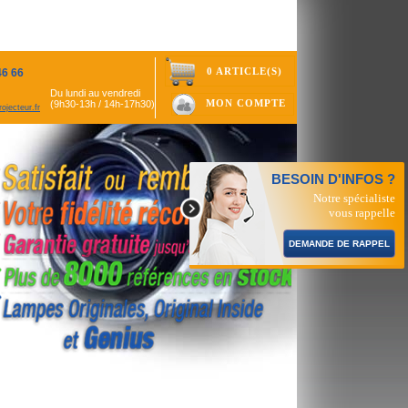
0 ARTICLE(S)
46 66
Du lundi au vendredi
MON COMPTE
(9h30-13h / 14h-17h30)
ojecteur.fr
BESOIN D'INFOS ?
Notre spécialiste
vous rappelle
DEMANDE DE RAPPEL