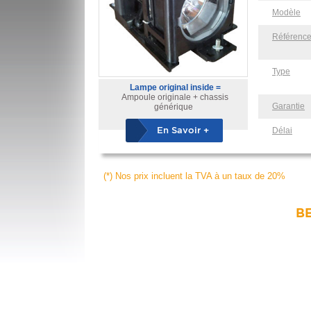
Modèle
Référenc
Type
Lampe original inside =
Ampoule originale + chassis
Garantie
générique
En Savoir +
Délai
(*) Nos prix incluent la TVA à un taux de 20%
BE