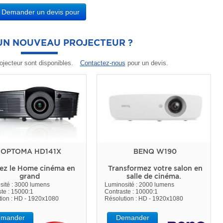
Demander un devis pour
'UN NOUVEAU PROJECTEUR ?
ojecteur sont disponibles.
Contactez-nous
pour un devis.
OPTOMA HD141X
BENQ W190
ez le Home cinéma en
Transformez votre salon en
grand
salle de cinéma.
sité : 3000 lumens
Luminosité : 2000 lumens
te : 15000:1
Contraste : 10000:1
tion : HD - 1920x1080
Résolution : HD - 1920x1080
mander
Demander