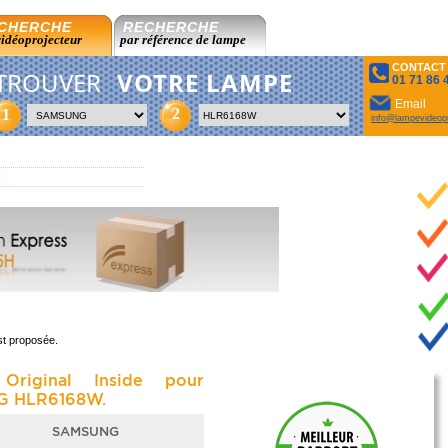
CHERCHE
RECHERCHE
vidéoprojecteur
par référence de lampe
CONTACT
TROUVER
VOTRE LAMPE
01 71 86 
Email
2
1
info@lampevideopr
st proposée.
Original Inside pour
 HLR6168W.
SAMSUNG