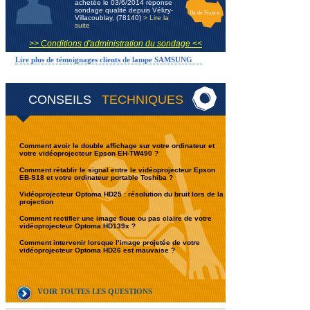
achetée le 03/6/2014 réponse
sondage qualité depuis Vélizy-
Ile de France
Villacoublay, (78140)
> Lire la
suite
>> Conditions d'administration du sondage <<
Lire plus de témoignages clients de lampe SAMSUNG
CONSEILS
TECHNIQUES
Comment avoir le double affichage sur votre ordinateur et
votre vidéoprojecteur Epson EH-TW490 ?
Comment rétablir le signal entre le vidéoprojecteur Epson
EB-S18 et votre ordinateur portable Toshiba ?
Vidéoprojecteur Optoma HD25 : résolution du bruit lors de la
projection
Comment rectifier une image floue ou pas claire de votre
vidéoprojecteur Optoma HD139x ?
Comment intervenir lorsque l’image projetée de votre
vidéoprojecteur Optoma HD26 est mauvaise ?
VOIR TOUTES LES QUESTIONS