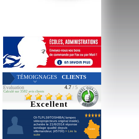
TÉMOIGNAGES
CLIENTS
Evaluation
4.7
/ 5
Calculé sur 3582 avis clients
Excellent
OI-TLPLS9TOSHIBA( lampes
videoprojecteurs original inside),
achetée le 21/6/2014 réponse
sondage qualité depuis
Centre
villemandeur, (45700)
> Lire la
suite