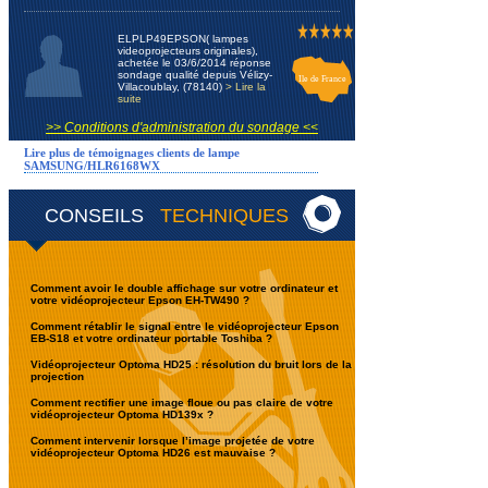
ELPLP49EPSON( lampes
videoprojecteurs originales),
achetée le 03/6/2014 réponse
sondage qualité depuis Vélizy-
Ile de France
Villacoublay, (78140)
> Lire la
suite
>> Conditions d'administration du sondage <<
Lire plus de témoignages clients de lampe
SAMSUNG/HLR6168WX
CONSEILS
TECHNIQUES
Comment avoir le double affichage sur votre ordinateur et
votre vidéoprojecteur Epson EH-TW490 ?
Comment rétablir le signal entre le vidéoprojecteur Epson
EB-S18 et votre ordinateur portable Toshiba ?
Vidéoprojecteur Optoma HD25 : résolution du bruit lors de la
projection
Comment rectifier une image floue ou pas claire de votre
vidéoprojecteur Optoma HD139x ?
Comment intervenir lorsque l’image projetée de votre
vidéoprojecteur Optoma HD26 est mauvaise ?