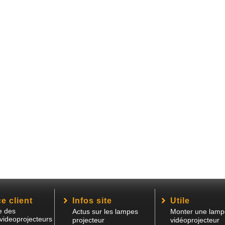
e client
Infos site
Utile
e des
Actus sur les lampes
Monter une lamp
videoprojecteurs
projecteur
vidéoprojecteur