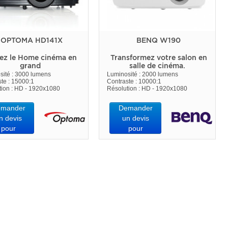
OPTOMA HD141X
BENQ W190
ez le Home cinéma en
Transformez votre salon en
grand
salle de cinéma.
sité : 3000 lumens
Luminosité : 2000 lumens
te : 15000:1
Contraste : 10000:1
tion : HD - 1920x1080
Résolution : HD - 1920x1080
mander
Demander
n devis
un devis
pour
pour