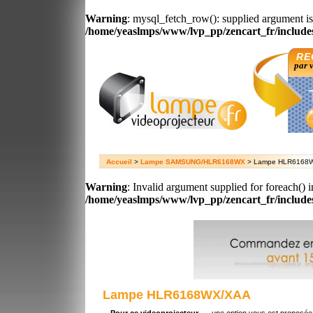
Warning
: mysql_fetch_row(): supplied argument is
/home/yeaslmps/www/lvp_pp/zencart_fr/includ
RE
par 
Accueil
>
Lampe SAMSUNG/HLR6168WX
> Lampe HLR6168
Warning
: Invalid argument supplied for foreach() i
/home/yeaslmps/www/lvp_pp/zencart_fr/includ
Lampe HLR6168WX/XAA