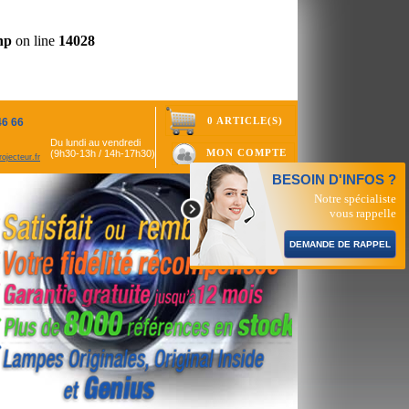
hp
on line
14028
0 ARTICLE(S)
46 66
Du lundi au vendredi
MON COMPTE
(9h30-13h / 14h-17h30)
ojecteur.fr
BESOIN D'INFOS ?
Notre spécialiste
vous rappelle
DEMANDE DE RAPPEL
hp
on line
14317