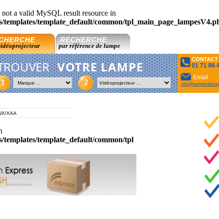
 not a valid MySQL result resource in
es/templates/template_default/common/tpl_main_page_lampesV4.p
CHERCHE
RECHERCHE
vidéoprojecteur
par référence de lampe
CONTACT
TROUVER
VOTRE LAMPE
01 71 86 
Email
2
1
info@lampevideopr
WX/XAA
n
es/templates/template_default/common/tpl_main_page_lampesV4.p