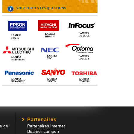
VOIR TOUTES LES QUESTIONS
LAMPES
LAMPES
LAMPES
INFOCUS
HITACHI
EPSON
LAMPES
LAMPES
LAMPES
NEC
OPTOMA
MITSUBISHI
LAMPES
LAMPES
LAMPES
PANASONIC
SANYO
TOSHIBA
Partenaires
e de
Partenaires Internet
Beamer Lampen