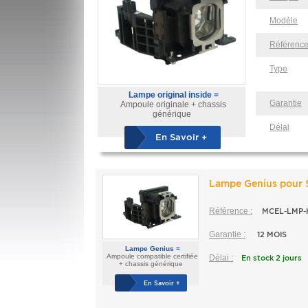
Modèle
Référenc
Type
Lampe original inside =
Garantie
Ampoule originale + chassis
générique
Délai
En Savoir +
Lampe Genius pour
Référence :
MCEL-LMP-
Garantie :
12 MOIS
Lampe Genius =
Ampoule compatible certifiée
Délai :
En stock 2 jours
+ chassis générique
En Savoir +