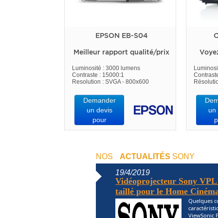
EPSON EB-S04
O
Meilleur rapport qualité/prix
Voye
Luminosité : 3000 lumens
Luminosi
Contraste : 15000:1
Contrast
Resolution : SVGA - 800x600
Résoluti
Demander
Dem
un devis
un 
pour
p
NOS
ACTUALITÉS
SONY
19/4/2019
Vidéoprojecteur Sony VPL 
taillé pour le Home Cinéma
Quelques co
caractérist
ViewSonic P