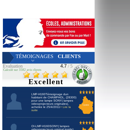
TÉMOIGNAGES
CLIENTS
Evaluation
4.7
/ 5
Calculé sur 3582 avis clients
Excellent
LMP-H160Témoignage dun
habitant de CHAMPHOL, (28300)
pour une lampe SONY( lampes
videoprojecteurs originales),
Centre
achetée le 25/4/2011
> Lire la
suite
OI-LMP-H160SONY( lampes
videoprojecteurs original inside),