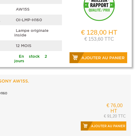
AW15S
e
OI-LMP-H160
Lampe originale
€ 128,00 HT
inside
€ 153,60 TTC
12 MOIS
En stock 2
AJOUTER AU PANIER
jours
 SONY AW15S.
H160
€ 76,00
HT
€ 91,20 TTC
AJOUTER AU PANIER