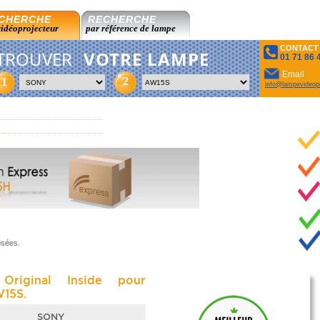
CHERCHE
RECHERCHE
vidéoprojecteur
par référence de lampe
CONTACT
TROUVER
VOTRE LAMPE
01 71 86 
Email
2
1
info@lampevideopr
osées.
Original Inside pour
15S.
SONY