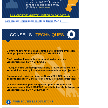
achetée le 14/5/2014 réponse
sondage qualité depuis mios,
Aquitaine
(33380)
> Lire la suite
>> Conditions d'administration du sondage <<
Lire plus de témoignages clients de lampe SONY
CONSEILS
TECHNIQUES
Comment obtenir une image nette sans coupure avec son
vidéoprojecteur multimédia SONY VPL-ES5 ?
D’où provient l’anomalie sur la luminosité de votre
vidéoprojecteur SONY VPL-CX5 ?
Pourquoi votre vidéoprojecteur Sony VPL-HS60 se met en
sécurité lorsqu’on y installe une nouvelle lampe projecteur ?
Pourquoi votre vidéoprojecteur Sony VPL-HS60 se met en
sécurité lorsqu’on y installe une nouvelle lampe projecteur ?
Quelles solutions peut-on apporter pour faire entrer une
ampoule compatible LMP-P202 dans le boitier de la lampe du
vidéoprojecteur SONY VPL-PX10 ?
VOIR TOUTES LES QUESTIONS