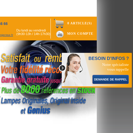
0 ARTICLE(S)
46 66
Du lundi au vendredi
MON COMPTE
(9h30-13h / 14h-17h30)
ojecteur.fr
BESOIN D'INFOS ?
Notre spécialiste
vous rappelle
DEMANDE DE RAPPEL