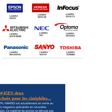
LAMPES
LAMPES
LAMPES
INFOCUS
HITACHI
EPSON
LAMPES
LAMPES
LAMPES
NEC
OPTOMA
MITSUBISHI
LAMPES
LAMPES
LAMPES
PANASONIC
SANYO
TOSHIBA
W45ES deux
hoix pour les cinéphiles...
VPL-HW45ES est actuellement en vente au
s magasins spécialisés en nouvelles
ies. Ce matériel de pointe ne déroge pas