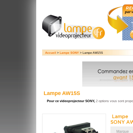
RE
par 
Accueil
>
Lampe SONY
> Lampe AW15S
Lampe AW15S
Pour ce videoprojecteur SONY,
2 options vous sont prop
Lampe 
SONY AW
Marque