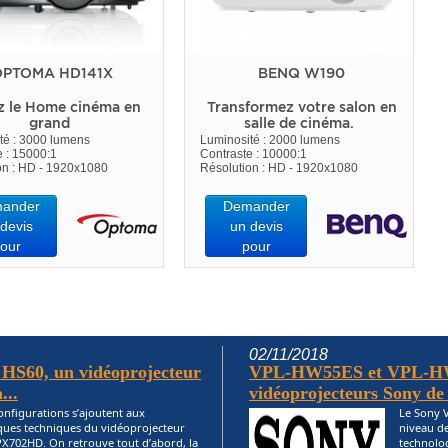
PTOMA HD141X
BENQ W190
z le Home cinéma en
Transformez votre salon en
grand
salle de cinéma.
té : 3000 lumens
Luminosité : 2000 lumens
e : 15000:1
Contraste : 10000:1
on : HD - 1920x1080
Résolution : HD - 1920x1080
ander
Demander
devis
un devis
our
pour
02/11/2018
HS60, un vidéoprojecteur
VPL-HW55ES et VPL-H
...
vidéoprojecteurs Sony de c
nfigurations s’ajoutent aux
Le Sony 
iques techniques du vidéoprojecteur
niveau de
X702HD. On retrouve tout d’abord, la
technolog