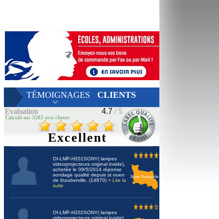
TÉMOIGNAGES
CLIENTS
Evaluation
4.7
/ 5
Calculé sur 3582 avis clients
Excellent
OI-LMP-H201SONY( lampes
videoprojecteurs original inside),
achetée le 09/5/2014 réponse
sondage qualité depuis st ouen
Basse Normandie
de thouberville, (14870)
> Lire la
suite
OI-LMP-H202SONY( lampes
videoprojecteurs original inside),