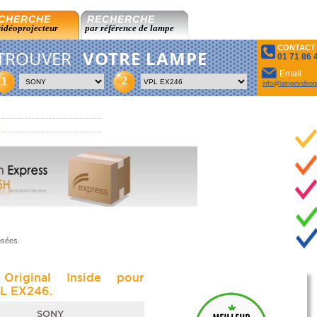
CHERCHE
RECHERCHE
vidéoprojecteur
par référence de lampe
CONTACT
TROUVER
VOTRE LAMPE
01 71 86 
Email
2
1
info@lampevideopr
osées.
Original Inside pour
L EX246.
SONY