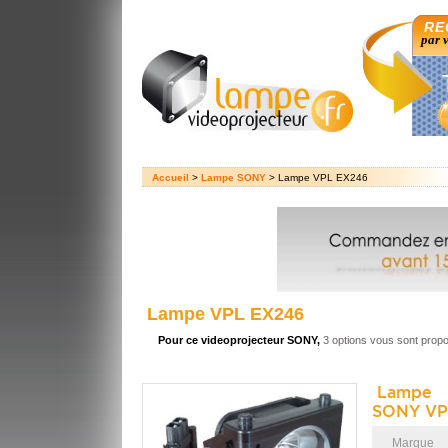
RE
par 
Accueil
>
Lampe SONY
> Lampe VPL EX246
Lampe VPL EX246
Pour ce videoprojecteur SONY,
3 options vous sont prop
Lampe 
SONY VP
Marque