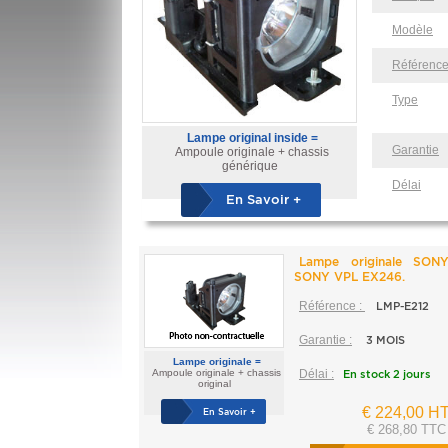
Modèle
Référenc
Type
Lampe original inside =
Garantie
Ampoule originale + chassis
générique
Délai
En Savoir +
Lampe originale SON
SONY VPL EX246.
Référence :
LMP-E212
Garantie :
3 MOIS
Lampe originale =
Ampoule originale + chassis
Délai :
En stock 2 jours
original
€ 224,00 H
En Savoir +
€ 268,80 TTC