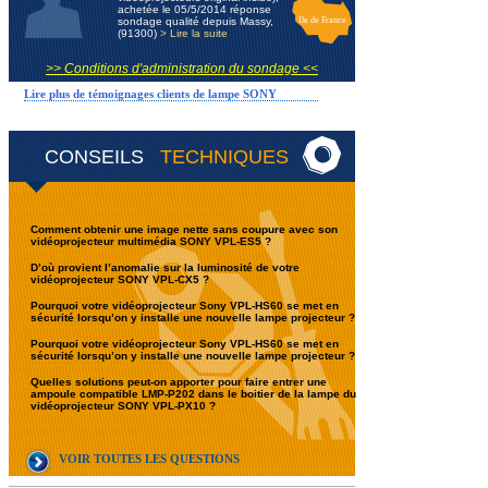
achetée le 05/5/2014 réponse
sondage qualité depuis Massy,
Ile de France
(91300)
> Lire la suite
>> Conditions d'administration du sondage <<
Lire plus de témoignages clients de lampe SONY
CONSEILS
TECHNIQUES
Comment obtenir une image nette sans coupure avec son
vidéoprojecteur multimédia SONY VPL-ES5 ?
D’où provient l’anomalie sur la luminosité de votre
vidéoprojecteur SONY VPL-CX5 ?
Pourquoi votre vidéoprojecteur Sony VPL-HS60 se met en
sécurité lorsqu’on y installe une nouvelle lampe projecteur ?
Pourquoi votre vidéoprojecteur Sony VPL-HS60 se met en
sécurité lorsqu’on y installe une nouvelle lampe projecteur ?
Quelles solutions peut-on apporter pour faire entrer une
ampoule compatible LMP-P202 dans le boitier de la lampe du
vidéoprojecteur SONY VPL-PX10 ?
VOIR TOUTES LES QUESTIONS