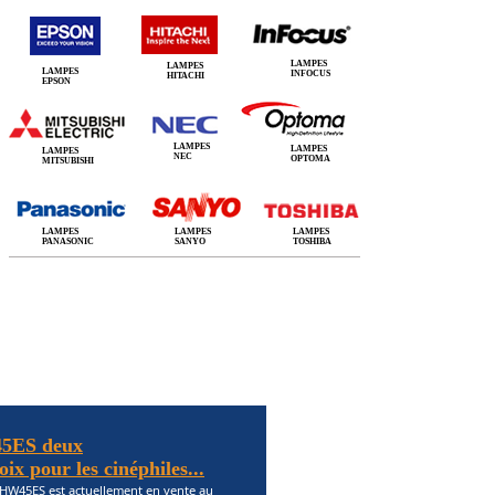
LAMPES
LAMPES
LAMPES
INFOCUS
HITACHI
EPSON
LAMPES
LAMPES
LAMPES
NEC
OPTOMA
MITSUBISHI
LAMPES
LAMPES
LAMPES
PANASONIC
SANYO
TOSHIBA
5ES deux
ix pour les cinéphiles...
HW45ES est actuellement en vente au