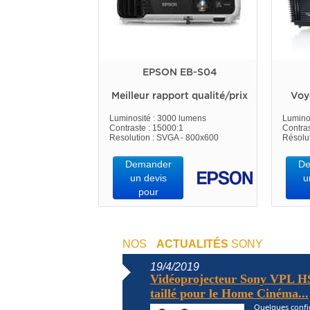
EPSON EB-S04
Meilleur rapport qualité/prix
Voy
Luminosité : 3000 lumens
Lumino
Contraste : 15000:1
Contras
Resolution : SVGA - 800x600
Résolu
Demander
De
un devis
u
pour
NOS
ACTUALITÉS
SONY
19/4/2019
Vidéoprojecteur Sony VPL HS
taillé pour le Home Cinéma...
Quelques confi