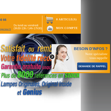
0 ARTICLE(S)
46 66
Du lundi au vendredi
MON COMPTE
(9h30-13h / 14h-17h30)
ojecteur.fr
BESOIN D'INFOS ?
Notre spécialiste
vous rappelle
DEMANDE DE RAPPEL