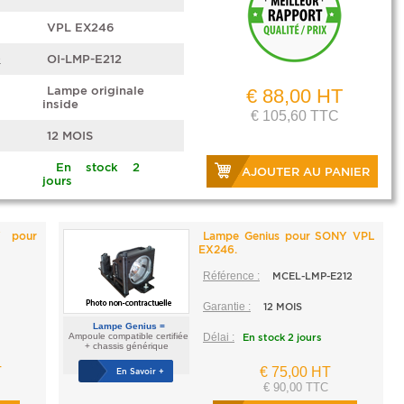
VPL EX246
e
OI-LMP-E212
Lampe originale
€ 88,00 HT
inside
€ 105,60 TTC
12 MOIS
En stock 2
AJOUTER AU PANIER
jours
Y pour
Lampe Genius pour SONY VPL
EX246.
Référence :
MCEL-LMP-E212
Garantie :
12 MOIS
Lampe Genius =
Ampoule compatible certifiée
Délai :
En stock 2 jours
+ chassis générique
T
€ 75,00 HT
En Savoir +
€ 90,00 TTC