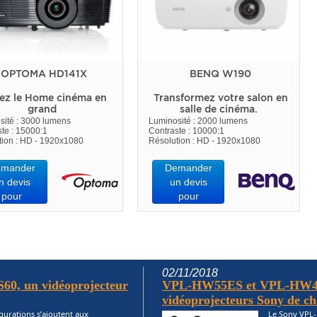
OPTOMA HD141X
BENQ W190
ez le Home cinéma en
Transformez votre salon en
grand
salle de cinéma.
sité : 3000 lumens
Luminosité : 2000 lumens
te : 15000:1
Contraste : 10000:1
tion : HD - 1920x1080
Résolution : HD - 1920x1080
mander
Demander
n devis
un devis
pour
pour
02/11/2018
60, un vidéoprojecteur
VPL-HW55ES et VPL-HW4
vidéoprojecteurs Sony de cho
gurations s’ajoutent aux
Le Sony VPL-