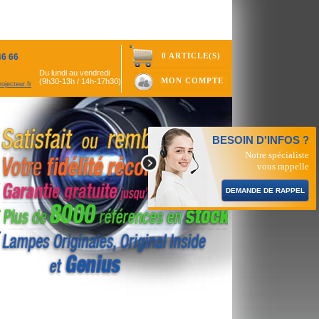
0 ARTICLE(S)
46 66
Du lundi au vendredi
MON COMPTE
(9h30-13h / 14h-17h30)
ojecteur.fr
BESOIN D'INFOS ?
Notre spécialiste
vous rappelle
DEMANDE DE RAPPEL