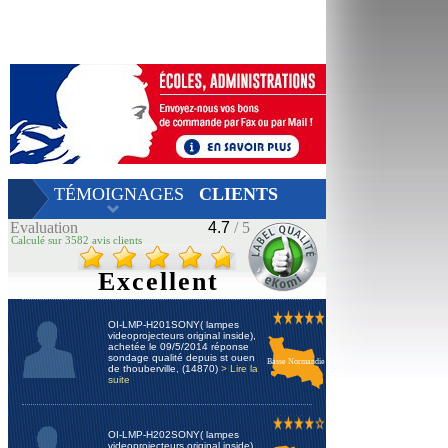
TÉMOIGNAGES
CLIENTS
Evaluation
4.7
/ 5
Calculé sur 3582 avis clients
Excellent
OI-LMP-H201SONY( lampes
videoprojecteurs original inside),
achetée le 09/5/2014 réponse
sondage qualité depuis st ouen
Basse Normandie
de thouberville, (14870)
> Lire la
suite
OI-LMP-H202SONY( lampes
videoprojecteurs original inside),