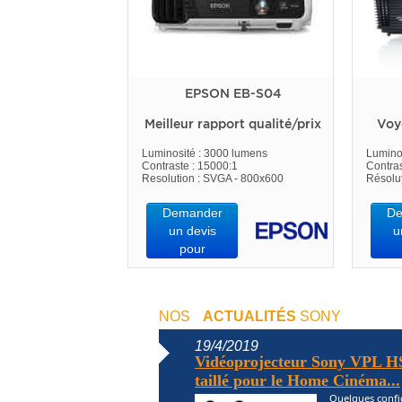
EPSON EB-S04
Meilleur rapport qualité/prix
Voy
Luminosité : 3000 lumens
Lumino
Contraste : 15000:1
Contras
Resolution : SVGA - 800x600
Résolu
Demander
De
un devis
u
pour
NOS
ACTUALITÉS
SONY
19/4/2019
Vidéoprojecteur Sony VPL HS
taillé pour le Home Cinéma...
Quelques confi