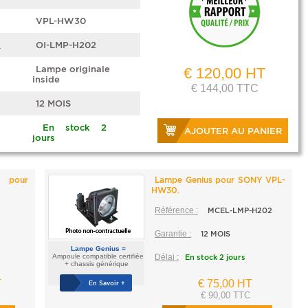
VPL-HW30
e
OI-LMP-H202
Lampe originale
€ 120,00 HT
inside
€ 144,00 TTC
12 MOIS
En stock 2
AJOUTER AU PANIER
jours
Y pour
Lampe Genius pour SONY VPL-
HW30.
Référence :
MCEL-LMP-H202
Garantie :
12 MOIS
Lampe Genius =
Ampoule compatible certifiée
Délai :
En stock 2 jours
+ chassis générique
T
€ 75,00 HT
En Savoir +
€ 90,00 TTC