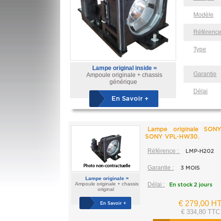
Modèle
Référenc
Type
Lampe original inside =
Garantie
Ampoule originale + chassis
générique
Délai
En Savoir +
Lampe originale SON
SONY VPL-HW30.
Référence :
LMP-H202
Garantie :
3 MOIS
Lampe originale =
Ampoule originale + chassis
Délai :
En stock 2 jours
original
€ 279,00 H
En Savoir +
€ 334,80 TTC