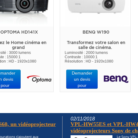
OPTOMA HD141X
BENQ W190
ez le Home cinéma en
Transformez votre salon en
grand
salle de cinéma.
sité : 3000 lumens
Luminosité : 2000 lumens
te : 15000:1
Contraste : 10000:1
tion : HD - 1920x1080
Résolution : HD - 1920x1080
mander
Demander
n devis
un devis
pour
pour
02/11/2018
60, un vidéoprojecteur
VPL-HW55ES et VPL-HW4
vidéoprojecteurs Sony de cho
gurations s’ajoutent aux
Le Sony VPL-