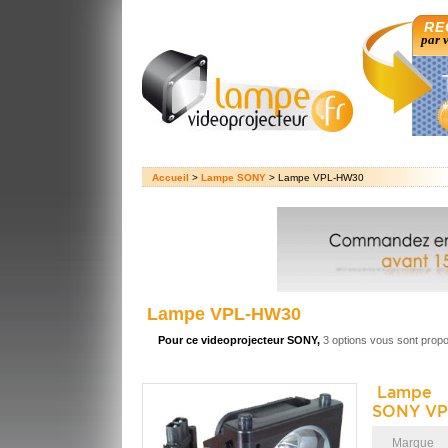
RE
par 
Accueil
>
Lampe SONY
> Lampe VPL-HW30
Lampe VPL-HW30
Pour ce videoprojecteur SONY,
3 options vous sont prop
Lampe 
SONY VP
Marque