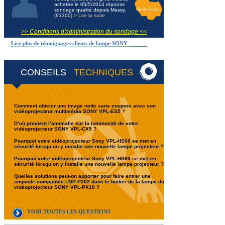
achetée le 05/5/2014 réponse
sondage qualité depuis Massy,
Ile de France
(91300)
> Lire la suite
>> Conditions d'administration du sondage <<
Lire plus de témoignages clients de lampe SONY
CONSEILS
TECHNIQUES
Comment obtenir une image nette sans coupure avec son
vidéoprojecteur multimédia SONY VPL-ES5 ?
D’où provient l’anomalie sur la luminosité de votre
vidéoprojecteur SONY VPL-CX5 ?
Pourquoi votre vidéoprojecteur Sony VPL-HS60 se met en
sécurité lorsqu’on y installe une nouvelle lampe projecteur ?
Pourquoi votre vidéoprojecteur Sony VPL-HS60 se met en
sécurité lorsqu’on y installe une nouvelle lampe projecteur ?
Quelles solutions peut-on apporter pour faire entrer une
ampoule compatible LMP-P202 dans le boitier de la lampe du
vidéoprojecteur SONY VPL-PX10 ?
VOIR TOUTES LES QUESTIONS