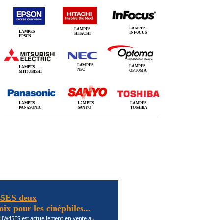
LAMPES
LAMPES
LAMPES
INFOCUS
HITACHI
EPSON
LAMPES
LAMPES
LAMPES
NEC
OPTOMA
MITSUBISHI
LAMPES
LAMPES
LAMPES
PANASONIC
SANYO
TOSHIBA
5ES deux
ix pour les cinéphiles...
HW45ES est actuellement en vente au