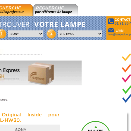
CHERCHE
RECHERCHE
vidéoprojecteur
par référence de lampe
CONTACT
TROUVER
VOTRE LAMPE
01 71 86 
Email
2
1
info@lampevideopr
osées.
Original Inside pour
L-HW30.
SONY