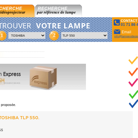
CHERCHE
RECHERCHE
vidéoprojecteur
par référence de lampe
CONTACT
TROUVER
VOTRE LAMPE
01 71 86 
Email
2
1
info@lampevideopr
t proposée.
TOSHIBA TLP 550.
55