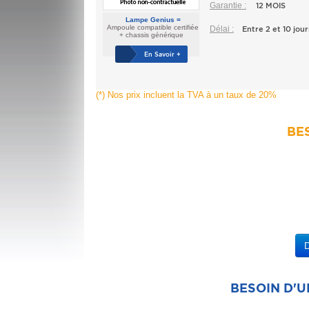
Garantie :
12 MOIS
Lampe Genius =
Ampoule compatible certifiée
Délai :
Entre 2 et 10 jour
+ chassis générique
En Savoir +
(*) Nos prix incluent la TVA à un taux de 20%
BES
BESOIN D'