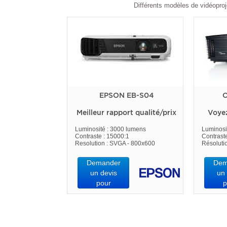
Différents modèles de vidéoproj
EPSON EB-S04
O
Meilleur rapport qualité/prix
Voye
Luminosité : 3000 lumens
Luminosi
Contraste : 15000:1
Contrast
Resolution : SVGA - 800x600
Résoluti
Demander
Dem
un devis
un 
pour
p