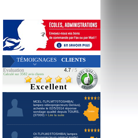
TÉMOIGNAGES
CLIENTS
Evaluation
4.7
/ 5
Calculé sur 3582 avis clients
Excellent
MCEL-TLPLMT70TOSHIBA(
lampes videoprojecteurs Genius),
achetée le 02/5/2014 réponse
sondage qualité depuis TOURS,
Centre
(37000)
> Lire la suite
OI-TLPLW15TOSHIBA( lampes
videoprojecteurs original inside),