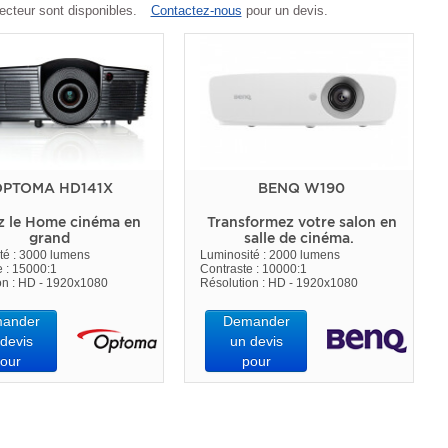
ecteur sont disponibles.
Contactez-nous
pour un devis.
PTOMA HD141X
BENQ W190
z le Home cinéma en
Transformez votre salon en
grand
salle de cinéma.
té : 3000 lumens
Luminosité : 2000 lumens
e : 15000:1
Contraste : 10000:1
on : HD - 1920x1080
Résolution : HD - 1920x1080
ander
Demander
devis
un devis
our
pour