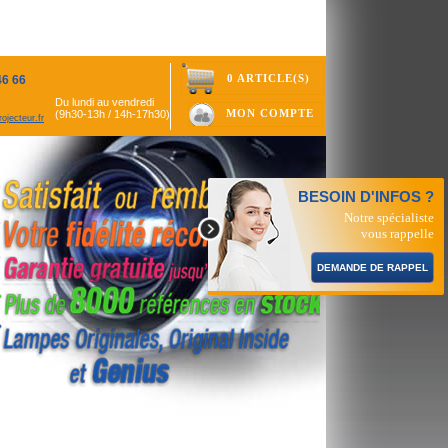
0 ARTICLE(S)
46 66
Du lundi au vendredi
MON COMPTE
(9h30-13h / 14h-17h30)
ojecteur.fr
BESOIN D'INFOS ?
Notre spécialiste
vous rappelle
DEMANDE DE RAPPEL