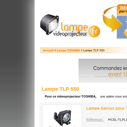
RE
par 
Accueil
>
Lampe TOSHIBA
> Lampe TLP 550
Lampe TLP 550
Pour ce videoprojecteur TOSHIBA,
une option vous es
Lampe Genius pour 
Référence :
MCEL-TLPL