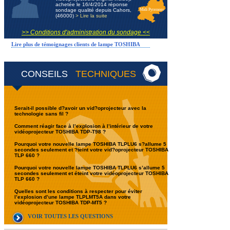
achetée le 16/4/2014 réponse
sondage qualité depuis Cahors,
Midi Pyrenees
(46000)
> Lire la suite
>> Conditions d'administration du sondage <<
Lire plus de témoignages clients de lampe TOSHIBA
CONSEILS
TECHNIQUES
Serait-il possible d?avoir un vid?oprojecteur avec la
technologie sans fil ?
Comment réagir face à l’explosion à l’intérieur de votre
vidéoprojecteur TOSHIBA TDP-T98 ?
Pourquoi votre nouvelle lampe TOSHIBA TLPLU6 s?allume 5
secondes seulement et ?teint votre vid?oprojecteur TOSHIBA
TLP 660 ?
Pourquoi votre nouvelle lampe TOSHIBA TLPLU6 s’allume 5
secondes seulement et éteint votre vidéoprojecteur TOSHIBA
TLP 660 ?
Quelles sont les conditions à respecter pour éviter
l’explosion d’une lampe TLPLMT5A dans votre
vidéoprojecteur TOSHIBA TDP-MT5 ?
VOIR TOUTES LES QUESTIONS