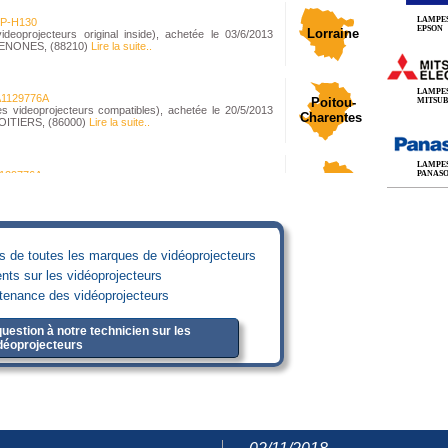
LAMPE
P-H130
EPSON
Lorraine
oprojecteurs original inside), achetée le 03/6/2013
 SENONES, (88210)
Lire la suite..
LAMPE
1129776A
Poitou-
MITSUB
ideoprojecteurs compatibles), achetée le 20/5/2013
Charentes
POITIERS, (86000)
Lire la suite..
LAMPE
129776A
PANAS
Pays de la
ideoprojecteurs compatibles), achetée le 09/5/2013
Loire
erval, (44590)
Lire la suite..
es de toutes les marques de vidéoprojecteurs
ents sur les vidéoprojecteurs
ntenance des vidéoprojecteurs
uestion à notre technicien sur les
déoprojecteurs