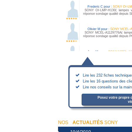
Frederic C pour :
SONY OI-LM
SONY OI-LMP-H130( lampes vide
réponse sondage qualité depuis
Olivier M pour :
SONY MCEL-A
SONY MCEL-A1129776A( lampes v
réponse sondage qualité depuis 
Jean M pour :
SONY MCEL-A1
SONY MCEL-A1129776A( lampes v
réponse sondage qualité depuis d
Lire les 232 fiches techniqu
Lire les 16 questions des cli
Lire nos conseils sur la mai
Posez votre propre q
vi
NOS
ACTUALITÉS
SONY