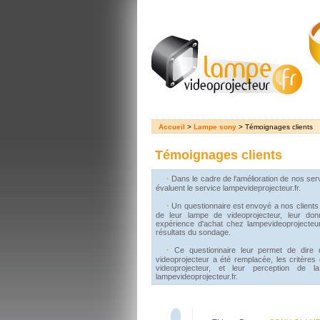
Accueil
>
Lampe sony
> Témoignages clients
Témoignages clients
·
Dans le cadre de l'amélioration de nos serv
évaluent le service lampevideprojecteur.fr.
·
Un questionnaire est envoyé a nos clients
de leur lampe de videoprojecteur, leur donn
expérience d'achat chez lampevideoprojecteur.
résultats du sondage.
·
Ce questionnaire leur permet de dire 
videoprojecteur a été remplacée, les critères
videoprojecteur, et leur perception de l
lampevideoprojecteur.fr.