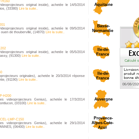
-H160
Aquitaine
oprojecteurs original inside), achetée le 14/5/2014
ios, (33380)
Lire la suite..
201
Basse-
oprojecteurs original inside), achetée le 09/5/2014
Normandie
 ouen de thouberville, (14870)
Lire la suite..
202
Ile-de-
oprojecteurs original inside), achetée le 05/5/2014
France
Massy, (91300)
Lire la suite..
60
Ile-de-
ojecteurs originales), achetée le 20/3/2014 réponse
France
ette, (91190)
Lire la suite..
P-H200
Auvergne
videoprojecteurs Genius), achetée le 17/3/2014
ontlucon, (03100)
Lire la suite..
Provence-
CEL-LMP-C150
Alpes-Cote-
videoprojecteurs Genius), achetée le 29/1/2014
 CANNES, (06400)
Lire la suite..
Azur