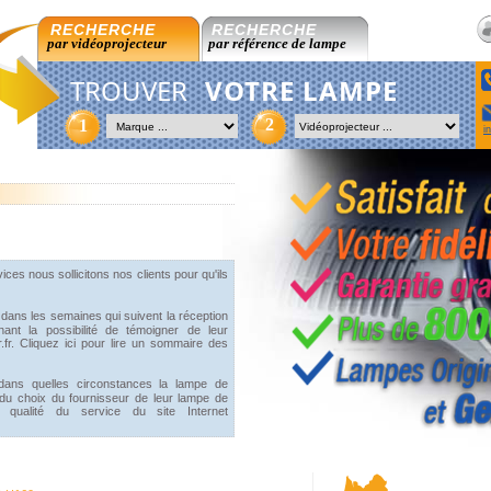
RECHERCHE
RECHERCHE
par vidéoprojecteur
par référence de lampe
TROUVER
VOTRE LAMPE
2
1
i
ices nous sollicitons nos clients pour qu'ils
 dans les semaines qui suivent la réception
ant la possibilité de témoigner de leur
fr. Cliquez ici pour lire un sommaire des
dans quelles circonstances la lampe de
 du choix du fournisseur de leur lampe de
a qualité du service du site Internet