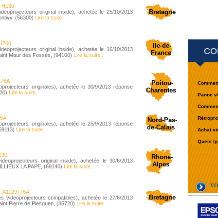
-H130
Bretagne
projecteurs original inside), achetée le 25/10/2013
ontivy, (56300)
Lire la suite..
H200
Ile-de-
projecteurs original inside), achetée le 16/10/2013
CO
France
Saint Maur des Fossés, (94100)
Lire la suite..
776A
Poitou-
Comment 
ojecteurs originales), achetée le 30/9/2013 réponse
Charentes
230)
Lire la suite..
Panne vi
Comment 
76A
Rétropro
Nord-Pas-
ojecteurs originales), achetée le 25/9/2013 réponse
de-Calais
(59113)
Lire la suite..
Achat vi
Quels ty
130
Rhone-
oprojecteurs original inside), achetée le 30/6/2013
Alpes
RILLIEUX LA PAPE, (69140)
Lire la suite..
VO
-A1129776A
Bretagne
ideoprojecteurs compatibles), achetée le 27/6/2013
aint Pierre de Plesguen, (35720)
Lire la suite..