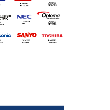
LAMPES
LAMPES
S
INFOCUS
HITACHI
LAMPES
LAMPES
S
NEC
OPTOMA
ISHI
S
LAMPES
LAMPES
ONIC
SANYO
TOSHIBA