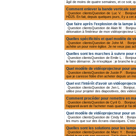
âgé de moins de quatre semaines, et ce soir, qua
Comment enlever la bande verticale sor
Question clientsQuestion de Luc V. : Bonjou
HD25. En fait, depuis quelques jours, il y a cet 
Que faire après l’explosion de la lampe 
Question clientsQuestion de Alain M. : Bonjour
détonation à l’intérieur de mon vidéoprojecteur 
Quelles spécificités et quel modèle de v
Question clientsQuestion de John M. : Bonjour
achète un pour notre église. Je ne veux pas ac
Quelles sont les marches à suivre pour
Question clientsQuestion de Emile L. : Bonjou
le faire démarrer. Je m’explique : je branche l
Quel modèle de vidéoprojecteur pour une
Question clientsQuestion de Justin P. : Bonjo
que je caresse l’idée d’en acheter depuis un 
Quel est l’intérêt d’avoir un vidéopro
Question clientsQuestion de Jen L. : Bonjour, 
utilise pour projeter des diapositives, des vidéos
Comment procéder pour remettre en mar
Question clientsQuestion de Cyril G. : Bonjour
l’appareil avant de l’acheter mais quand je l’ai d
Quel modèle de vidéoprojecteur pour un 
Question clientsQuestion de Cindy M. : Bonjour
les murs que sur des écrans classiques. C’est su
Quelles sont les solutions pour les lamp
Question clientsQuestion de Marc Y. : Bonjo
lâché je ne sais pas pourquoi. J’ai lu dans la no