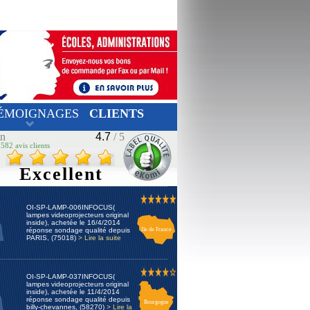
ÉMOIGNAGES
CLIENTS
on
4.7
/ 5
582 avis clients
Excellent
OI-SP-LAMP-006INFOCUS(
lampes videoprojecteurs original
inside), achetée le 16/4/2014
réponse sondage qualité depuis
Ile de France
PARIS, (75018)
> Lire la suite
OI-SP-LAMP-037INFOCUS(
lampes videoprojecteurs original
inside), achetée le 11/4/2014
réponse sondage qualité depuis
Bourgogne
billy-chevannes, (58270)
> Lire la