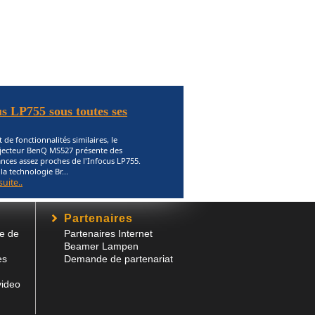
s LP755 sous toutes ses
 de fonctionnalités similaires, le
jecteur BenQ MS527 présente des
ces assez proches de l'Infocus LP755.
la technologie Br...
suite..
Partenaires
e de
Partenaires Internet
Beamer Lampen
es
Demande de partenariat
video