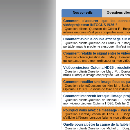
Nos conseils
Questions clie
Comment s’assurer que les connec
vidéoprojecteur INFOCUS IN26 ?
Question clients Question de Cédric P.: Bon
m’avez envoyée n’est pas compatible avec mon
Comment avoir le double affichage sur 
Question clientsQuestion de Franck N. : Bon
portable, mais le problème c’est que : il m’est i
Comment rétablir le signal entre le vidé
Question clientsQuestion de L. Mary : Bonjour,
qui se passe entre mon ordinateur et mon vidéop
Vidéoprojecteur Optoma HD25 : résolution
Question clientsQuestion de Marc M. : Bonj
bruits » lorsque l’image est projetée. On les en
Comment rectifier une image floue ou p
Question clientsQuestion de Kim M. : Bonjo
Optoma HD139x. Je viens de faire son installatio
Comment intervenir lorsque l’image pro
Question clientsQuestion de Michael L. : Bon
mon vidéoprojecteur Optoma HD26. Cela fait 2 ans
Pourquoi vous avez ce message « Pas de
Question clientsQuestion de Lens H. : Bonj
s’affiche à l’écran. Lorsque j’allume mon vidéop
Quelle pourrait être la cause de la fai
Question clientsQuestion de Michel L. : Bo