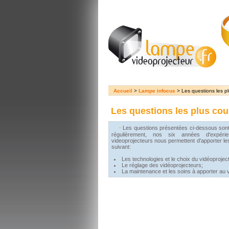
Accueil
>
Lampe infocus
> Les questions les pl
Les questions les plus cou
·
Les questions présentées ci-dessous sont 
régulièrement, nos six années d'expéri
videoprojecteurs nous permettent d'apporter l
suivant:
Les technologies et le choix du vidéoprojec
Le réglage des vidéoprojecteurs;
La maintenance et les soins à apporter au 