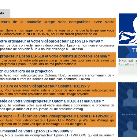
nts
teurs de la nouvelle lampe sont compatibles avec votre
jour, Suite à mon appel de ce matin, je vous informe que la lampe que vous
 vidéoprojecteur INFOCUS IN26, pour une raison probable de co...
votre ordinateur et votre vidéoprojecteur Epson EH-TW490 ?
jour, Je dois connecter mon vidéoprojecteur Epson à mon nouvel ordinateur
mpossible de parvenir à un « double affichage ». J’ai essa...
T
oprojecteur Epson EB-S18 et votre ordinateur portable Toshiba ?
Evaluati
 J’ai besoin de votre aide parce que je ne sais plus quoi faire ni de savoir ce
rojecteur Epson. En fait, lors de ma présentation h...
Calculé sur 3
 du bruit lors de la projection
our, Avec mon vidéoprojecteur Optoma HD25, je rencontre énormément de «
tend surtout durant les scènes de films plus sombres. J’ai cha...
as claire de votre vidéoprojecteur Optoma HD139x ?
ur, Pourrais-je avoir votre aide à propos de mon nouveau vidéoprojecteur
n et ma première projection est floue, toute l’image projetée...
jetée de votre vidéoprojecteur Optoma HD26 est mauvaise ?
jour, Je voudrais votre avis et votre assistance concernant le problème de
 que je l’utilise et je n’ai jamais eu de problème d’imag...
 signal » à l’écran de votre vidéoprojecteur Epson EH-TW5200 ?
our, Avec mon vidéoprojecteur Epson EH-TW5200, je n’ai plus d’image qui
rojecteur on ne peut voir que le message « Pas de signal ». ...
ble luminosité de votre Epson EH-TW9000W ?
njour, Nous avons un vidéoprojecteur Epson EH-TW9000W qui est seulement