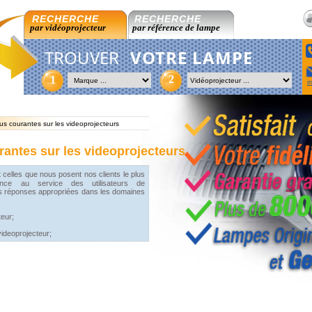
RECHERCHE
RECHERCHE
par vidéoprojecteur
par référence de lampe
TROUVER
VOTRE LAMPE
2
1
i
us courantes sur les videoprojecteurs
rantes sur les videoprojecteurs
celles que nous posent nos clients le plus
ence au service des utilisateurs de
es réponses appropriées dans les domaines
teur;
videoprojecteur;