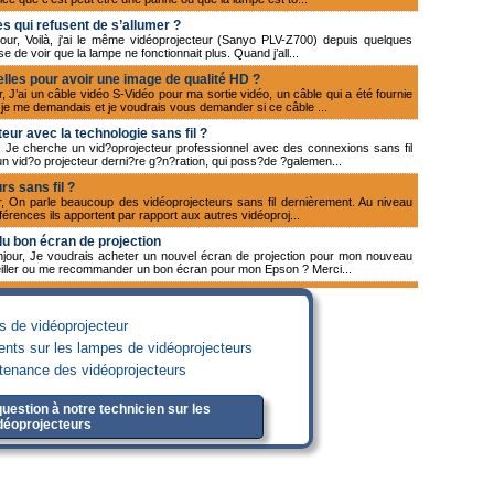
es qui refusent de s’allumer ?
jour, Voilà, j'ai le même vidéoprojecteur (Sanyo PLV-Z700) depuis quelques
e de voir que la lampe ne fonctionnait plus. Quand j’all...
lles pour avoir une image de qualité HD ?
, J’ai un câble vidéo S-Vidéo pour ma sortie vidéo, un câble qui a été fournie
 me demandais et je voudrais vous demander si ce câble ...
teur avec la technologie sans fil ?
, Je cherche un vid?oprojecteur professionnel avec des connexions sans fil
 vid?o projecteur derni?re g?n?ration, qui poss?de ?galemen...
rs sans fil ?
r, On parle beaucoup des vidéoprojecteurs sans fil dernièrement. Au niveau
fférences ils apportent par rapport aux autres vidéoproj...
u bon écran de projection
onjour, Je voudrais acheter un nouvel écran de projection pour mon nouveau
iller ou me recommander un bon écran pour mon Epson ? Merci...
’une lampe vidéoprojecteur ?
r, Je suis au troisième remplacement de ma lampe vidéo projecteur Epson EB-
ent jamais les mêmes avec une différence vraiment considéra...
es de vidéoprojecteur
ients sur les lampes de vidéoprojecteurs
c un zoom numérique ?
ur, Je voudrais acheter un nouveau vidéoprojecteur et je le préfère en
ntenance des vidéoprojecteurs
iment les caractéristiques de ce vidéoprojecteur Benq W1080ST qui...
 vidéoprojecteur Sanyo PLV-Z5 possède une bonne ventilation ?
uestion à notre technicien sur les
our, Je possédais un home cinéma ScreenPlay 4805, je l’ai monté dans un mur
déoprojecteurs
’emplacement. J’ai monté un ventilateur de ligne qui mè...
 Acer X1273 d’une panne soudaine ?
our, J’ai acheté tout récemment un vidéoprojecteur Acer X1273 que j’utilise
t, plus rien ne s’affiche et mon vidéoprojecteur ne mar...