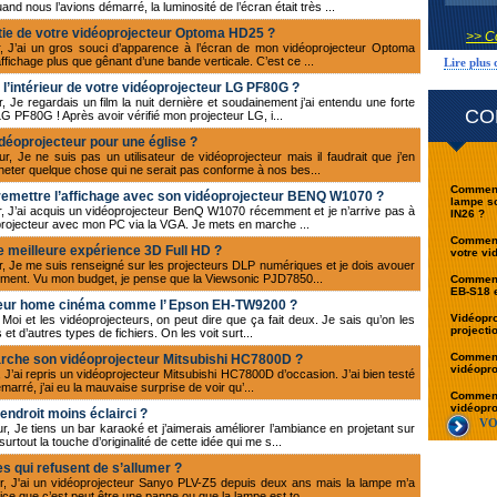
nd nous l’avions démarré, la luminosité de l’écran était très ...
tie de votre vidéoprojecteur Optoma HD25 ?
>> C
r, J’ai un gros souci d’apparence à l’écran de mon vidéoprojecteur Optoma
affichage plus que gênant d’une bande verticale. C’est ce ...
Lire plus
à l’intérieur de votre vidéoprojecteur LG PF80G ?
, Je regardais un film la nuit dernière et soudainement j’ai entendu une forte
CO
LG PF80G ! Après avoir vérifié mon projecteur LG, i...
idéoprojecteur pour une église ?
, Je ne suis pas un utilisateur de vidéoprojecteur mais il faudrait que j’en
heter quelque chose qui ne serait pas conforme à nos bes...
Comment 
 remettre l’affichage avec son vidéoprojecteur BENQ W1070 ?
lampe s
r, J’ai acquis un vidéoprojecteur BenQ W1070 récemment et je n’arrive pas à
IN26 ?
e projecteur avec mon PC via la VGA. Je mets en marche ...
Comment 
 meilleure expérience 3D Full HD ?
votre v
ur, Je me suis renseigné sur les projecteurs DLP numériques et je dois avouer
moment. Vu mon budget, je pense que la Viewsonic PJD7850...
Comment 
EB-S18 e
jecteur home cinéma comme l’ Epson EH-TW9200 ?
Vidéopro
Moi et les vidéoprojecteurs, on peut dire que ça fait deux. Je sais qu’on les
projecti
 et d’autres types de fichiers. On les voit surt...
Comment 
che son vidéoprojecteur Mitsubishi HC7800D ?
vidéopr
, J’ai repris un vidéoprojecteur Mitsubishi HC7800D d’occasion. J’ai bien testé
émarré, j’ai eu la mauvaise surprise de voir qu’...
Comment 
vidéopr
endroit moins éclairci ?
VO
, Je tiens un bar karaoké et j’aimerais améliorer l’ambiance en projetant sur
rtout la touche d’originalité de cette idée qui me s...
es qui refusent de s’allumer ?
ur, J'ai un vidéoprojecteur Sanyo PLV-Z5 depuis deux ans mais la lampe m’a
tice que c’est peut être une panne ou que la lampe est to...