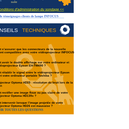
suite
onditions d'administration du sondage <<
 de témoignages clients de lampe INFOCUS
NSEILS
TECHNIQUES
s’assurer que les connecteurs de la nouvelle
ont compatibles avec votre vidéoprojecteur INFOCUS
avoir le double affichage sur votre ordinateur et
idéoprojecteur Epson EH-TW490 ?
rétablir le signal entre le vidéoprojecteur Epson
t votre ordinateur portable Toshiba ?
jecteur Optoma HD25 : résolution du bruit lors de la
on
rectifier une image floue ou pas claire de votre
ojecteur Optoma HD139x ?
intervenir lorsque l’image projetée de votre
ojecteur Optoma HD26 est mauvaise ?
IR TOUTES LES QUESTIONS