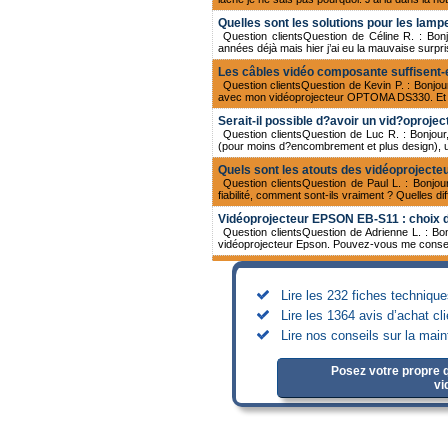
Quelles sont les solutions pour les lamp
Question clientsQuestion de Céline R. : Bon
années déjà mais hier j’ai eu la mauvaise surpris
Les câbles vidéo composante suffisent-e
Question clientsQuestion de Kevin P. : Bonjour
avec mon vidéoprojecteur OPTOMA DS330. Et je
Serait-il possible d?avoir un vid?oprojec
Question clientsQuestion de Luc R. : Bonjour
(pour moins d?encombrement et plus design), un
Quels sont les atouts des vidéoprojecteu
Question clientsQuestion de Paul L. : Bonjou
fiabilité, comment sont-ils vraiment ? Quelles di
Vidéoprojecteur EPSON EB-S11 : choix d
Question clientsQuestion de Adrienne L. : B
vidéoprojecteur Epson. Pouvez-vous me conse
Comment connaître l’espérance de vie d
Question clientsQuestion de Paul P. : Bonjou
1860 et les durées de vie de mes lampes n’étai
Lire les 232 fiches techniqu
Lire les 1364 avis d’achat cl
Devriez-vous choisir un projecteur ave
Question clientsQuestion de Luc M. : Bonjo
Lire nos conseils sur la mai
numérique. Pouvez-vous me dire quels sont vra
Comment pouvez-vous assurer que votre
Posez votre propre q
Question clientsQuestion de Pascal L. : Bonj
vi
qui forme donc une boîte isolée qui lui servait d
Comment préserver son vidéoprojecteur
Question clientsQuestion de Franck L. : Bonj
pour mes projections professionnelles. Maintenan