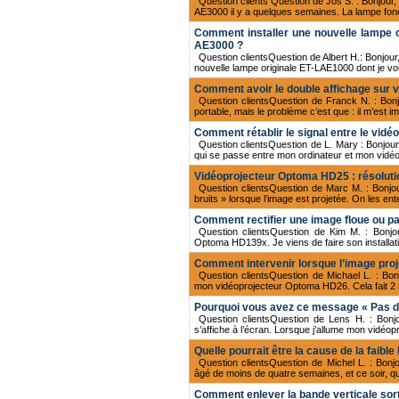
Question clients Question de Jos S. : Bonjou
AE3000 il y a quelques semaines. La lampe fonc
Comment installer une nouvelle lampe 
AE3000 ?
Question clientsQuestion de Albert H.: Bonjour
nouvelle lampe originale ET-LAE1000 dont je
Comment avoir le double affichage sur 
Question clientsQuestion de Franck N. : Bon
portable, mais le problème c’est que : il m’est i
Comment rétablir le signal entre le vidé
Question clientsQuestion de L. Mary : Bonjour,
qui se passe entre mon ordinateur et mon vidéop
Vidéoprojecteur Optoma HD25 : résolution
Question clientsQuestion de Marc M. : Bonj
bruits » lorsque l’image est projetée. On les en
Comment rectifier une image floue ou p
Question clientsQuestion de Kim M. : Bonjo
Optoma HD139x. Je viens de faire son installatio
Comment intervenir lorsque l’image pro
Question clientsQuestion de Michael L. : Bon
mon vidéoprojecteur Optoma HD26. Cela fait 2 ans
Pourquoi vous avez ce message « Pas de
Question clientsQuestion de Lens H. : Bonj
s’affiche à l’écran. Lorsque j’allume mon vidéop
Quelle pourrait être la cause de la fai
Question clientsQuestion de Michel L. : Bo
âgé de moins de quatre semaines, et ce soir, qua
Comment enlever la bande verticale sor