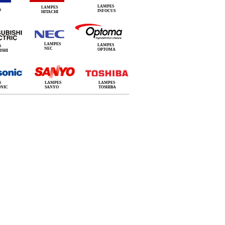
LAMPES
LAMPES
S
INFOCUS
HITACHI
LAMPES
LAMPES
S
NEC
OPTOMA
ISHI
S
LAMPES
LAMPES
ONIC
SANYO
TOSHIBA