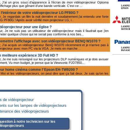
r, J’ai un gros souci d’apparence à l’écran de mon vidéoprojecteur Optoma
affichage plus que gênant d’une bande verticale. C’est ce ...
LAMPE
EPSON
à l’intérieur de votre vidéoprojecteur LG PF80G ?
, Je regardais un film la nuit dernière et soudainement j’ai entendu une forte
LG PF80G ! Après avoir vérifié mon projecteur LG, i...
idéoprojecteur pour une église ?
LAMPE
MITSUB
, Je ne suis pas un utilisateur de vidéoprojecteur mais il faudrait que j’en
heter quelque chose qui ne serait pas conforme à nos bes...
 remettre l’affichage avec son vidéoprojecteur BENQ W1070 ?
r, J’ai acquis un vidéoprojecteur BenQ W1070 récemment et je n’arrive pas à
LAMPE
e projecteur avec mon PC via la VGA. Je mets en marche ...
PANAS
 meilleure expérience 3D Full HD ?
ur, Je me suis renseigné sur les projecteurs DLP numériques et je dois avouer
moment. Vu mon budget, je pense que la Viewsonic PJD7850...
jecteur home cinéma comme l’ Epson EH-TW9200 ?
Moi et les vidéoprojecteurs, on peut dire que ça fait deux. Je sais qu’on les
 et d’autres types de fichiers. On les voit surt...
che son vidéoprojecteur Mitsubishi HC7800D ?
, J’ai repris un vidéoprojecteur Mitsubishi HC7800D d’occasion. J’ai bien testé
émarré, j’ai eu la mauvaise surprise de voir qu’...
endroit moins éclairci ?
es de vidéoprojecteur
, Je tiens un bar karaoké et j’aimerais améliorer l’ambiance en projetant sur
ients sur les lampes de vidéoprojecteurs
rtout la touche d’originalité de cette idée qui me s...
ntenance des vidéoprojecteurs
es qui refusent de s’allumer ?
ur, J'ai un vidéoprojecteur Sanyo PLV-Z5 depuis deux ans mais la lampe m’a
tice que c’est peut être une panne ou que la lampe est to...
uestion à notre technicien sur les
déoprojecteurs
es qui refusent de s’allumer ?