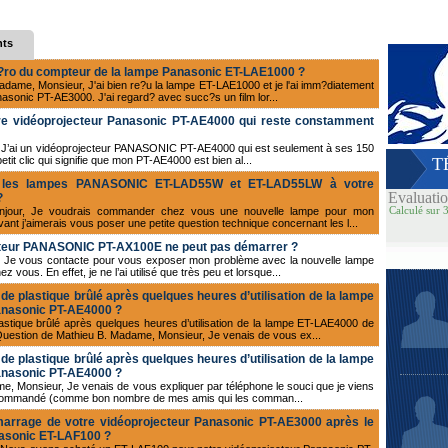
nts
 z?ro du compteur de la lampe Panasonic ET-LAE1000 ?
adame, Monsieur, J'ai bien re?u la lampe ET-LAE1000 et je l'ai imm?diatement
nasonic PT-AE3000. J'ai regard? avec succ?s un film lor...
e vidéoprojecteur Panasonic PT-AE4000 qui reste constamment
r, J’ai un vidéoprojecteur PANASONIC PT-AE4000 qui est seulement à ses 150
 petit clic qui signifie que mon PT-AE4000 est bien al...
T
ter les lampes PANASONIC ET-LAD55W et ET-LAD55LW à votre
Evaluati
?
Calculé sur 3
onjour, Je voudrais commander chez vous une nouvelle lampe pour mon
 j’aimerais vous poser une petite question technique concernant les l...
jecteur PANASONIC PT-AX100E ne peut pas démarrer ?
r, Je vous contacte pour vous exposer mon problème avec la nouvelle lampe
ous. En effet, je ne l’ai utilisé que très peu et lorsque...
 plastique brûlé après quelques heures d’utilisation de la lampe
anasonic PT-AE4000 ?
stique brûlé après quelques heures d’utilisation de la lampe ET-LAE4000 de
uestion de Mathieu B. Madame, Monsieur, Je venais de vous ex...
 plastique brûlé après quelques heures d’utilisation de la lampe
anasonic PT-AE4000 ?
, Monsieur, Je venais de vous expliquer par téléphone le souci que je viens
fet commandé (comme bon nombre de mes amis qui les comman...
rrage de votre vidéoprojecteur Panasonic PT-AE3000 après le
nasonic ET-LAF100 ?