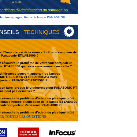
la suite
onditions d'administration du sondage <<
 de témoignages clients de lampe PANASONIC
NSEILS
TECHNIQUES
st l?importance de la remise ? z?ro du compteur de
e Panasonic ET-LAE1000 ?
résoudre le problème de votre vidéoprojecteur
c PT-AE4000 qui reste constamment en veille ?
différences peuvent apporter les lampes
IC ET-LAD55W et ET-LAD55LW à votre
ojecteur PANASONIC PT-D5500 ?
-on faire lorsque le vidéoprojecteur PANASONIC PT-
ne peut pas démarrer ?
résoudre le problème d’odeur de plastique brûlé
elques heures d’utilisation de la lampe ET-LAE4000
 vidéoprojecteur Panasonic PT-AE4000 ?
résoudre le problème d’odeur de plastique brûlé
elques heures d’utilisation de la lampe ET-LAE4000
IR TOUTES LES QUESTIONS
 vidéoprojecteur Panasonic PT-AE4000 ?