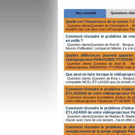
Nos conseils
Questions clie
Quelle est l?importance de la remise ?
Question clientsQuestion de Christophe A. : M
install?e hier soir dans mon vid?oprojecteur Pa
Comment résoudre le problème de votr
en veille ?
Question clientsQuestion de Rod M. : Bonjou
heures d’utilisation. Lorsque je l’allume, il y a le
Quelles différences peuvent appor
vidéoprojecteur PANASONIC PT-D5500 
Question clients Question de Jean M. : B
vidéoprojecteur PANASONIC PT-D5500 mais avant
Que peut-on faire lorsque le vidéopro
Question clients Question de Ema L.: Bonjou
compatible MCEL-ET-LAX100 que j’ai acheté chez v
Comment résoudre le problème d’odeur de
ET-LAE4000 de votre vidéoprojecteur P
Comment résoudre le problème d’odeur de pla
votre vidéoprojecteur Panasonic PT-AE4000 ?Q
Comment résoudre le problème d’odeur de
ET-LAE4000 de votre vidéoprojecteur P
Question clientsQuestion de Mathieu B. Madame
d'avoir avec l'une de vos lampes. J'ai en ef
Comment résoudre le problème de déma
remplacement de la lampe originale Pa