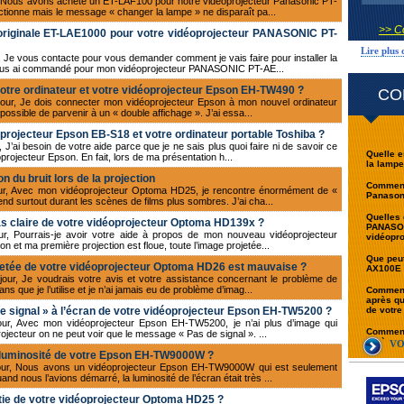
r, Nous avons acheté un ET-LAF100 pour notre vidéoprojecteur Panasonic PT-
tionne mais le message « changer la lampe » ne disparaît pa...
>> C
originale ET-LAE1000 pour votre vidéoprojecteur PANASONIC PT-
Lire plus
, Je vous contacte pour vous demander comment je vais faire pour installer la
 vous ai commandé pour mon vidéoprojecteur PANASONIC PT-AE...
votre ordinateur et votre vidéoprojecteur Epson EH-TW490 ?
CO
jour, Je dois connecter mon vidéoprojecteur Epson à mon nouvel ordinateur
mpossible de parvenir à un « double affichage ». J’ai essa...
oprojecteur Epson EB-S18 et votre ordinateur portable Toshiba ?
 J’ai besoin de votre aide parce que je ne sais plus quoi faire ni de savoir ce
Quelle e
rojecteur Epson. En fait, lors de ma présentation h...
la lamp
 du bruit lors de la projection
Comment 
our, Avec mon vidéoprojecteur Optoma HD25, je rencontre énormément de «
Panasoni
tend surtout durant les scènes de films plus sombres. J’ai cha...
Quelles 
as claire de votre vidéoprojecteur Optoma HD139x ?
PANASON
ur, Pourrais-je avoir votre aide à propos de mon nouveau vidéoprojecteur
vidéopr
n et ma première projection est floue, toute l’image projetée...
Que peut
jetée de votre vidéoprojecteur Optoma HD26 est mauvaise ?
AX100E 
jour, Je voudrais votre avis et votre assistance concernant le problème de
 que je l’utilise et je n’ai jamais eu de problème d’imag...
Comment 
après qu
 signal » à l’écran de votre vidéoprojecteur Epson EH-TW5200 ?
de votre
our, Avec mon vidéoprojecteur Epson EH-TW5200, je n’ai plus d’image qui
Comment 
rojecteur on ne peut voir que le message « Pas de signal ». ...
après qu
VO
de votre
ble luminosité de votre Epson EH-TW9000W ?
njour, Nous avons un vidéoprojecteur Epson EH-TW9000W qui est seulement
nd nous l’avions démarré, la luminosité de l’écran était très ...
tie de votre vidéoprojecteur Optoma HD25 ?