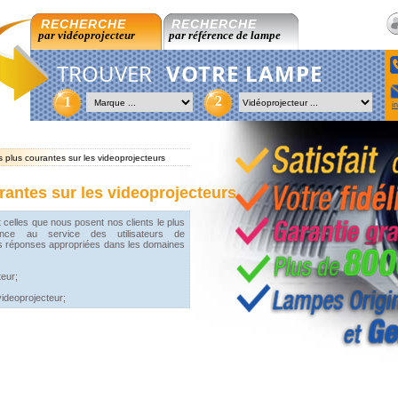
RECHERCHE
RECHERCHE
par vidéoprojecteur
par référence de lampe
TROUVER
VOTRE LAMPE
2
1
i
 plus courantes sur les videoprojecteurs
rantes sur les videoprojecteurs
celles que nous posent nos clients le plus
ence au service des utilisateurs de
es réponses appropriées dans les domaines
teur;
videoprojecteur;