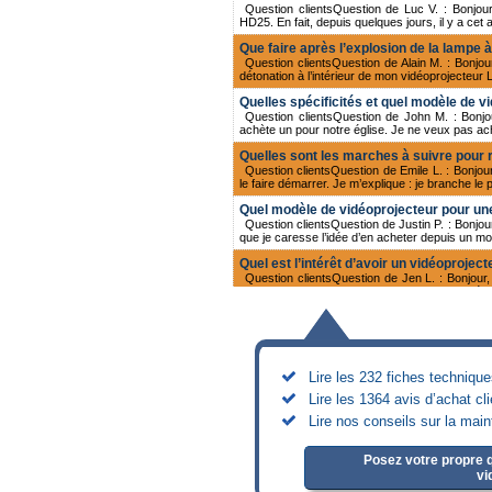
Question clientsQuestion de Luc V. : Bonjou
HD25. En fait, depuis quelques jours, il y a cet 
Que faire après l’explosion de la lampe 
Question clientsQuestion de Alain M. : Bonjour
détonation à l’intérieur de mon vidéoprojecteur 
Quelles spécificités et quel modèle de v
Question clientsQuestion de John M. : Bonjour
achète un pour notre église. Je ne veux pas ac
Quelles sont les marches à suivre pour
Question clientsQuestion de Emile L. : Bonjou
le faire démarrer. Je m’explique : je branche l
Quel modèle de vidéoprojecteur pour une
Question clientsQuestion de Justin P. : Bonjo
que je caresse l’idée d’en acheter depuis un 
Quel est l’intérêt d’avoir un vidéopro
Question clientsQuestion de Jen L. : Bonjour, 
utilise pour projeter des diapositives, des vidéos
Comment procéder pour remettre en mar
Question clientsQuestion de Cyril G. : Bonjour
l’appareil avant de l’acheter mais quand je l’ai d
Quel modèle de vidéoprojecteur pour un 
Lire les 232 fiches techniqu
Question clientsQuestion de Cindy M. : Bonjour
Lire les 1364 avis d’achat cl
les murs que sur des écrans classiques. C’est su
Lire nos conseils sur la mai
Quelles sont les solutions pour les lamp
Question clientsQuestion de Marc Y. : Bonjo
lâché je ne sais pas pourquoi. J’ai lu dans la no
Posez votre propre q
vi
Quelles sont les solutions pour les lamp