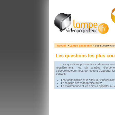
Accueil
>
Lampe panasonic
> Les questions les
Les questions les plus cou
·
Les questions présentées ci-dessous sont 
régulièrement, nos six années d'expéri
videoprojecteurs nous permettent d'apporter l
suivant:
Les technologies et le choix du vidéoprojec
Le réglage des vidéoprojecteurs;
La maintenance et les soins à apporter au 