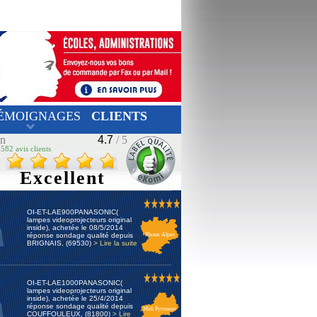
ÉMOIGNAGES
CLIENTS
on
4.7
/ 5
582 avis clients
Excellent
OI-ET-LAE900PANASONIC(
lampes videoprojecteurs original
inside), achetée le 08/5/2014
réponse sondage qualité depuis
Rhone Alpes
BRIGNAIS, (69530)
> Lire la suite
OI-ET-LAE1000PANASONIC(
lampes videoprojecteurs original
inside), achetée le 25/4/2014
réponse sondage qualité depuis
Midi Pyrenees
COUFFOULEUX, (81800)
> Lire