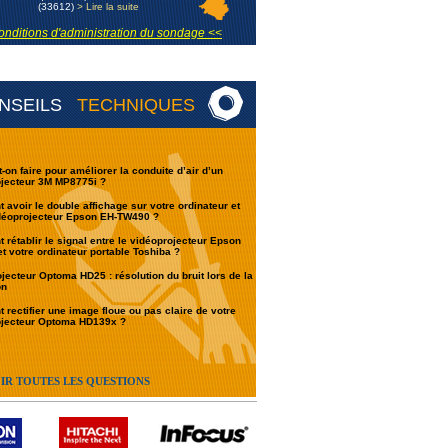
(33612)
> Lire la suite
onditions d'administration du sondage <<
NSEILS
TECHNIQUES
-on faire pour améliorer la conduite d’air d’un
ojecteur 3M MP8775i ?
avoir le double affichage sur votre ordinateur et
idéoprojecteur Epson EH-TW490 ?
rétablir le signal entre le vidéoprojecteur Epson
t votre ordinateur portable Toshiba ?
jecteur Optoma HD25 : résolution du bruit lors de la
on
rectifier une image floue ou pas claire de votre
ojecteur Optoma HD139x ?
IR TOUTES LES QUESTIONS