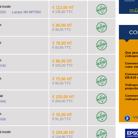
l inside
€ 113,00 HT
>> C
·
€ 135,60 TTC
 S50
Lampe 3M MP7650
s
€ 80,00 HT
€ 96,00 TTC
CO
s
€ 78,00 HT
€ 93,60 TTC
Que peut
vidéopr
s
€ 86,00 HT
Comment 
€ 103,20 TTC
 X45
votre v
Comment 
EB-S18 e
s
€ 75,00 HT
€ 90,00 TTC
Vidéopro
projecti
ale
Comment 
€ 220,00 HT
vidéopr
€ 264,00 TTC
 X66
s
€ 76,00 HT
VO
€ 91,20 TTC
 X66
l inside
€ 104,00 HT
€ 124,80 TTC