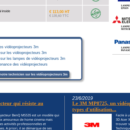
LAMPE
EPSON
l inside
€ 113,00 HT
€ 135,60 TTC
LAMPE
MITSUB
des vidéoprojecteurs 3m
LAMPE
PANAS
s sur les vidéoprojecteurs 3m
ts sur les lampes de vidéoprojecteurs 3m
tenance des vidéoprojecteurs
notre technicien sur les vidéoprojecteurs 3m
23/6/2019
teur qui résiste au
Le 3M MP8725, un vidéop
types d'utilisation...
ojecteur BenQ MS535 est un modèle qui
Facile à u
aux amoureux de home cinema mais
3D Acer 
es activités professionnelles et
trouver s
s. A priori, il se démarque de ses
Technique