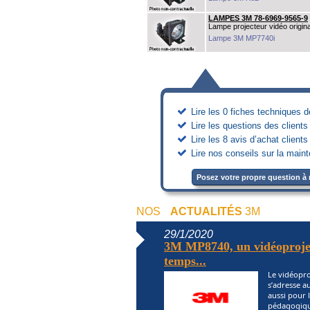
LAMPES 3M 78-6969-9565-9
Lampe projecteur vidéo origina
Lampe 3M MP7740i
Lire les 0 fiches techniques 
Lire les questions des client
Lire les 8 avis d’achat clien
Lire nos conseils sur la main
Posez votre propre question à 
NOS
ACTUALITÉS
3M
29/1/2020
3M MP8740, un vidéoprojec
temps...
Le vidéopr
s’adresse 
aussi pour l
pédagogique