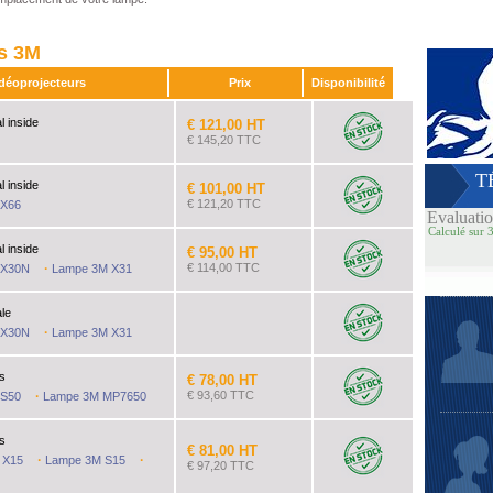
es 3M
idéoprojecteurs
Prix
Disponibilité
l inside
€ 121,00 HT
€ 145,20 TTC
 €47 à €798.
T
l inside
€ 101,00 HT
€ 121,20 TTC
 X66
Evaluati
Calculé sur 3
l inside
€ 95,00 HT
·
€ 114,00 TTC
 X30N
Lampe 3M X31
ale
·
 X30N
Lampe 3M X31
s
€ 78,00 HT
·
€ 93,60 TTC
 S50
Lampe 3M MP7650
s
€ 81,00 HT
·
·
 X15
Lampe 3M S15
€ 97,20 TTC