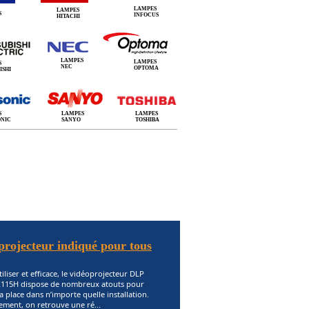
LAMPES
LAMPES
S
INFOCUS
HITACHI
LAMPES
LAMPES
S
NEC
OPTOMA
ISHI
S
LAMPES
LAMPES
ONIC
SANYO
TOSHIBA
rojecteur indiqué pour tous
tiliser et efficace, le vidéoprojecteur DLP
X115H dispose de nombreux atouts pour
a place dans n’importe quelle installation.
ment, on retrouve une ré...