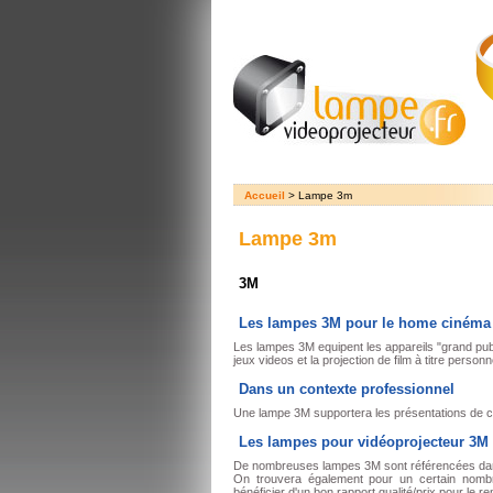
Accueil
> Lampe 3m
Lampe 3m
3M
Les lampes 3M pour le home cinéma
Les lampes 3M equipent les appareils "grand publi
jeux videos et la projection de film à titre personn
Dans un contexte professionnel
Une lampe 3M supportera les présentations de c
Les lampes pour vidéoprojecteur 3M
De nombreuses lampes 3M sont référencées dans l
On trouvera également pour un certain nomb
bénéficier d'un bon rapport qualité/prix pour le 