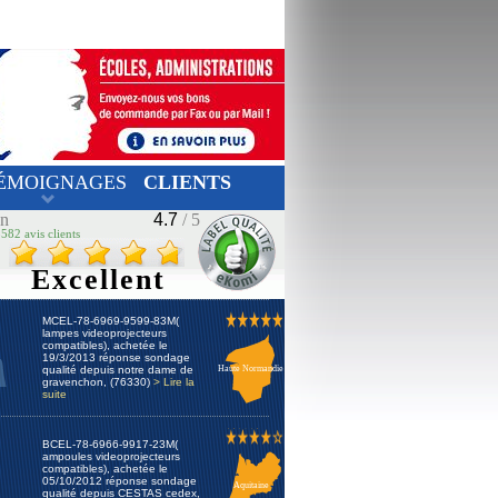
ÉMOIGNAGES
CLIENTS
on
4.7
/ 5
582 avis clients
Excellent
MCEL-78-6969-9599-83M(
lampes videoprojecteurs
compatibles), achetée le
19/3/2013 réponse sondage
qualité depuis notre dame de
Haute Normandie
gravenchon, (76330)
> Lire la
suite
BCEL-78-6966-9917-23M(
ampoules videoprojecteurs
compatibles), achetée le
05/10/2012 réponse sondage
Aquitaine
qualité depuis CESTAS cedex,