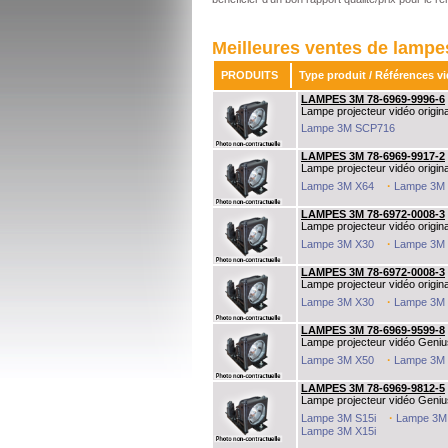
Meilleures ventes de lamp
PRODUITS
Type produit / Références v
LAMPES 3M 78-6969-9996-6
Lampe projecteur vidéo origina
LAMPES 3M
Lampe 3M SCP716
Rated
4.63
/5 based on
8
customer reviews
Toutes les lampes de vidéoprojecteur 3m fournit au meilleur prix, en stock à Paris, de
€47
to
€798
from
66
sellers
LAMPES 3M
In stock
LAMPES 3M 78-6969-9917-2
Lampe projecteur vidéo origina
·
Lampe 3M X64
Lampe 3M
LAMPES 3M 78-6972-0008-3
Lampe projecteur vidéo origina
·
Lampe 3M X30
Lampe 3M
LAMPES 3M 78-6972-0008-3
Lampe projecteur vidéo origin
·
Lampe 3M X30
Lampe 3M
LAMPES 3M 78-6969-9599-8
Lampe projecteur vidéo Geniu
·
Lampe 3M X50
Lampe 3M
LAMPES 3M 78-6969-9812-5
Lampe projecteur vidéo Geniu
·
Lampe 3M S15i
Lampe 3M
Lampe 3M X15i