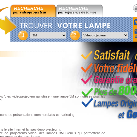
RECHERCHE
RECHERCHE
par vidéoprojecteur
par référence de lampe
TROUVER
VOTRE LAMPE
2
1
i
c"; les vidéoprojecteur qui utilisent une lampe 3M sont utilisés pour les
el.
ours, ou présentations commerciales et marketing.
e site Internet lampevideoprojecteur.fr.
re de projecteurs video, des lampes 3M Genius qui permettent de
remplacement de votre lampe.