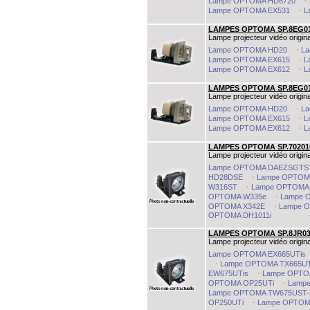
·
Lampe OPTOMA HD6720
·
Lampe OPTOMA EX531
L
LAMPES OPTOMA SP.8EG0
Lampe projecteur vidéo origina
·
Lampe OPTOMA HD20
L
·
Lampe OPTOMA EX615
L
·
Lampe OPTOMA EX612
L
LAMPES OPTOMA SP.8EG0
Lampe projecteur vidéo origin
·
Lampe OPTOMA HD20
L
·
Lampe OPTOMA EX615
L
·
Lampe OPTOMA EX612
L
LAMPES OPTOMA SP.7020
Lampe projecteur vidéo origina
Lampe OPTOMA DAEZSGTS
·
HD28DSE
Lampe OPTOM
·
W316ST
Lampe OPTOMA
·
OPTOMA W335e
Lampe 
·
OPTOMA X342E
Lampe 
OPTOMA DH1011i
LAMPES OPTOMA SP.8JR0
Lampe projecteur vidéo origina
Lampe OPTOMA EX665UTis
·
Lampe OPTOMA TX665U
·
EW675UTis
Lampe OPTO
·
OPTOMA OP25UTi
Lamp
Lampe OPTOMA TW675UST-
·
OP250UTi
Lampe OPTOM