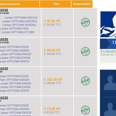
idéoprojecteurs
Prix
Disponibilité
1GC01
l inside
·
Lampe OPTOMA HD121X
€ 95,00 HT
·
Lampe OPTOMA DAESSGL
·
·
€ 114,00 TTC
Lampe OPTOMA VDHDNL
s, de €40 à €1053.
·
Lampe OPTOMA X316
·
Lampe OPTOMA GT1080
1GC01
T
l inside
·
ampe OPTOMA ES526
€ 89,00 HT
·
ampe OPTOMA HD600X
Evaluati
·
€ 106,80 TTC
Lampe OPTOMA DW318
Calculé sur 3
·
Lampe OPTOMA EX536
ampe OPTOMA HD67N
1GC01
ale
·
ampe OPTOMA ES526
€ 165,00 HT
·
ampe OPTOMA HD600X
·
€ 198,00 TTC
Lampe OPTOMA DW318
·
Lampe OPTOMA EX536
ampe OPTOMA HD67N
1GC01
s
·
ampe OPTOMA ES526
€ 73,00 HT
·
ampe OPTOMA HD600X
·
€ 87,60 TTC
Lampe OPTOMA DW318