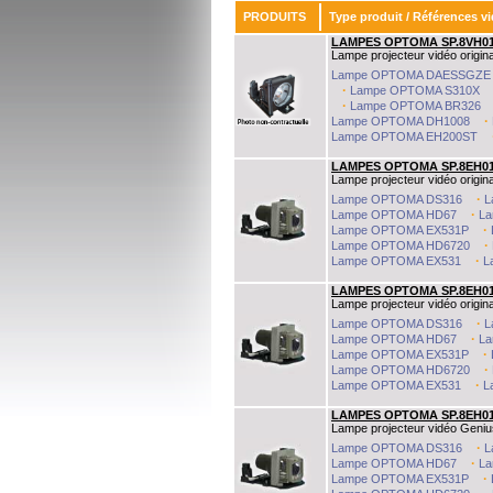
PRODUITS
Type produit / Références v
LAMPES OPTOMA SP.8VH0
Lampe projecteur vidéo origina
Lampe OPTOMA DAESSGZE
·
Lampe OPTOMA S310X
LAMPES OPTOMA
Rated
4.51
/5 based on
140
customer reviews
·
Lampe OPTOMA BR326
Toutes les lampes de vidéoprojecteur optoma fournit au meilleur prix, en stock à Pari
€40
to
€1053
from
212
sellers
LAMPES OPTOMA
In stock
·
Lampe OPTOMA DH1008
Lampe OPTOMA EH200ST
LAMPES OPTOMA SP.8EH0
Lampe projecteur vidéo origina
·
Lampe OPTOMA DS316
L
·
Lampe OPTOMA HD67
L
·
Lampe OPTOMA EX531P
·
Lampe OPTOMA HD6720
·
Lampe OPTOMA EX531
L
LAMPES OPTOMA SP.8EH0
Lampe projecteur vidéo origin
·
Lampe OPTOMA DS316
L
·
Lampe OPTOMA HD67
L
·
Lampe OPTOMA EX531P
·
Lampe OPTOMA HD6720
·
Lampe OPTOMA EX531
L
LAMPES OPTOMA SP.8EH0
Lampe projecteur vidéo Geniu
·
Lampe OPTOMA DS316
L
·
Lampe OPTOMA HD67
L
·
Lampe OPTOMA EX531P