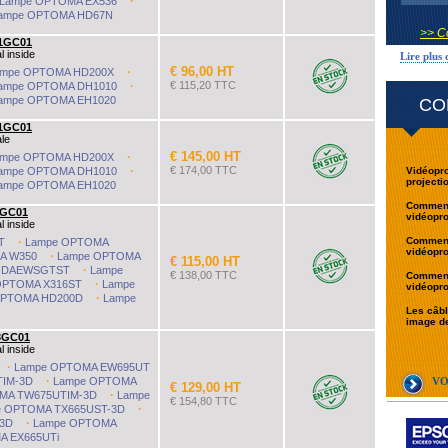
·
Lampe OPTOMA EX536
ampe OPTOMA HD67N
>> C
1GC01
l inside
Lire plus
€ 96,00 HT
·
ampe OPTOMA HD200X
·
€ 115,20 TTC
ampe OPTOMA DH1010
ampe OPTOMA EH1020
CO
1GC01
ale
€ 145,00 HT
·
ampe OPTOMA HD200X
·
€ 174,00 TTC
ampe OPTOMA DH1010
Vidéopro
projecti
ampe OPTOMA EH1020
Comment 
1GC01
vidéopr
l inside
·
Comment 
T
Lampe OPTOMA
vidéopr
·
A W350
Lampe OPTOMA
€ 115,00 HT
·
 DAEWSGTST
Lampe
€ 138,00 TTC
Comment 
·
OPTOMA X316ST
Lampe
vidéopr
·
OPTOMA HD200D
Lampe
Les câbl
image de
3GC01
l inside
·
Lampe OPTOMA EW695UT
·
TIM-3D
Lampe OPTOMA
VO
€ 129,00 HT
·
MA TW675UTIM-3D
Lampe
€ 154,80 TTC
·
e OPTOMA TX665UST-3D
·
3D
Lampe OPTOMA
A EX665UTi