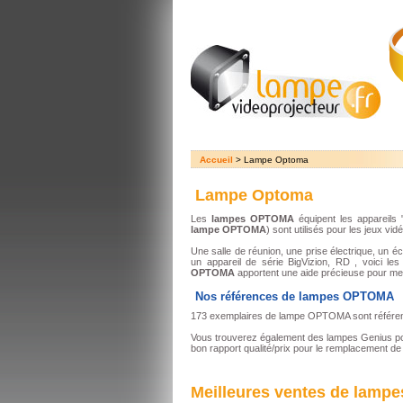
Accueil
> Lampe Optoma
Lampe Optoma
Les
lampes OPTOMA
équipent les appareils 
lampe OPTOMA
) sont utilisés pour les jeux vidé
Une salle de réunion, une prise électrique, un é
un appareil de série BigVizion, RD , voici le
OPTOMA
apportent une aide précieuse pour men
Nos références de lampes OPTOMA
173 exemplaires de lampe OPTOMA sont référencé
Vous trouverez également des lampes Genius pou
bon rapport qualité/prix pour le remplacement de
Meilleures ventes de lam