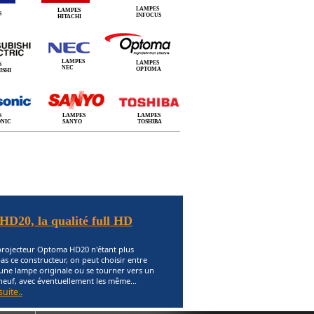
LAMPES
LAMPES
S
INFOCUS
HITACHI
LAMPES
LAMPES
S
NEC
OPTOMA
ISHI
S
LAMPES
LAMPES
ONIC
SANYO
TOSHIBA
D20, la qualité full HD
projecteur Optoma HD20 n'étant plus
as ce constructeur, on peut choisir entre
'une lampe originale ou se tourner vers un
neuf, avec éventuellement les même...
suite..