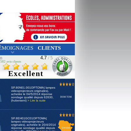
ÉMOIGNAGES
CLIENTS
on
4.7
/ 5
582 avis clients
Excellent
SP.80N01.001OPTOMA( lampes
videoprojecteurs originales),
achetée le 04/5/2014 réponse
sondage qualité depuis 62630,
DOM TOM
(hubersent)
> Lire la suite
SP.8EH01GC01OPTOMA(
lampes videoprojecteurs
originales), achetée le 20/4/2014
réponse sondage qualité depuis
Lorraine