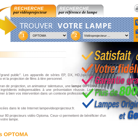
RECHERCHE
RECHERCHE
par vidéoprojecteur
par référence de lampe
TROUVER
VOTRE LAMPE
2
1
i
"grand public". Les appareils de séries EP, DX, HD,(qui utilisent une
o et la projection de films à titre personnel.
cran de projection, un animateur talentueux, une
lampe OPTOMA
dans
s ingrédients indispensables à une présentation réussie. Les
lampes
er à bien vos intervention dans un contexte professionnel.
es dans le site Internet lampevideoprojecteur.fr.
r 80 projecteurs vidéo Optoma. Ceux-ci permettent de bénéficier d'un
 votre lampe.
pes OPTOMA