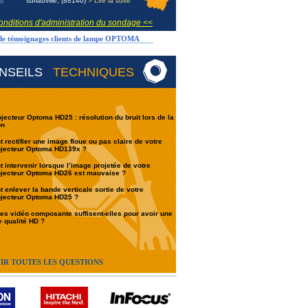
suriauville, (88140)
> Lire la suite
onditions d'administration du sondage <<
 de témoignages clients de lampe OPTOMA
NSEILS
TECHNIQUES
jecteur Optoma HD25 : résolution du bruit lors de la
on
rectifier une image floue ou pas claire de votre
ojecteur Optoma HD139x ?
intervenir lorsque l’image projetée de votre
ojecteur Optoma HD26 est mauvaise ?
enlever la bande verticale sortie de votre
ojecteur Optoma HD25 ?
es vidéo composante suffisent-elles pour avoir une
 qualité HD ?
IR TOUTES LES QUESTIONS