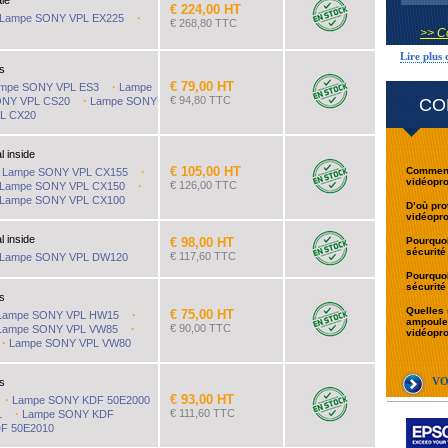
ale
€ 224,00 HT
·
Lampe SONY VPL EX225
€ 268,80 TTC
>> C
Lire plus
s
€ 79,00 HT
·
mpe SONY VPL ES3
Lampe
·
€ 94,80 TTC
ONY VPL CS20
Lampe SONY
CO
L CX20
l inside
€ 105,00 HT
·
·
Comment
Lampe SONY VPL CX155
vidéopr
·
€ 126,00 TTC
Lampe SONY VPL CX150
Lampe SONY VPL CX100
D’où pro
vidéopr
l inside
€ 98,00 HT
Pourquoi
sécurité
€ 117,60 TTC
Lampe SONY VPL DW120
Pourquoi
sécurité
s
Quelles 
€ 75,00 HT
·
Lampe SONY VPL HW15
ampoule 
·
€ 90,00 TTC
Lampe SONY VPL VW85
vidéopr
·
Lampe SONY VPL VW80
VO
s
€ 93,00 HT
·
Lampe SONY KDF 50E2000
·
€ 111,60 TTC
1
Lampe SONY KDF
F 50E2010