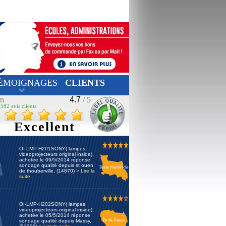
ÉMOIGNAGES
CLIENTS
on
4.7
/ 5
582 avis clients
Excellent
OI-LMP-H201SONY( lampes
videoprojecteurs original inside),
achetée le 09/5/2014 réponse
sondage qualité depuis st ouen
Basse Normandie
de thouberville, (14870)
> Lire la
suite
OI-LMP-H202SONY( lampes
videoprojecteurs original inside),
achetée le 05/5/2014 réponse
sondage qualité depuis Massy,
Ile de France