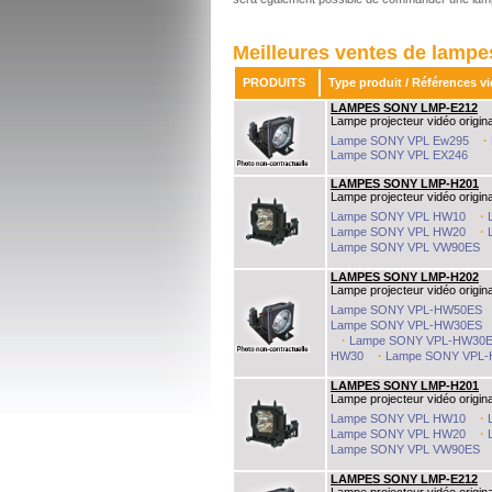
Meilleures ventes de lamp
PRODUITS
Type produit / Références v
LAMPES SONY LMP-E212
Lampe projecteur vidéo origina
LAMPES SONY
·
Lampe SONY VPL Ew295
Rated
4.55
/5 based on
167
customer reviews
Toutes les lampes de vidéoprojecteur sony fournit au meilleur prix, en stock à Paris, 
Lampe SONY VPL EX246
€39
to
€20614
from
120
sellers
LAMPES SONY
In stock
LAMPES SONY LMP-H201
Lampe projecteur vidéo origina
·
Lampe SONY VPL HW10
·
Lampe SONY VPL HW20
Lampe SONY VPL VW90ES
LAMPES SONY LMP-H202
Lampe projecteur vidéo origina
Lampe SONY VPL-HW50ES
Lampe SONY VPL-HW30ES
·
Lampe SONY VPL-HW30
·
HW30
Lampe SONY VPL
LAMPES SONY LMP-H201
Lampe projecteur vidéo origin
·
Lampe SONY VPL HW10
·
Lampe SONY VPL HW20
Lampe SONY VPL VW90ES
LAMPES SONY LMP-E212