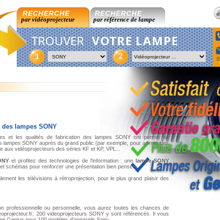
RECHERCHE
RECHERCHE
par vidéoprojecteur
par référence de lampe
TROUVER
VOTRE LAMPE
2
1
i
ls des lampes SONY
es et les qualités de fabrication des lampes SONY ont permis de
des lampes SONY auprès du grand public (par exemple, pour animer des
ue aux vidéoprojecteurs des séries KF et KP, VPL...
ONY
et profitez des technologies de l'information : une
lampe SONY
s et schémas pour renforcer une présentation bien pensée.
nt les télévisions à rétroprojection, pour le plus grand plaisir des
ion professionnelle ou personnelle, vous aurez toutes les chances de
oprojecteur.fr; 200 videoprojecteurs SONY y sont référencés. Il vous
e Genius pour 100 modèles d'appareils Sony.