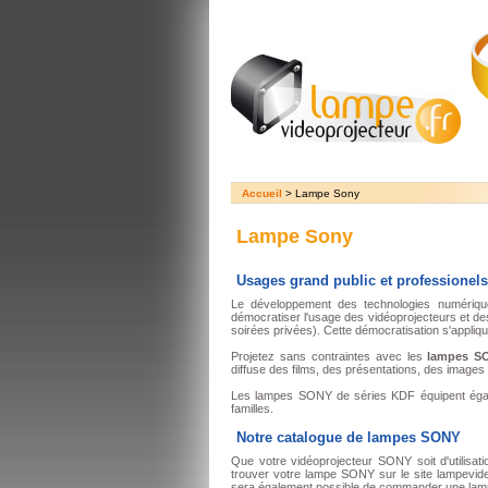
Accueil
> Lampe Sony
Lampe Sony
Usages grand public et professione
Le développement des technologies numériqu
démocratiser l'usage des vidéoprojecteurs et 
soirées privées). Cette démocratisation s'appliq
Projetez sans contraintes avec les
lampes S
diffuse des films, des présentations, des image
Les lampes SONY de séries KDF équipent égaleme
familles.
Notre catalogue de lampes SONY
Que votre vidéoprojecteur SONY soit d'utilisat
trouver votre lampe SONY sur le site lampevide
sera également possible de commander une lamp