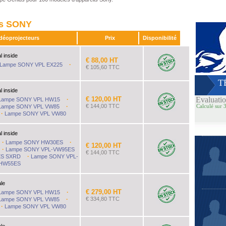
es SONY
idéoprojecteurs
Prix
Disponibilité
l inside
€ 88,00 HT
·
Lampe SONY VPL EX225
€ 105,60 TTC
de €39 à €20614.
T
l inside
€ 120,00 HT
Evaluati
·
Lampe SONY VPL HW15
·
€ 144,00 TTC
Calculé sur 3
Lampe SONY VPL VW85
·
Lampe SONY VPL VW80
l inside
·
·
Lampe SONY HW30ES
€ 120,00 HT
·
Lampe SONY VPL-VW95ES
€ 144,00 TTC
·
ES SXRD
Lampe SONY VPL-
-HW55ES
ale
€ 279,00 HT
·
Lampe SONY VPL HW15
·
€ 334,80 TTC
Lampe SONY VPL VW85
·
Lampe SONY VPL VW80