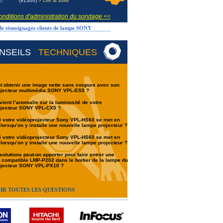
(91300)
> Lire la suite
onditions d'administration du sondage <<
 de témoignages clients de lampe SONY
NSEILS
TECHNIQUES
 obtenir une image nette sans coupure avec son
ojecteur multimédia SONY VPL-ES5 ?
vient l’anomalie sur la luminosité de votre
ojecteur SONY VPL-CX5 ?
 votre vidéoprojecteur Sony VPL-HS60 se met en
 lorsqu’on y installe une nouvelle lampe projecteur ?
 votre vidéoprojecteur Sony VPL-HS60 se met en
 lorsqu’on y installe une nouvelle lampe projecteur ?
solutions peut-on apporter pour faire entrer une
compatible LMP-P202 dans le boitier de la lampe du
ojecteur SONY VPL-PX10 ?
IR TOUTES LES QUESTIONS