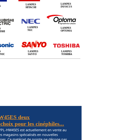
LAMPES
LAMPES
S
INFOCUS
HITACHI
LAMPES
LAMPES
S
NEC
OPTOMA
ISHI
S
LAMPES
LAMPES
ONIC
SANYO
TOSHIBA
W45ES deux
hoix pour les cinéphiles...
VPL-HW45ES est actuellement en vente au
s magasins spécialisés en nouvelles
ies. Ce matériel de pointe ne déroge pas